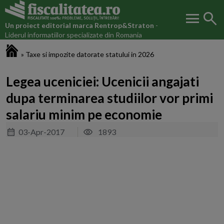
menu
search
Un proiect editorial marca
Rentrop&Straton
-
Liderul informatiilor specializate din Romania
Fiscalitatea.ro
»
Taxe si impozite datorate statului in 2026
Legea uceniciei: Ucenicii angajati
dupa terminarea studiilor vor primi
salariu minim pe economie
03-Apr-2017
1893