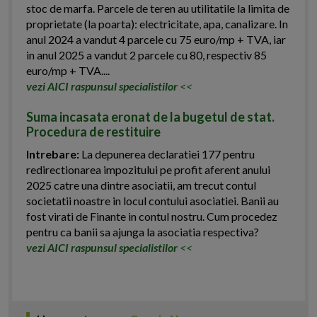
stoc de marfa. Parcele de teren au utilitatile la limita de
proprietate (la poarta): electricitate, apa, canalizare. In
anul 2024 a vandut 4 parcele cu 75 euro/mp + TVA, iar
in anul 2025 a vandut 2 parcele cu 80, respectiv 85
euro/mp + TVA....
vezi AICI raspunsul specialistilor
<<
Suma incasata eronat de la bugetul de stat.
Procedura de restituire
Intrebare:
La depunerea declaratiei 177 pentru
redirectionarea impozitului pe profit aferent anului
2025 catre una dintre asociatii, am trecut contul
societatii noastre in locul contului asociatiei. Banii au
fost virati de Finante in contul nostru. Cum procedez
pentru ca banii sa ajunga la asociatia respectiva?
vezi AICI raspunsul specialistilor
<<