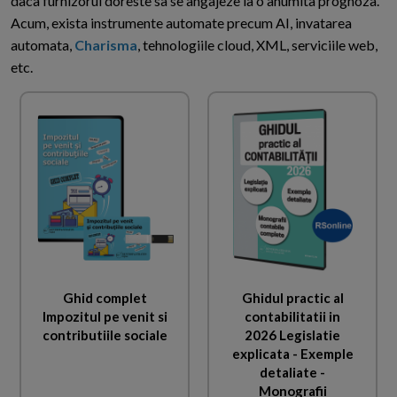
daca furnizorul doreste sa se angajeze la o anumita prognoza.
Acum, exista instrumente automate precum AI, invatarea
automata,
Charisma
, tehnologiile cloud, XML, serviciile web,
etc.
Ghid complet
Ghidul practic al
Impozitul pe venit si
contabilitatii in
contributiile sociale
2026 Legislatie
explicata - Exemple
detaliate -
Monografii