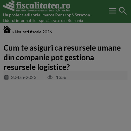
menu
search
Un proiect editorial marca
Rentrop&Straton
-
Liderul informatiilor specializate din Romania
Fiscalitatea.ro
»
Noutati fiscale 2026
Cum te asiguri ca resursele umane
din companie pot gestiona
resursele logistice?
30-Ian-2023
1356