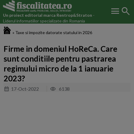
menu
search
Un proiect editorial marca
Rentrop&Straton
-
Liderul informatiilor specializate din Romania
Fiscalitatea.ro
»
Taxe si impozite datorate statului in 2026
Firme in domeniul HoReCa. Care
sunt conditiile pentru pastrarea
regimului micro de la 1 ianuarie
2023?
17-Oct-2022
6138