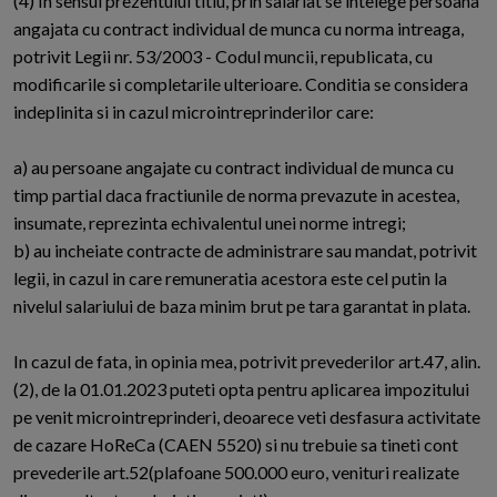
(4) In sensul prezentului titlu, prin salariat se intelege persoana
angajata cu contract individual de munca cu norma intreaga,
potrivit Legii nr. 53/2003 - Codul muncii, republicata, cu
modificarile si completarile ulterioare. Conditia se considera
indeplinita si in cazul microintreprinderilor care:
a) au persoane angajate cu contract individual de munca cu
timp partial daca fractiunile de norma prevazute in acestea,
insumate, reprezinta echivalentul unei norme intregi;
b) au incheiate contracte de administrare sau mandat, potrivit
legii, in cazul in care remuneratia acestora este cel putin la
nivelul salariului de baza minim brut pe tara garantat in plata.
In cazul de fata, in opinia mea, potrivit prevederilor art.47, alin.
(2), de la 01.01.2023 puteti opta pentru aplicarea impozitului
pe venit microintreprinderi, deoarece veti desfasura activitate
de cazare HoReCa (CAEN 5520) si nu trebuie sa tineti cont
prevederile art.52(plafoane 500.000 euro, venituri realizate