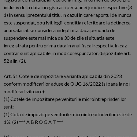
inclusiv de la data inregistrarii persoanei juridice respective.(3
1) In sensul prezentului titlu, in cazul in care raportul de munca
este suspendat, potrivit legii, conditia referitoare la detinerea
unui salariat se considera indeplinita daca perioada de
suspendare este mai mica de 30 de zile si situatia este
inregistrata pentru prima data in anul fiscal respectiv. In caz
contrar sunt aplicabile, in mod corespunzator, dispozitiile art.
52 alin. (2).
Art. 51 Cotele de impozitare varianta aplicabila din 2023
conform modificarilor aduse de OUG 16/2022 (si pana la noi
modificari viitoare):
(1) Cotele de impozitare pe veniturile microintreprinderilor
sunt:
(1) Cota de impozit pe veniturile microintreprinderilor este de
1%. (2) *** A B R O G A T ***