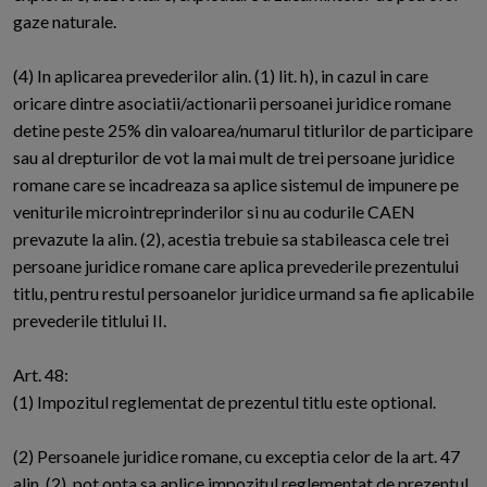
gaze naturale.
(4) In aplicarea prevederilor alin. (1) lit. h), in cazul in care
oricare dintre asociatii/actionarii persoanei juridice romane
detine peste 25% din valoarea/numarul titlurilor de participare
sau al drepturilor de vot la mai mult de trei persoane juridice
romane care se incadreaza sa aplice sistemul de impunere pe
veniturile microintreprinderilor si nu au codurile CAEN
prevazute la alin. (2), acestia trebuie sa stabileasca cele trei
persoane juridice romane care aplica prevederile prezentului
titlu, pentru restul persoanelor juridice urmand sa fie aplicabile
prevederile titlului II.
Art. 48:
(1) Impozitul reglementat de prezentul titlu este optional.
(2) Persoanele juridice romane, cu exceptia celor de la art. 47
alin. (2), pot opta sa aplice impozitul reglementat de prezentul