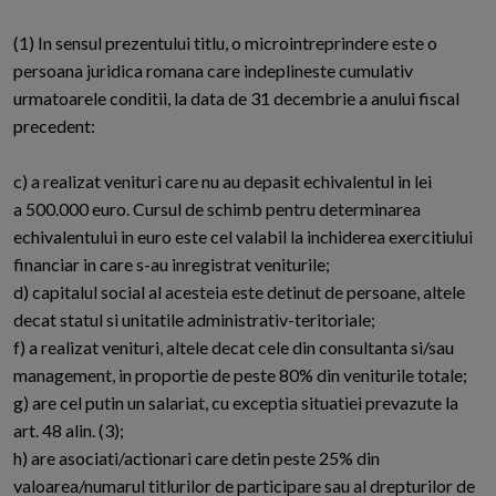
(1) In sensul prezentului titlu, o microintreprindere este o
persoana juridica romana care indeplineste cumulativ
urmatoarele conditii, la data de 31 decembrie a anului fiscal
precedent:
c) a realizat venituri care nu au depasit echivalentul in lei
a 500.000 euro. Cursul de schimb pentru determinarea
echivalentului in euro este cel valabil la inchiderea exercitiului
financiar in care s-au inregistrat veniturile;
d) capitalul social al acesteia este detinut de persoane, altele
decat statul si unitatile administrativ-teritoriale;
f) a realizat venituri, altele decat cele din consultanta si/sau
management, in proportie de peste 80% din veniturile totale;
g) are cel putin un salariat, cu exceptia situatiei prevazute la
art. 48 alin. (3);
h) are asociati/actionari care detin peste 25% din
valoarea/numarul titlurilor de participare sau al drepturilor de