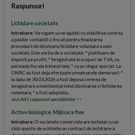
Raspunsuri
Lichidare societate
Intrebare:
Va rugam sa ne ajutati cu stabilirea corecta
a pasilor contabili si fiscali pentru finalizarea
procedurii de dizolvare/lichidare voluntara a unei
societati. Este vorba de o societate: * platitoare de
impozit pe profit; * inregistrata in scopuri de TVA, cu
perioada fiscala trimestriala; * cu un singur asociat. La
ONRC au fost deja efectuate urmatoarele demersuri: *
la data de 30.03.2026 a fost depusa cererea de
inregistrare a mentiunii privind dizolvarea si lichidarea
voluntara; * a fost adoptata...
vezi AICI raspunsul specialistilor
<<
Active biologice. Mijloace fixe
Intrebare:
O societate comerciala are incheiat cu un
club sportiv de echitatie un contract de inchiriere a
doua grajduri pentru caluti. In luna iunie, aceasta achita