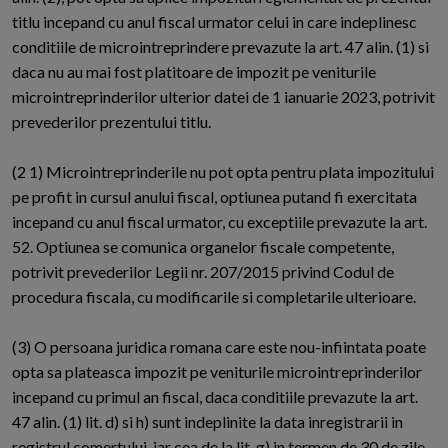
titlu incepand cu anul fiscal urmator celui in care indeplinesc
conditiile de microintreprindere prevazute la art. 47 alin. (1) si
daca nu au mai fost platitoare de impozit pe veniturile
microintreprinderilor ulterior datei de 1 ianuarie 2023, potrivit
prevederilor prezentului titlu.
(2 1) Microintreprinderile nu pot opta pentru plata impozitului
pe profit in cursul anului fiscal, optiunea putand fi exercitata
incepand cu anul fiscal urmator, cu exceptiile prevazute la art.
52. Optiunea se comunica organelor fiscale competente,
potrivit prevederilor Legii nr. 207/2015 privind Codul de
procedura fiscala, cu modificarile si completarile ulterioare.
(3) O persoana juridica romana care este nou-infiintata poate
opta sa plateasca impozit pe veniturile microintreprinderilor
incepand cu primul an fiscal, daca conditiile prevazute la art.
47 alin. (1) lit. d) si h) sunt indeplinite la data inregistrarii in
registrul comertului, iar cea de la lit. g) in termen de 30 de zile