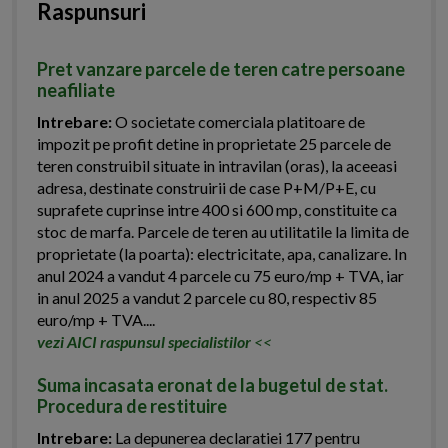
Raspunsuri
Pret vanzare parcele de teren catre persoane
neafiliate
Intrebare:
O societate comerciala platitoare de
impozit pe profit detine in proprietate 25 parcele de
teren construibil situate in intravilan (oras), la aceeasi
adresa, destinate construirii de case P+M/P+E, cu
suprafete cuprinse intre 400 si 600 mp, constituite ca
stoc de marfa. Parcele de teren au utilitatile la limita de
proprietate (la poarta): electricitate, apa, canalizare. In
anul 2024 a vandut 4 parcele cu 75 euro/mp + TVA, iar
in anul 2025 a vandut 2 parcele cu 80, respectiv 85
euro/mp + TVA....
vezi AICI raspunsul specialistilor
<<
Suma incasata eronat de la bugetul de stat.
Procedura de restituire
Intrebare:
La depunerea declaratiei 177 pentru