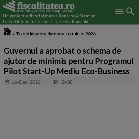
menu
search
Un proiect editorial marca
Rentrop&Straton
-
Liderul informatiilor specializate din Romania
Fiscalitatea.ro
»
Taxe si impozite datorate statului in 2026
Guvernul a aprobat o schema de
ajutor de minimis pentru Programul
Pilot Start-Up Mediu Eco-Business
16-Dec-2016
2436