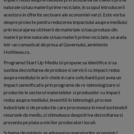
naturale si/sau materii prime reciclate, in scopul introducerii
acestora in diferite sectoare ale economiei verzi. Este vorba
despre proiecte pentru reducerea impactului asupra mediului
prin incurajarea obtinerii de materiale si/sau produse din
materii prime naturale si/sau materii prime reciclate, se arata
intr-un comunicat de presa al Guvernului, aminteste
HotNews.ro.
Programul Start Up Mediu isi propune sa identifice si sa
sustina dezvoltarea de produse si servicii cu impact redus
asupra mediului in arii-cheie in care solicitantii pot avea un
impact semnificativ prin programe de re-tehnologizare si
productie in sectorul materialelor si produselor cu impact
redus asupra mediului, investitii in tehnologii, procese
industriale si de productie care proceseaza in mod sustenabil
resursele de mediu, si stimuleaza deopotriva dezvoltarea si
prezenta pe piata a micilor producatori locali.
Schema de minimis se adreseaza operatorilor economici,