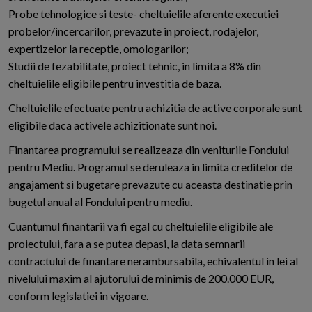
Probe tehnologice si teste- cheltuielile aferente executiei
probelor/incercarilor, prevazute in proiect, rodajelor,
expertizelor la receptie, omologarilor;
Studii de fezabilitate, proiect tehnic, in limita a 8% din
cheltuielile eligibile pentru investitia de baza.
Cheltuielile efectuate pentru achizitia de active corporale sunt
eligibile daca activele achizitionate sunt noi.
Finantarea programului se realizeaza din veniturile Fondului
pentru Mediu. Programul se deruleaza in limita creditelor de
angajament si bugetare prevazute cu aceasta destinatie prin
bugetul anual al Fondului pentru mediu.
Cuantumul finantarii va fi egal cu cheltuielile eligibile ale
proiectului, fara a se putea depasi, la data semnarii
contractului de finantare nerambursabila, echivalentul in lei al
nivelului maxim al ajutorului de minimis de 200.000 EUR,
conform legislatiei in vigoare.