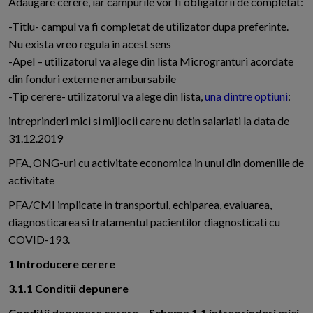
Adaugare cerere, iar campurile vor fi obligatorii de completat:
-Titlu- campul va fi completat de utilizator dupa preferinte.
Nu exista vreo regula in acest sens
-Apel – utilizatorul va alege din lista Microgranturi acordate
din fonduri externe nerambursabile
-Tip cerere- utilizatorul va alege din lista,
una dintre optiuni
:
intreprinderi mici si mijlocii care nu detin salariati la data de
31.12.2019
PFA, ONG-uri cu activitate economica in unul din domeniile de
activitate
PFA/CMI implicate in transportul, echiparea, evaluarea,
diagnosticarea si tratamentul pacientilor diagnosticati cu
COVID-193.
1 Introducere cerere
3.1.1 Conditii depunere
Conditii depunere cerere – Schema 1.1 intreprinderi mici