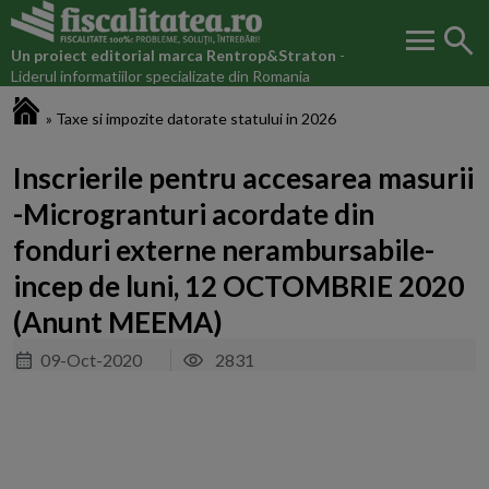
menu
search
Un proiect editorial marca
Rentrop&Straton
-
Liderul informatiilor specializate din Romania
Fiscalitatea.ro
»
Taxe si impozite datorate statului in 2026
Inscrierile pentru accesarea masurii
-Microgranturi acordate din
fonduri externe nerambursabile-
incep de luni, 12 OCTOMBRIE 2020
(Anunt MEEMA)
09-Oct-2020
2831