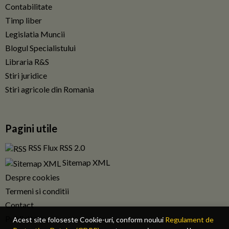
Contabilitate
Timp liber
Legislatia Muncii
Blogul Specialistului
Libraria R&S
Stiri juridice
Stiri agricole din Romania
Pagini utile
RSS Flux RSS 2.0
Sitemap XML
Despre cookies
Termeni si conditii
Contact
Publicitate
Acest site foloseste Cookie-uri, conform noului
Regulament de