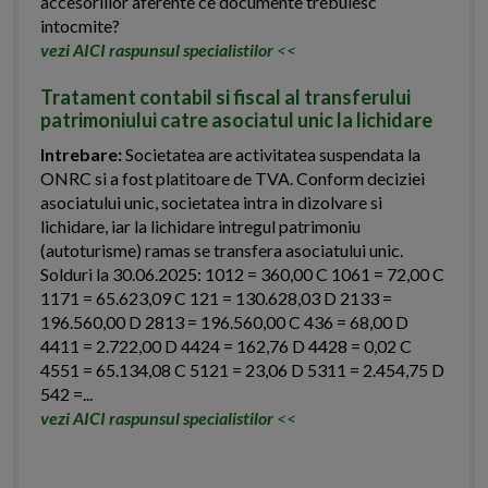
accesoriilor aferente ce documente trebuiesc
intocmite?
vezi AICI raspunsul specialistilor
<<
Tratament contabil si fiscal al transferului
patrimoniului catre asociatul unic la lichidare
Intrebare:
Societatea are activitatea suspendata la
ONRC si a fost platitoare de TVA. Conform deciziei
asociatului unic, societatea intra in dizolvare si
lichidare, iar la lichidare intregul patrimoniu
(autoturisme) ramas se transfera asociatului unic.
Solduri la 30.06.2025: 1012 = 360,00 C 1061 = 72,00 C
1171 = 65.623,09 C 121 = 130.628,03 D 2133 =
196.560,00 D 2813 = 196.560,00 C 436 = 68,00 D
4411 = 2.722,00 D 4424 = 162,76 D 4428 = 0,02 C
4551 = 65.134,08 C 5121 = 23,06 D 5311 = 2.454,75 D
542 =...
vezi AICI raspunsul specialistilor
<<