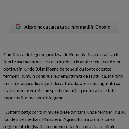
Alege-ne ca sursa ta de informatii in Google
C
antitatea de legume produsa de Romania, in acest an, va fi
foarte asemenatoare cu cea produsa in anul trecut, cand s-au
obtinut in jur de 3,4 milioane de tone si cu toate acestea,
fermierii sunt, in continuare, nemultumiti de faptul ca, in ultimii
cinci ani, au produs in pierdere. Totodata, ei sunt suparata ca
statul nu le ofera nici un sprijin financiar pentru a face fata
importurilor masive de legume.
"Suntem batjocoriti in multe piete din tara, unde fermierii nu au
loc de intermediari. Ministerul Agriculturii a promis ca va
reglementa legislatia in domeniu, dar inca nu a facut nimic.