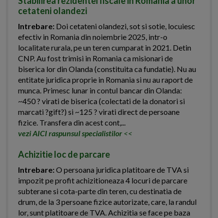
Stabilirea rezidentei fiscale in Romania a unor
cetateni olandezi
Intrebare:
Doi cetateni olandezi, sot si sotie, locuiesc
efectiv in Romania din noiembrie 2025, intr-o
localitate rurala, pe un teren cumparat in 2021. Detin
CNP. Au fost trimisi in Romania ca misionari de
biserica lor din Olanda (constituita ca fundatie). Nu au
entitate juridica proprie in Romania si nu au raport de
munca. Primesc lunar in contul bancar din Olanda:
~450 ? virati de biserica (colectati de la donatori si
marcati ?gift?) si ~125 ? virati direct de persoane
fizice. Transfera din acest cont,...
vezi AICI raspunsul specialistilor
<<
Achizitie loc de parcare
Intrebare:
O persoana juridica platitoare de TVA si
impozit pe profit achizitioneaza 4 locuri de parcare
subterane si cota-parte din teren, cu destinatia de
drum, de la 3 persoane fizice autorizate, care, la randul
lor, sunt platitoare de TVA. Achizitia se face pe baza