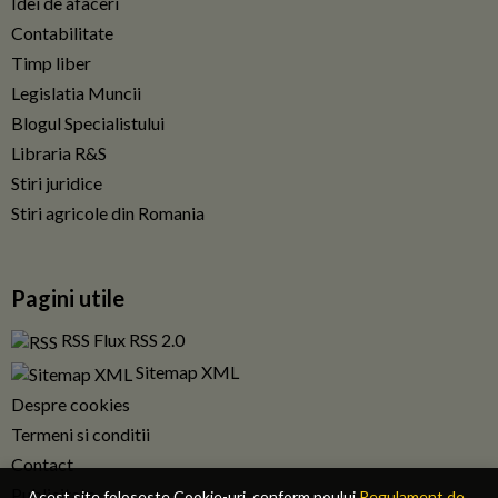
Idei de afaceri
Contabilitate
Timp liber
Legislatia Muncii
Blogul Specialistului
Libraria R&S
Stiri juridice
Stiri agricole din Romania
Pagini utile
RSS Flux RSS 2.0
Sitemap XML
Despre cookies
Termeni si conditii
Contact
Publicitate
Acest site foloseste Cookie-uri, conform noului
Regulament de