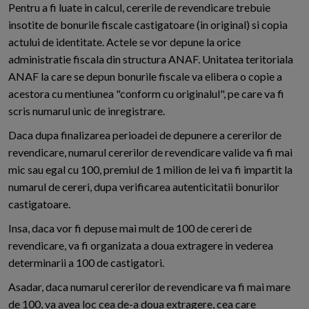
Pentru a fi luate in calcul, cererile de revendicare trebuie
insotite de bonurile fiscale castigatoare (in original) si copia
actului de identitate. Actele se vor depune la orice
administratie fiscala din structura ANAF. Unitatea teritoriala
ANAF la care se depun bonurile fiscale va elibera o copie a
acestora cu mentiunea "conform cu originalul", pe care va fi
scris numarul unic de inregistrare.
Daca dupa finalizarea perioadei de depunere a cererilor de
revendicare, numarul cererilor de revendicare valide va fi mai
mic sau egal cu 100, premiul de 1 milion de lei va fi impartit la
numarul de cereri, dupa verificarea autenticitatii bonurilor
castigatoare.
Insa, daca vor fi depuse mai mult de 100 de cereri de
revendicare, va fi organizata a doua extragere in vederea
determinarii a 100 de castigatori.
Asadar, daca numarul cererilor de revendicare va fi mai mare
de 100, va avea loc cea de-a doua extragere, cea care