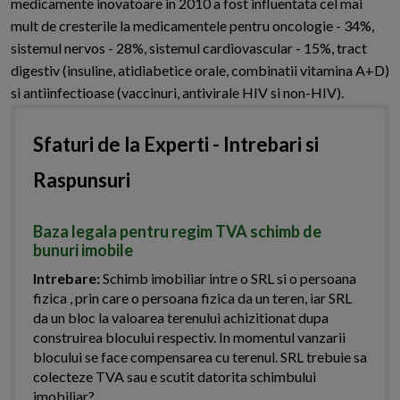
medicamente inovatoare in 2010 a fost influentata cel mai
mult de cresterile la medicamentele pentru oncologie - 34%,
sistemul nervos - 28%, sistemul cardiovascular - 15%, tract
digestiv (insuline, atidiabetice orale, combinatii vitamina A+D)
si antiinfectioase (vaccinuri, antivirale HIV si non-HIV).
Sfaturi de la Experti - Intrebari si
Raspunsuri
Baza legala pentru regim TVA schimb de
bunuri imobile
Intrebare:
Schimb imobiliar intre o SRL si o persoana
fizica , prin care o persoana fizica da un teren, iar SRL
da un bloc la valoarea terenului achizitionat dupa
construirea blocului respectiv. In momentul vanzarii
blocului se face compensarea cu terenul. SRL trebuie sa
colecteze TVA sau e scutit datorita schimbului
imobiliar?