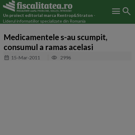
menu
search
Un proiect editorial marca
Rentrop&Straton
-
Liderul informatiilor specializate din Romania
Medicamentele s-au scumpit,
consumul a ramas acelasi
15-Mar-2011
2996