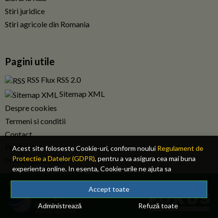
Stiri juridice
Stiri agricole din Romania
Pagini utile
RSS Flux RSS 2.0
Sitemap XML
Despre cookies
Termeni si conditii
Contact
Publicitate
Acest site foloseste Cookie-uri, conform noului
Regulament de
Protectie a Datelor (GDPR)
, pentru a va asigura cea mai buna
Privacy policy RO
experienta online. In esenta, Cookie-urile ne ajuta sa
imbunatatim continutul de pe site, oferindu-va dvs., cititorul, o
© 2026 Fiscalitatea.ro. Toate drepturile rezervate.
experienta online personalizata si mult mai rapida. Ele sunt
Accept toate
folosite doar de site-ul nostru si partenerii nostri de incredere.
Administrează
Refuză toate
Click
AICI
pentru detalii despre politica de Cookie-uri.