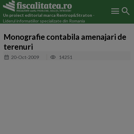
menu
search
Un proiect editorial marca
Rentrop&Straton
-
Liderul informatiilor specializate din Romania
Monografie contabila amenajari de
terenuri
20-Oct-2009
14251