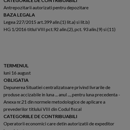
CATEGORIILE DE CONTRIBUABILI
Antrepozitarii autorizati pentru depozitare
BAZA LEGALA
Legea 227/2015 art.399 alin.(1) lit.a) si lit.b)
HG 1/2016 titlul VIII pct.92 alin.(2), pct. 93 alin.(9) si (11)
TERMENUL
luni 16 august
OBLIGATIA
Depunerea Situatiei centralizatoare privind livrarile de
produse accizabile in luna ... anul ..., pentru luna precedenta -
Anexa nr.21 din normele metodologice de aplicare a
prevederilor titlului VIII din Codul fiscal
CATEGORIILE DE CONTRIBUABILI
Operatorii economici care detin autorizatii de expeditor