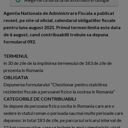
A
gentia Nationala de Administrare Fiscala a publicat
recent, pe site-ul oficial, calendarul obligatiilor fiscale
pentru luna august 2021. Primul termen limita este data
de 6 august, cand contribuabilii trebuie sa depuna
formularul 092.
TERMENUL
in 30 de zile de la implinirea termenului de 183 de zile de
prezenta in Romania
OBLIGATIA
Depunerea formularului "Chestionar pentru stabilirea
rezidentei fiscale a persoanei fizice la sosirea in Romania"
CATEGORIILE DE CONTRIBUABILI
Se depune de persoana fizica sosita in Romania care are o
sedere in statul roman o perioada sau mai multe perioade care
depasesc in total 183 de zile, pe parcursul oricarui interval de
12 luni consecutive, care se incheie in anul calendaristic vizat.