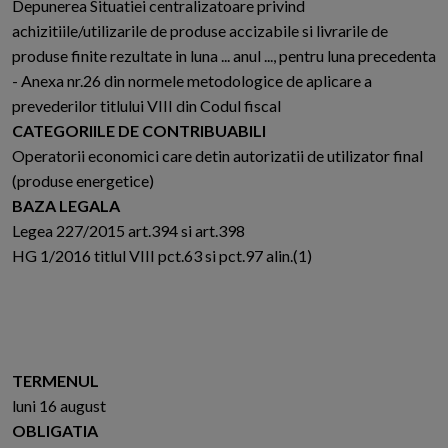
Depunerea Situatiei centralizatoare privind
achizitiile/utilizarile de produse accizabile si livrarile de
produse finite rezultate in luna ... anul ..., pentru luna precedenta
- Anexa nr.26 din normele metodologice de aplicare a
prevederilor titlului VIII din Codul fiscal
CATEGORIILE DE CONTRIBUABILI
Operatorii economici care detin autorizatii de utilizator final
(produse energetice)
BAZA LEGALA
Legea 227/2015 art.394 si art.398
HG 1/2016 titlul VIII pct.63 si pct.97 alin.(1)
TERMENUL
luni 16 august
OBLIGATIA