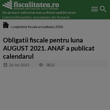
menu
search
Un proiect editorial marca
Rentrop&Straton
-
Liderul informatiilor specializate din Romania
Fiscalitatea.ro
»
Legislatia fiscala actualizata 2026
Obligatii fiscale pentru luna
AUGUST 2021. ANAF a publicat
calendarul
26-Iul-2021
3822