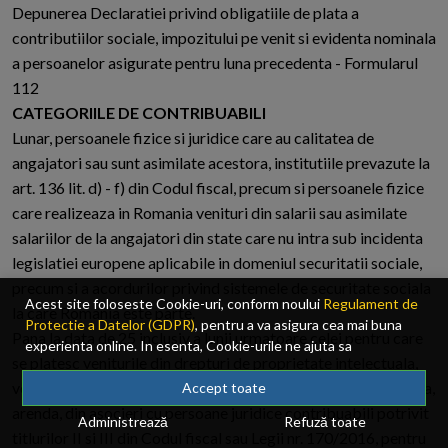
Depunerea Declaratiei privind obligatiile de plata a
contributiilor sociale, impozitului pe venit si evidenta nominala
a persoanelor asigurate pentru luna precedenta - Formularul
112
CATEGORIILE DE CONTRIBUABILI
Lunar, persoanele fizice si juridice care au calitatea de
angajatori sau sunt asimilate acestora, institutiile prevazute la
art. 136 lit. d) - f) din Codul fiscal, precum si persoanele fizice
care realizeaza in Romania venituri din salarii sau asimilate
salariilor de la angajatori din state care nu intra sub incidenta
legislatiei europene aplicabile in domeniul securitatii sociale,
precum si a acordurilor privind sistemele de securitate sociala
Acest site foloseste Cookie-uri, conform noului
Regulament de
la care Romania este parte.
Protectie a Datelor (GDPR)
, pentru a va asigura cea mai buna
Pana la data de 25 inclusiv a lunii urmatoare celei pentru care
experienta online. In esenta, Cookie-urile ne ajuta sa
se platesc veniturile din drepturi de proprietate intelectuala,
imbunatatim continutul de pe site, oferindu-va dvs., cititorul, o
venituri realizate in baza unor contracte de activitate sportiva,
experienta online personalizata si mult mai rapida. Ele sunt
Accept toate
folosite doar de site-ul nostru si partenerii nostri de incredere.
arenda, din asocieri cu persoane juridice contribuabili potrivit
Administrează
Refuză toate
Click
AICI
pentru detalii despre politica de Cookie-uri.
titlurilor II si III din Codul fiscal sau Legii nr. 170/2016, pentru