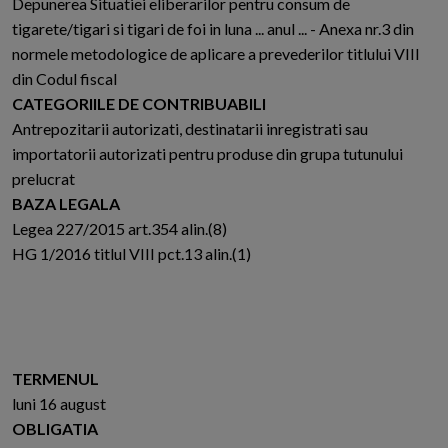
Depunerea Situatiei eliberarilor pentru consum de
tigarete/tigari si tigari de foi in luna ... anul ... - Anexa nr.3 din
normele metodologice de aplicare a prevederilor titlului VIII
din Codul fiscal
CATEGORIILE DE CONTRIBUABILI
Antrepozitarii autorizati, destinatarii inregistrati sau
importatorii autorizati pentru produse din grupa tutunului
prelucrat
BAZA LEGALA
Legea 227/2015 art.354 alin.(8)
HG 1/2016 titlul VIII pct.13 alin.(1)
TERMENUL
luni 16 august
OBLIGATIA