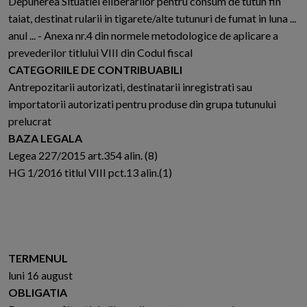
Depunerea Situatiei eliberarilor pentru consum de tutun fin
taiat, destinat rularii in tigarete/alte tutunuri de fumat in luna ...
anul ... - Anexa nr.4 din normele metodologice de aplicare a
prevederilor titlului VIII din Codul fiscal
CATEGORIILE DE CONTRIBUABILI
Antrepozitarii autorizati, destinatarii inregistrati sau
importatorii autorizati pentru produse din grupa tutunului
prelucrat
BAZA LEGALA
Legea 227/2015 art.354 alin. (8)
HG 1/2016 titlul VIII pct.13 alin.(1)
TERMENUL
luni 16 august
OBLIGATIA