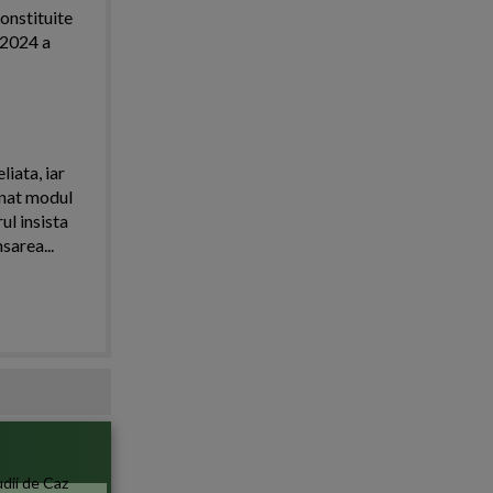
onstituite
l 2024 a
iata, iar
onat modul
ul insista
area...