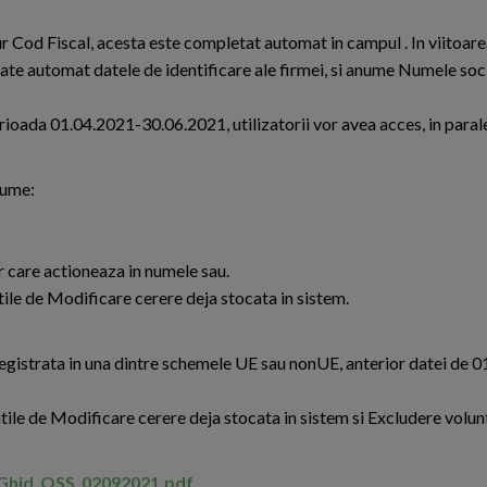
ngur Cod Fiscal, acesta este completat automat in campul . In viitoar
ate automat datele de identificare ale firmei, si anume Numele soci
rioada 01.04.2021-30.06.2021, utilizatorii vor avea acces, in parale
nume:
 care actioneaza in numele sau.
tile de Modificare cerere deja stocata in sistem.
registrata in una dintre schemele UE sau nonUE, anterior datei de 
atile de Modificare cerere deja stocata in sistem si Excludere volun
_R/Ghid_OSS_02092021.pdf