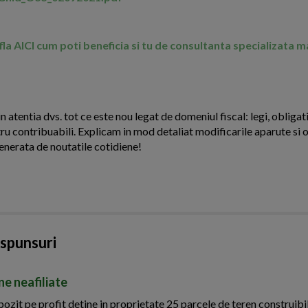
Afla AICI cum poti beneficia si tu de consultanta specializata 
n atentia dvs. tot ce este nou legat de domeniul fiscal: legi, obligati
ntru contribuabili. Explicam in mod detaliat modificarile aparute si o
enerata de noutatile cotidiene!
aspunsuri
ne neafiliate
zit pe profit detine in proprietate 25 parcele de teren construibil