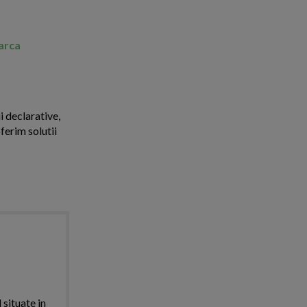
marca
i declarative,
ferim solutii
 situate in