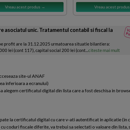
Vreau acest produs →
Vreau acest produ
e asociatul unic. Tratamentul contabil si fiscal la
Va
Po
pe profit are la 31.12.2025 urmatoarea situatie bilantiera:
citeste mai mult
0 lei (cont 117), capital social 200 lei (cont...
 acceseaza site-ul ANAF
ea inferioara a ecranului)
 alegem certificatul digital din lista care a fost deschisa in brows
la certificatul digital cu care v-ati autentificat in aplicatie (in c
cu coduri fiscale diferite, va trebui sa selectati o valoare din lista,