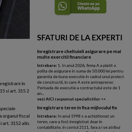
SFATURI DE LA EXPERTI
Inregistrare cheltuieli asigurare pe mai
multe exercitii financiare
Intrebare:
1. In anul 2026, firma A a platit o
polita de asigurare in suma de 50.000 lei pentru
garantia de buna executie in cadrul unui proiect
de constructii, in care A este antreprenor.
registrare in
Perioada de executie a contractului este de 1
15 si art. 315 2
an...
vezi AICI raspunsul specialistilor <<
Inregistrare teren in fisa mijlocului fix
speciale
a organul fiscal
Intrebare:
In anul 1998 s-a achizitionat un
teren, care a fost inregistrat doar in
i art. 3152 alin.
contabilitate, in contul 2111, fara a i se atribui