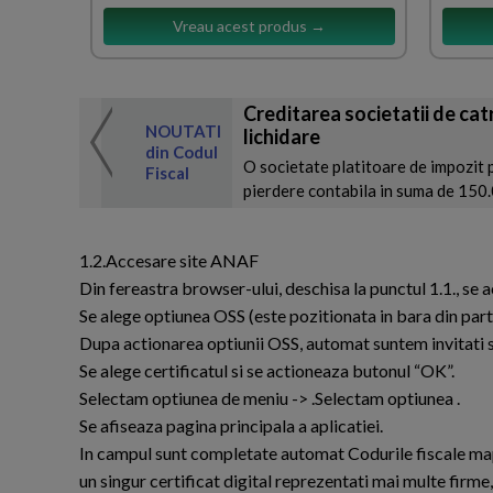
Vreau acest produs →
Creditarea societatii de catr
 de expertul
NOUTATI
lichidare
odul Fiscal
din Codul
O societate platitoare de impozit 
Fiscal
pierdere contabila in suma de 150.00
1.2.Accesare site ANAF
Din fereastra browser-ului, deschisa la punctul 1.1., se
Se alege optiunea OSS (este pozitionata in bara din part
Dupa actionarea optiunii OSS, automat suntem invitati sa
Se alege certificatul si se actioneaza butonul “OK”.
Selectam optiunea de meniu -> .Selectam optiunea .
Se afiseaza pagina principala a aplicatiei.
In campul sunt completate automat Codurile fiscale mapate 
un singur certificat digital reprezentati mai multe firme, 