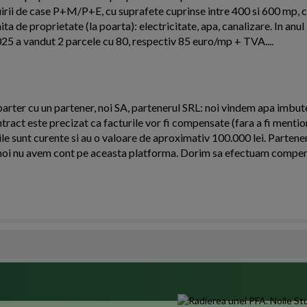
ruirii de case P+M/P+E, cu suprafete cuprinse intre 400 si 600 mp, c
mita de proprietate (la poarta): electricitate, apa, canalizare. In anu
025 a vandut 2 parcele cu 80, respectiv 85 euro/mp + TVA....
arter cu un partener, noi SA, partenerul SRL: noi vindem apa imbutel
ntract este precizat ca facturile vor fi compensate (fara a fi menti
le sunt curente si au o valoare de aproximativ 100.000 lei. Partener
oi nu avem cont pe aceasta platforma. Dorim sa efectuam compens