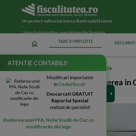
Un proiect editorial marca
Rentrop&Straton
-
Liderul informatiilor specializate din Romania
TAXE SI IMPOZITE
home
DECLARATI
ATENTIE CONTABILI!
Fiscalitatea.ro
»
Taxe si impozite datorate statului in 2026
Modificari importante
Procedura pentru inscrierea in
in
Codul fiscal!
22-Aug-2022
Descarcati GRATUIT
7781
Raportul Special
realizat de specialisti
Radierea unei PFA. Noile Studii de Caz cu
modificarile din lege