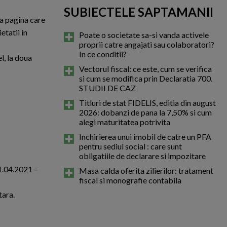
SUBIECTELE SAPTAMANII
ea pagina care
etatii in
Poate o societate sa-si vanda activele
proprii catre angajati sau colaboratori?
In ce conditii?
l, la doua
Vectorul fiscal: ce este, cum se verifica
si cum se modifica prin Declaratia 700.
STUDII DE CAZ
Titluri de stat FIDELIS, editia din august
2026: dobanzi de pana la 7,50% si cum
alegi maturitatea potrivita
Inchirierea unui imobil de catre un PFA
pentru sediul social : care sunt
obligatiile de declarare si impozitare
01.04.2021 –
Masa calda oferita zilierilor: tratament
fiscal si monografie contabila
tara.