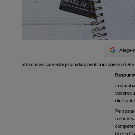
Alege-n
S
titi cumva care este procedura pentru inscriere in On
Raspunsul
In situat
vederea ut
din Codul
Persoana 
trebuie sa
competent,
(6) din Co