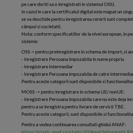
pe care doriti sa o inregistrati in sistemul OSS).
In cazul in care la certificatul digital este mapat un si
se va deschide pentru inregistrarea cererii sunt complet
câmpul si societatii.
Nota: conform specificatiilor de la nivel european, in pe
sisteme:
OSS-> pentru preinregistrare in schema de Import, si a
- Inregistrare Persoana impozabila in nume propriu
- Inregistrare Intermediar
- Inregistrare Persoana impozabila de catre Intermediar
Pentru aceste categorii sunt disponibile si functionalita
MOSS -> pentru inregistrare in schema UE/ nonUE:
- Inregistrare Persoana impozabila care nu este deja in
pentru a se inregistra pentru livrare de servicii TBE.
Pentru aceste categorii, sunt disponibile si functionalit
Pentru a vedea continuarea consultati ghidul ANAF:
https://static.anaf.ro/static/10/Anaf/Informatii