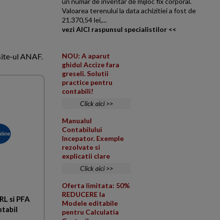
un numar de inventar de mijloc fix corporal.
Valoarea terenului la data achizitiei a fost de
21.370,54 lei,...
vezi AICI raspunsul specialistilor <<
site-ul ANAF.
NOU: A aparut
ghidul Accize fara
greseli. Solutii
practice pentru
contabili!
Click aici >>
Manualul
Contabilului
Incepator. Exemple
rezolvate si
explicatii clare
Click aici >>
Oferta limitata: 50%
REDUCERE la
RL si PFA
Modele editabile
ntabil
pentru Calculatia