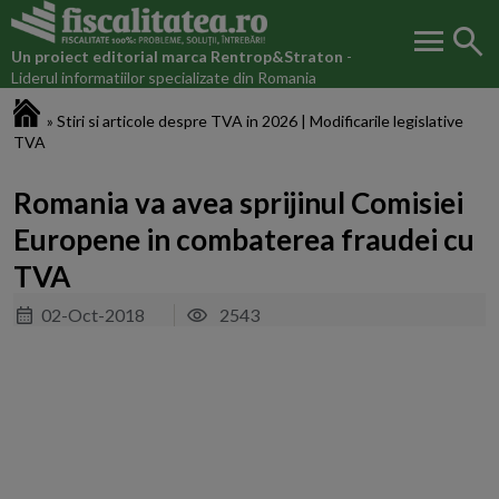
menu
search
Un proiect editorial marca
Rentrop&Straton
-
Liderul informatiilor specializate din Romania
Fiscalitatea.ro
»
Stiri si articole despre TVA in 2026 | Modificarile legislative
TVA
Romania va avea sprijinul Comisiei
Europene in combaterea fraudei cu
TVA
02-Oct-2018
2543