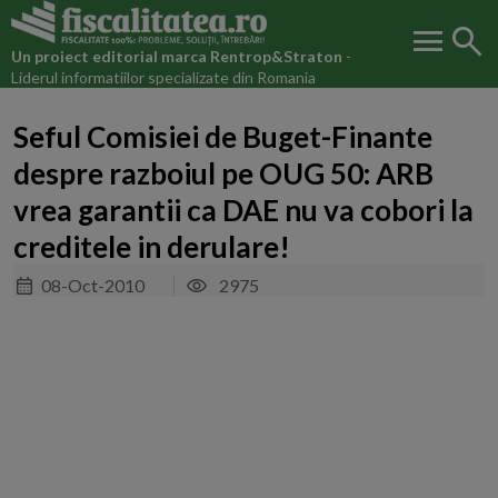
menu
search
Un proiect editorial marca
Rentrop&Straton
-
Liderul informatiilor specializate din Romania
Seful Comisiei de Buget-Finante
despre razboiul pe OUG 50: ARB
vrea garantii ca DAE nu va cobori la
creditele in derulare!
08-Oct-2010
2975