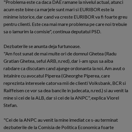
"Problema este ca daca DAE ramane la nivelul actual, atunci
acum este bine ca marjele sunt mari si EURIBOR este la
minime istorice, dar cand va creste EURIBOR va fi foarte greu
pentru clienti. Este cea mai mare problema pe care noi trebuie
sa o lamurim la comisie", continua deputatul PSD.
Dezbaterile se anunta deja furtunoase.
"Am fost sunat de mai multe ori de domnul Ghetea (Radu
Gratian Ghetea, seful ARB, n.red), dar i-am spus sa aiba
rabdare ca discutam cand ajunge ordonanta la noi. Am avut o
intalnire cu avocatul Piperea (Gheorghe Piperea, care
reprezinta interesele catorva mii de clienti Volksbank, BCR si
Raiffeisen ce vor sa dea bancile in judecata, n.red.) si au venit la
mine si cei de la ALB, dar si cei de la ANPC", explica Viorel
Stefan.
"Cei de la ANPC au venit la mine imediat ce s-au terminat
dezbaterile de la Comisia de Politica Economica foarte