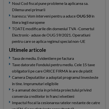
Noul Cod fiscal pune probleme la aplicarea sa.
Dilema unei primarii
Isarescu: Vom interveni pentru a aduce
OUG 50
in
litera legii europene
TOATE modificarile din domeniul TVA -Comertul
Electronic- aduse de OUG 59/2021. Operatiuni
pentru care se aplica regimul special non-UE
Ultimele articole
Taxa de mediu. Evidentiere pe factura
Taxe datorate Fondului pentru mediu. Cele 15 taxe
obligatorii pe care ORICE FIRMA le are de platit
Camera Deputatilor a adoptat programul Investeste
in tine. Imprumuturi eligibile
S-a amanat decizia in privinta proiectului privind
conversia creditelor in franci elvetieni
Impactul fiscal la cesionarea ratelor restante de catre
un IFN. Ce ne sfatuieste consultantul?