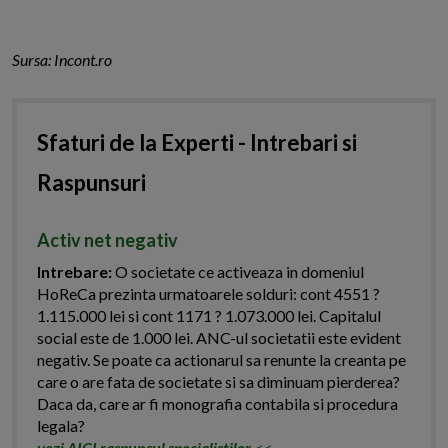
Sursa: Incont.ro
Sfaturi de la Experti - Intrebari si
Raspunsuri
Activ net negativ
Intrebare:
O societate ce activeaza in domeniul
HoReCa prezinta urmatoarele solduri: cont 4551 ?
1.115.000 lei si cont 1171 ? 1.073.000 lei. Capitalul
social este de 1.000 lei. ANC-ul societatii este evident
negativ. Se poate ca actionarul sa renunte la creanta pe
care o are fata de societate si sa diminuam pierderea?
Daca da, care ar fi monografia contabila si procedura
legala?
vezi AICI raspunsul specialistilor
<<