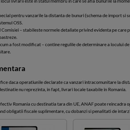
locul livrarii este in statul membru in care se afla bunurile la momen
pecial pentru vanzarile la distanta de bunuri (schema de import si 
sistemul OSS.
 Comisiei – stabileste normele detaliate privind evidenta pe care 
pastreze.
 cum a fost modificat – contine regulile de determinare a locului de
itare.
umentara
fice daca operatiunile declarate ca vanzari intracomunitare la dist
inatie nu reprezinta, in fapt, livrari locale taxabile in Romania.
efectiv Romania cu destinatia tara din UE, ANAF poate reincadra o
d obligatii fiscale suplimentare, cu dobanzi si penalitati de intarz