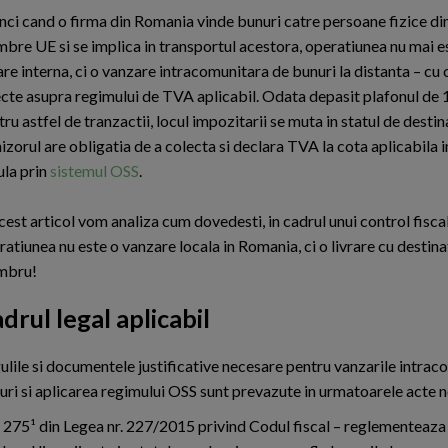
nci cand o firma din Romania vinde bunuri catre persoane fizice din
bre UE si se implica in transportul acestora, operatiunea nu mai e
rare interna, ci o vanzare intracomunitara de bunuri la distanta – cu
ecte asupra regimului de TVA aplicabil. Odata depasit plafonul de
ru astfel de tranzactii, locul impozitarii se muta in statul de destina
izorul are obligatia de a colecta si declara TVA la cota aplicabila in
ula prin
sistemul OSS
.
cest articol vom analiza cum dovedesti, in cadrul unui control fiscal
atiunea nu este o vanzare locala in Romania, ci o livrare cu destinati
mbru!
drul legal aplicabil
ulile si documentele justificative necesare pentru vanzarile intra
uri si aplicarea regimului OSS sunt prevazute in urmatoarele acte 
. 275¹ din Legea nr. 227/2015 privind Codul fiscal – reglementeaza