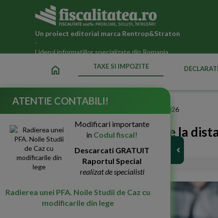
Un proiect editorial marca
Rentrop&Straton
-
Liderul informatiilor specializate din Romania
TAXE SI IMPOZITE
home
DECLARATI
ATENTIE CONTABILI!
Fiscalitatea.ro
»
Taxe si impozite datorate statului in 2026
Modificari importante
Vanzari intracomunitare la distan
in
Codul fiscal!
un control fiscal
Descarcati GRATUIT
Raportul Special
27-Mai-2026
1158
realizat de specialisti
Radierea unei PFA. Noile Studii de Caz cu
modificarile din lege