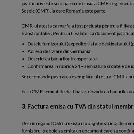
justificativ este scrisoarea de trasura CMR, reglement
Sosele (CMR), la care Romania este parte.
CMR-ul atesta ca marfa a fost preluata pentru a fi livra
transfrontalier. Pentru a fi valabil ca document justifica
Datele furnizorului (expeditor) si ale destinatarului
Adresa de livrare din Germania
Descrierea bunurilor transportate
Confirmarea in rubrica 24 – semnatura si datele de i
Se recomanda pastrarea exemplarului rosu al CMR, care 
Fara CMR semnat de destinatar, dovada ca bunurile au aju
3. Factura emisa cu TVA din statul membr
Desi in regimul OSS nu exista o obligatie stricta de a e
furnizorul trebuie sa emita un document care sa contina