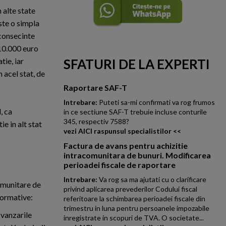
 alte state
ste o simpla
 consecinte
 10.000 euro
tie, iar
SFATURI DE LA EXPERTI
 acel stat, de
Raportare SAF-T
Intrebare:
Puteti sa-mi confirmati va rog frumos
, ca
in ce sectiune SAF-T trebuie incluse conturile
345, respectiv 7588?
e in alt stat
vezi AICI raspunsul specialistilor <<
Factura de avans pentru achizitie
intracomunitara de bunuri. Modificarea
perioadei fiscale de raportare
Intrebare:
Va rog sa ma ajutati cu o clarificare
comunitare de
privind aplicarea prevederilor Codului fiscal
normative:
referitoare la schimbarea perioadei fiscale din
trimestru in luna pentru persoanele impozabile
 vanzarile
inregistrate in scopuri de TVA. O societate...