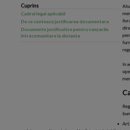
Cuprins
A
tu
mem
Cadrul legal aplicabil
liv
De ce conteaza justificarea documentara
dir
Documente justificative pentru vanzarile
pent
intracomunitare la distanta
furn
reg
In a
oper
me
Ca
R
eg
bun
Art