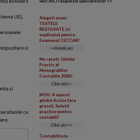
tul incheierii
vezi AICI raspunsul specialistilor <<
schema UE),
Alegeti acum
TESTELE
REZOLVATE (si
persoanele
explicate) pentru
Examenul CECCAR!
 impozitare si
>>Detalii aici
Nu ratati: Ghidul
Practic al
Monografiilor
Contabile 2026!
Click aici>>
anta si
NOU: A aparut
ghidul Accize fara
greseli. Solutii
peratiunile ca
practice pentru
contabili!
iere.
Click aici >>
Contabilitate