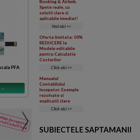
Booking & Airbnb.
Spete reale, cu
solutii clare si
aplicabile imediat!
Vezi aici >>
Oferta limitata: 50%
REDUCERE la
Modele editabile
pentru Calculatia
Costurilor
scala PFA
Click aici >>
Manualul
Contabilului
s →
Incepator. Exemple
rezolvate si
explicatii clare
Click aici >>
Compensarea sumelor in f
lidat de expertul
NOUTATI
rtal Codul Fiscal
din Codul
O companie face obiectul unei 
SUBIECTELE SAPTAMANII
Fiscal
inspectie care a stabilit oblig