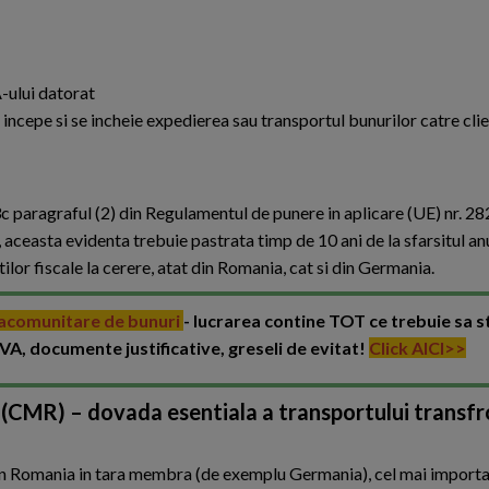
-ului datorat
e incepe si se incheie expedierea sau transportul bunurilor catre cli
 paragraful (2) din Regulamentul de punere in aplicare (UE) nr. 28
easta evidenta trebuie pastrata timp de 10 ani de la sfarsitul anul
ilor fiscale la cerere, atat din Romania, cat si din Germania.
ntracomunitare de bunuri
- lucrarea contine TOT ce trebuie sa s
VA, documente justificative, greseli de evitat!
Click AICI>>
 (CMR) – dovada esentiala a transportului transfr
 din Romania in tara membra (de exemplu Germania), cel mai impor