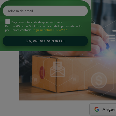
Da, vreau informatii despre produsele
Rentrop&Straton. Sunt de acord ca datele personale sa fie
prelucrate conform
Regulamentul UE 679/2016
Alege-n