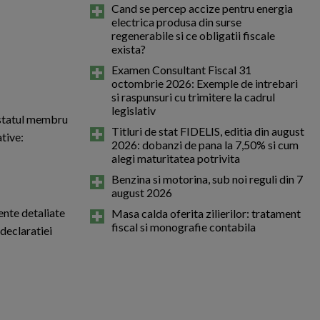
Cand se percep accize pentru energia
electrica produsa din surse
regenerabile si ce obligatii fiscale
exista?
Examen Consultant Fiscal 31
octombrie 2026: Exemple de intrebari
si raspunsuri cu trimitere la cadrul
legislativ
n statul membru
Titluri de stat FIDELIS, editia din august
ative:
2026: dobanzi de pana la 7,50% si cum
alegi maturitatea potrivita
Benzina si motorina, sub noi reguli din 7
august 2026
ente detaliate
Masa calda oferita zilierilor: tratament
fiscal si monografie contabila
 declaratiei