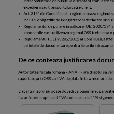
intracomunitare de bunuri la distanta si stabileste ca 
expedierii sau transportului catre client.
Art. 315² din Codul fiscal – reglementeaza regimul s
inclusiv obligatiile de inregistrare si declarare prin 
Regulamentul de punere in aplicare (UE) 2020/194 al
impozabile care utilizeaza regimul OSS trebuie sa o 
Regulamentul (UE) nr. 282/2011 al Consiliului, astfel
cerintele de documentare pentru livrarile intracomun
De ce conteaza justificarea doc
A
utoritatea fiscala romana – ANAF – are dreptul sa veri
raportate prin OSS cu TVA de plata in tara membra de dest
Daca furnizorul nu poate dovedi ca bunurile au parasit 
livrari interne, aplicand TVA romanesc de 21% si generan