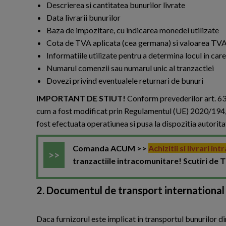
Descrierea si cantitatea bunurilor livrate
Data livrarii bunurilor
Baza de impozitare, cu indicarea monedei utilizate
Cota de TVA aplicata (cea germana) si valoarea TVA
Informatiile utilizate pentru a determina locul in car
Numarul comenzii sau numarul unic al tranzactiei
Dovezi privind eventualele returnari de bunuri
IMPORTANT DE STIUT!
Conform prevederilor art. 63c
cum a fost modificat prin Regulamentul (UE) 2020/194, ac
fost efectuata operatiunea si pusa la dispozitia autoritat
Comanda ACUM >>
Achizitii si livrari i
tranzactiile intracomunitare! Scutiri de T
2. Documentul de transport international
Daca furnizorul este implicat in transportul bunurilor