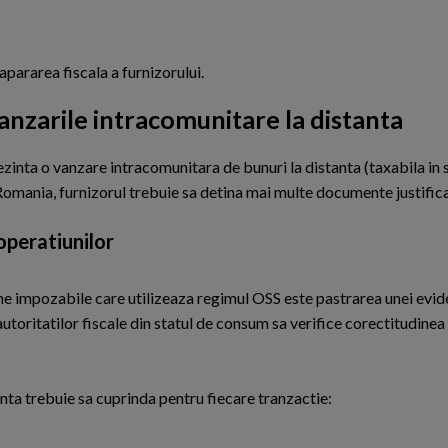
pararea fiscala a furnizorului.
anzarile intracomunitare la distanta
rezinta o vanzare intracomunitara de bunuri la distanta (taxabila i
n Romania, furnizorul trebuie sa detina mai multe documente justific
operatiunilor
ne impozabile care utilizeaza regimul OSS este pastrarea unei evid
utoritatilor fiscale din statul de consum sa verifice corectitudinea
a trebuie sa cuprinda pentru fiecare tranzactie: