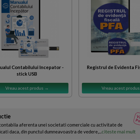
alul Contabilului Incepator -
Registrul de Evidenta Fi
stick USB
Vreau acest produs →
Vreau acest produ
ctie
Va
Po
ontabila aferenta unei societati comerciale cu activitate de
citeste mai mult
icati daca, din punctul dumneavoastra de vedere,...