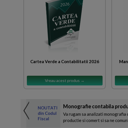
Cartea Verde a Contabilitatii 2026
Manu
Vreau acest produs →
Monografie contabila produ
 de expertul
NOUTATI
odul Fiscal
din Codul
Va rugam sa analizati monografia c
Fiscal
productie si comert si sa ne comun