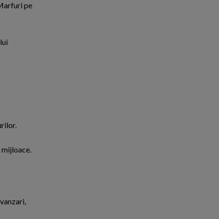
Marfuri pe
lui
ilor.
 mijloace.
vanzari,