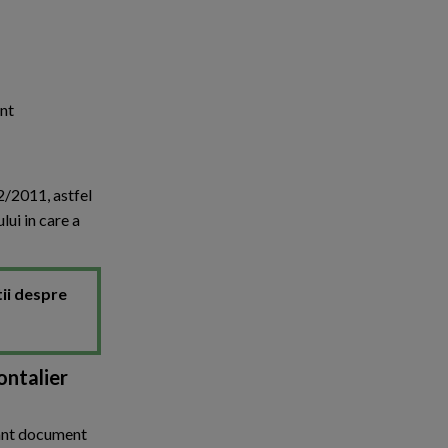
ent
2/2011, astfel
ui in care a
tii despre
ontalier
tant document