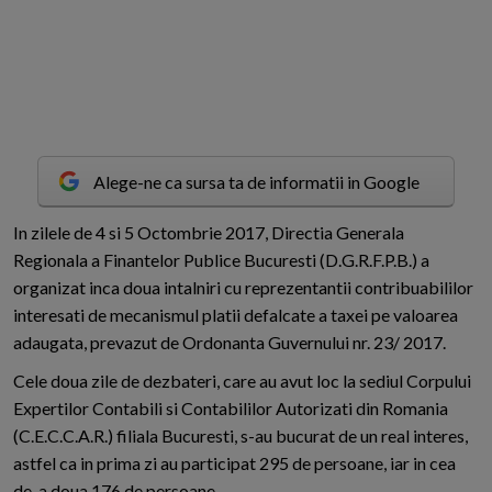
Alege-ne ca sursa ta de informatii in Google
I
n zilele de 4 si 5 Octombrie 2017, Directia Generala
Regionala a Finantelor Publice Bucuresti (D.G.R.F.P.B.) a
organizat inca doua intalniri cu reprezentantii contribuabililor
interesati de mecanismul platii defalcate a taxei pe valoarea
adaugata, prevazut de Ordonanta Guvernului nr. 23/ 2017.
Cele doua zile de dezbateri, care au avut loc la sediul Corpului
Expertilor Contabili si Contabililor Autorizati din Romania
(C.E.C.C.A.R.) filiala Bucuresti, s-au bucurat de un real interes,
astfel ca in prima zi au participat 295 de persoane, iar in cea
de-a doua 176 de persoane.