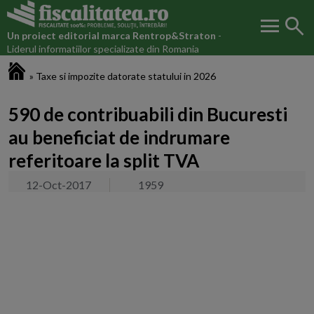
menu
search
Un proiect editorial marca
Rentrop&Straton
-
Liderul informatiilor specializate din Romania
Fiscalitatea.ro
»
Taxe si impozite datorate statului in 2026
590 de contribuabili din Bucuresti
au beneficiat de indrumare
referitoare la split TVA
12-Oct-2017
1959