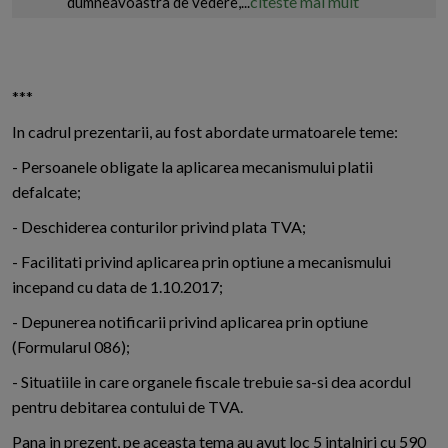
citeste mai mult
dumneavoastra de vedere,...
***
In cadrul prezentarii, au fost abordate urmatoarele teme:
- Persoanele obligate la aplicarea mecanismului platii
defalcate;
- Deschiderea conturilor privind plata TVA;
- Facilitati privind aplicarea prin optiune a mecanismului
incepand cu data de 1.10.2017;
- Depunerea notificarii privind aplicarea prin optiune
(Formularul 086);
- Situatiile in care organele fiscale trebuie sa-si dea acordul
pentru debitarea contului de TVA.
Pana in prezent, pe aceasta tema au avut loc 5 intalniri cu 590