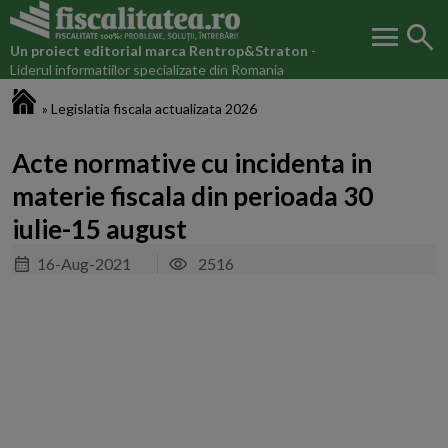
menu
search
Un proiect editorial marca
Rentrop&Straton
-
Liderul informatiilor specializate din Romania
Fiscalitatea.ro
»
Legislatia fiscala actualizata 2026
Acte normative cu incidenta in
materie fiscala din perioada 30
iulie-15 august
16-Aug-2021
2516