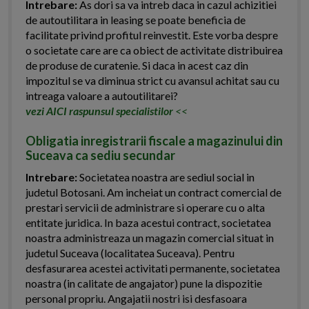
Intrebare:
As dori sa va intreb daca in cazul achizitiei
de autoutilitara in leasing se poate beneficia de
facilitate privind profitul reinvestit. Este vorba despre
o societate care are ca obiect de activitate distribuirea
de produse de curatenie. Si daca in acest caz din
impozitul se va diminua strict cu avansul achitat sau cu
intreaga valoare a autoutilitarei?
vezi AICI raspunsul specialistilor
<<
Obligatia inregistrarii fiscale a magazinului din
Suceava ca sediu secundar
Intrebare:
Societatea noastra are sediul social in
judetul Botosani. Am incheiat un contract comercial de
prestari servicii de administrare si operare cu o alta
entitate juridica. In baza acestui contract, societatea
noastra administreaza un magazin comercial situat in
judetul Suceava (localitatea Suceava). Pentru
desfasurarea acestei activitati permanente, societatea
noastra (in calitate de angajator) pune la dispozitie
personal propriu. Angajatii nostri isi desfasoara