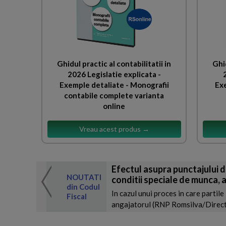
Ghidul practic al contabilitatii in
Ghid
2026 Legislatie explicata -
Exemple detaliate - Monografii
Exe
contabile complete varianta
online
Vreau acest produs →
Efectul asupra punctajului d
 de expertul
NOUTATI
conditii speciale de munca, a
odul Fiscal
din Codul
In cazul unui proces in care partile
Fiscal
angajatorul (RNP Romsilva/Directia