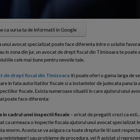
e ca sursa ta de informatii in Google
unui avocat specializat poate face diferenta intre o solutie favorab
 in zona din jur, un avocat de drept fiscal din Timisoara te poate a
solutiile cele mai bune pentru nevoile tale.
t de drept fiscal din Timisoara
iti poate oferi o gama larga de ser
re in fata autoritatilor fiscale si a instantelor de judecata pana la 
pectiilor fiscale. Exista numeroase situatii in care ajutorul unui avo
al poate face diferenta:
 in cadrul unei inspectii fiscale
– oricat de pregatit crezi ca esti,
at ca urmeaza o inspectie fiscala ajutorul unui avocat specializat in
a enorm. Acesta se va asigura ca toate drepturile iti sunt respectat
a neintelegeri sau probleme de procedura, vei fi asistat si reprezen