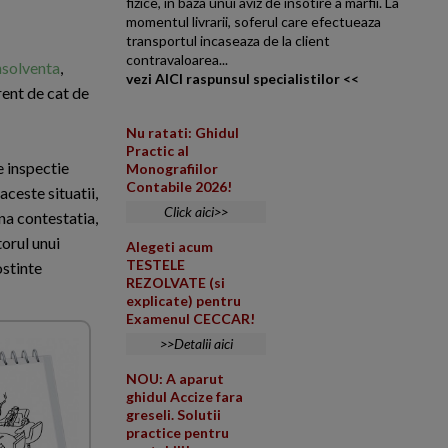
fizice, in baza unui aviz de insotire a marfii. La
momentul livrarii, soferul care efectueaza
transportul incaseaza de la client
contravaloarea...
nsolventa
,
vezi AICI raspunsul specialistilor <<
rent de cat de
Nu ratati: Ghidul
Practic al
e inspectie
Monografiilor
Contabile 2026!
aceste situatii,
Click aici>>
ona contestatia,
torul unui
Alegeti acum
TESTELE
ostinte
REZOLVATE (si
explicate) pentru
Examenul CECCAR!
>>Detalii aici
NOU: A aparut
ghidul Accize fara
greseli. Solutii
practice pentru