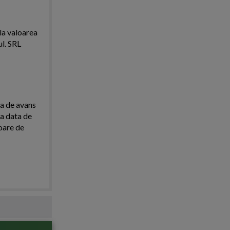
 la valoarea
ul. SRL
ra de avans
La data de
loare de