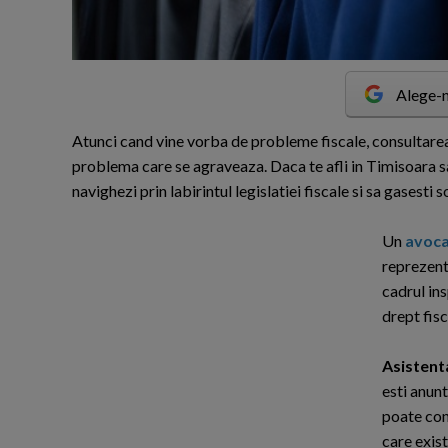
Alege-n
A
tunci cand vine vorba de probleme fiscale, consultarea 
problema care se agraveaza. Daca te afli in Timisoara sau
navighezi prin labirintul legislatiei fiscale si sa gasesti 
Un
avoca
reprezenta
cadrul ins
drept fisc
Asistenta
esti anunt
poate cont
care exist