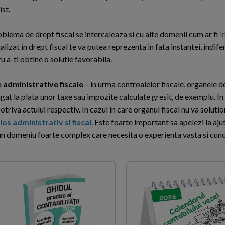
ist.
roblema de drept fiscal se intercaleaza si cu alte domenii cum ar fi
i
lizat in drept fiscal te va putea reprezenta in fata instantei, indife
 a-ti obtine o solutie favorabila.
 administrative fiscale
– in urma controalelor fiscale, organele d
igat la plata unor taxe sau impozite calculate gresit, de exemplu. In 
triva actului respectiv. In cazul in care organul fiscal nu va soluti
os administrativ si fiscal
. Este foarte important sa apelezi la aju
 un domeniu foarte complex care necesita o experienta vasta si cun