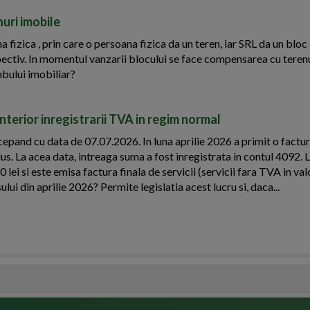
uri imobile
 fizica , prin care o persoana fizica da un teren, iar SRL da un bloc
pectiv. In momentul vanzarii blocului se face compensarea cu teren
mbului imobiliar?
terior inregistrarii TVA in regim normal
epand cu data de 07.07.2026. In luna aprilie 2026 a primit o factu
lus. La acea data, intreaga suma a fost inregistrata in contul 4092. 
lei si este emisa factura finala de servicii (servicii fara TVA in va
ui din aprilie 2026? Permite legislatia acest lucru si, daca...