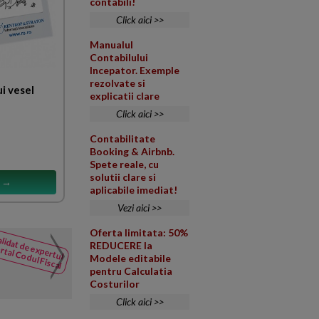
contabili!
Click aici >>
Manualul
Contabilului
Incepator. Exemple
rezolvate si
i vesel
explicatii clare
Click aici >>
Contabilitate
Booking & Airbnb.
Spete reale, cu
solutii clare si
s →
aplicabile imediat!
Vezi aici >>
Oferta limitata: 50%
lidat de expertul
Contestatie decizie ANAF
REDUCERE la
rtal Codul Fiscal
NOUTATI
Modele editabile
din Codul
Suntem inregistrati ca platitor
pentru Calculatia
Fiscal
ANAF prin care se specifica fa
Costurilor
Click aici >>