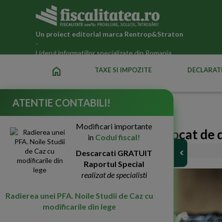
Un proiect editorial marca
Rentrop&Straton
-
Liderul informatiilor specializate din Romania
home
TAXE SI IMPOZITE
DECLARATI
ATENTIE CONTABILI!
Fiscalitatea.ro
»
Noutati fiscale 2026
Modificari importante
Cand sa apelezi la un avocat de 
in
Codul fiscal!
02-Mai-2023
Descarcati GRATUIT
1282
Raportul Special
realizat de specialisti
Radierea unei PFA. Noile Studii de Caz cu
modificarile din lege