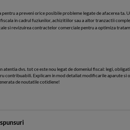
 pentru a preveni orice posibile probleme legate de afacerea ta. 
 fiscala in cadrul fuziunilor, achizitiilor sau a altor tranzactii compl
cale si revizuirea contractelor comerciale pentru a optimiza tratame
n atentia dvs. tot ce este nou legat de domeniul fiscal: legi, obligati
ntru contribuabili. Explicam in mod detaliat modificarile aparute si o
enerata de noutatile cotidiene!
aspunsuri