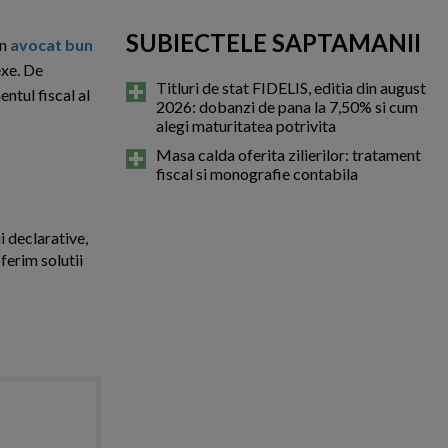
SUBIECTELE SAPTAMANII
Un
avocat bun
exe. De
Titluri de stat FIDELIS, editia din august
ntul fiscal al
2026: dobanzi de pana la 7,50% si cum
alegi maturitatea potrivita
Masa calda oferita zilierilor: tratament
fiscal si monografie contabila
i declarative,
ferim solutii