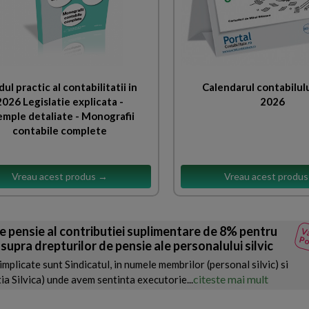
ul practic al contabilitatii in
Calendarul contabilulu
2026 Legislatie explicata -
2026
mple detaliate - Monografii
contabile complete
Vreau acest produs →
Vreau acest produ
e pensie al contributiei suplimentare de 8% pentru
Va
Po
supra drepturilor de pensie ale personalului silvic
 implicate sunt Sindicatul, in numele membrilor (personal silvic) si
citeste mai mult
 Silvica) unde avem sentinta executorie...