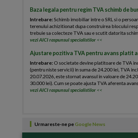
Baza legala pentru regim TVA schimb de bun
Intrebare:
Schimb imobiliar intre o SRL si o persoana
terenului achizitionat dupa construirea blocului res
trebuie sa colecteze TVA sau e scutit datorita schi
vezi AICI raspunsul specialistilor
<<
Ajustare pozitiva TVA pentru avans platit an
Intrebare:
O societate devine platitoare de TVA inc
(pentru niste servicii) in suma de 24.200 lei, TVA inc
20.07.2026, este stornat avansul in valoare de 24.200 
30.000 lei). Cum se poate ajusta TVA aferenta avansul
vezi AICI raspunsul specialistilor
<<
Urmareste-ne pe
Google News