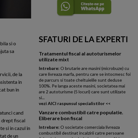
SFATURI DE LA EXPERTI
ila si o
juta sa
Tratamentul fiscal al autoturismelor
utilizate mixt
Intrebare:
O brutarie are masini (microbuze) cu
vicii, de la
care livreaza marfa, pentru care se intocmesc foi
de parcurs si toate cheltuielile sunt deduse
asistenta in
100%. Pe langa aceste masini, societatea mai
cat bun in
are 2 autoturisme (5 locuri) care sunt utilizate
si...
vezi AICI raspunsul specialistilor <<
Vanzare combustibil catre populatie.
 atunci cand
Eliberare bon fiscal
 drept fiscal
Intrebare:
O societate comerciala livreaza
e si in cazul in
combustibil destinat incalzirii catre persoane
tat de un