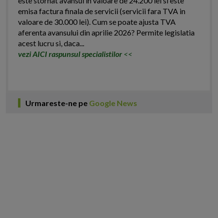
este stornat avansul in valoare de 24.200 lei si este
emisa factura finala de servicii (servicii fara TVA in
valoare de 30.000 lei). Cum se poate ajusta TVA
aferenta avansului din aprilie 2026? Permite legislatia
acest lucru si, daca...
vezi AICI raspunsul specialistilor
<<
Urmareste-ne pe
Google News