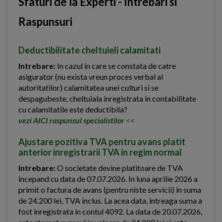
Sfaturi de la Experti - Intrebari si
Raspunsuri
Deductibilitate cheltuieli calamitati
Intrebare:
In cazul in care se constata de catre
asigurator (nu exista vreun proces verbal al
autoritatilor) calamitatea unei culturi si se
despagubeste, cheltuiala inregistrata in contabilitate
cu calamitatile este deductibila?
vezi AICI raspunsul specialistilor
<<
Ajustare pozitiva TVA pentru avans platit
anterior inregistrarii TVA in regim normal
Intrebare:
O societate devine platitoare de TVA
incepand cu data de 07.07.2026. In luna aprilie 2026 a
primit o factura de avans (pentru niste servicii) in suma
de 24.200 lei, TVA inclus. La acea data, intreaga suma a
fost inregistrata in contul 4092. La data de 20.07.2026,