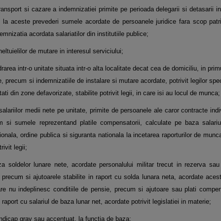
ansport si cazare a indemnizatiei primite pe perioada delegarii si detasarii in 
 de la aceste prevederi sumele acordate de persoanele juridice fara scop patr
emnizatia acordata salariatilor din institutiile publice;
eltuielilor de mutare in interesul serviciului;
area intr-o unitate situata intr-o alta localitate decat cea de domiciliu, in prim
e, precum si indemnizatiile de instalare si mutare acordate, potrivit legilor spe
litati din zone defavorizate, stabilite potrivit legii, in care isi au locul de munca;
alariilor medii nete pe unitate, primite de persoanele ale caror contracte in
m si sumele reprezentand platile compensatorii, calculate pe baza salari
ionala, ordine publica si siguranta nationala la incetarea raporturilor de munc
vit legii;
 soldelor lunare nete, acordate personalului militar trecut in rezerva sau 
precum si ajutoarele stabilite in raport cu solda lunara neta, acordate acest
re nu indeplinesc conditiile de pensie, precum si ajutoare sau plati compen
n raport cu salariul de baza lunar net, acordate potrivit legislatiei in materie;
handicap grav sau accentuat, la functia de baza;