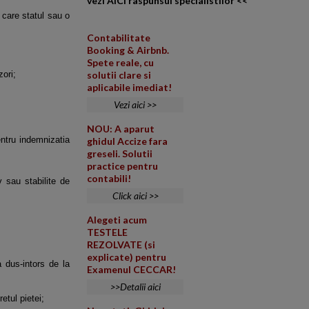
vezi AICI raspunsul specialistilor <<
 care statul sau o
Contabilitate
Booking & Airbnb.
Spete reale, cu
zori;
solutii clare si
aplicabile imediat!
Vezi aici >>
NOU: A aparut
pentru indemnizatia
ghidul Accize fara
greseli. Solutii
practice pentru
contabili!
v sau stabilite de
Click aici >>
Alegeti acum
TESTELE
REZOLVATE (si
explicate) pentru
a dus-intors de la
Examenul CECCAR!
>>Detalii aici
etul pietei;