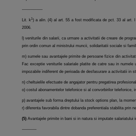
-----------------
1
Lit. k
) a alin. (4) al art. 55 a fost modificata de pct. 33 al a
2006.
l) veniturile din salarii, ca urmare a activitatii de creare de pro
prin ordin comun al ministrului muncii, solidaritatii sociale si famil
m) sumele sau avantajele primite de persoane fizice din activitati 
Fac exceptie veniturile salariale platite de catre sau in numel
impozabile indiferent de perioada de desfasurare a activitatii in st
n) cheltuielile efectuate de angajator pentru pregatirea profesion
o) costul abonamentelor telefonice si al convorbirilor telefonice, in
p) avantajele sub forma dreptului la stock options plan, la moment
r) diferenta favorabila dintre dobanda preferentiala stabilita prin 
(5)
Avantajele primite in bani si in natura si imputate salariatulu
------------