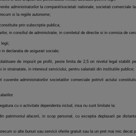
enite administratorilor la companii/societati nationale, societati comerciale la
 precum si la regiile autonome;
onstituite prin subscriptie publica;
lor, in consiliul de administratie, in comitetul de directie si in comisia de cen
legii;
e in declaratia de asigurari sociale;
latitoare de impozit pe profit, peste limita de 2,5 ori nivelul legal stabilit 
i in strainatate, in interesul serviciului, pentru salariatii din institutiile publice;
 cuvenite administratorilor societatilor comerciale potrivit actului constituti
lariilor.
legatura cu o activitate dependenta includ, insa nu sunt limitate la:
 din patrimoniul afacerii, in scop personal, cu exceptia deplasarii pe distant
cum si alte bunuri sau servicii oferite gratuit sau la un pret mai mic decat pr