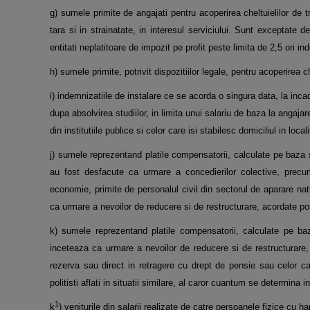
g) sumele primite de angajati pentru acoperirea cheltuielilor de tr
tara si in strainatate, in interesul serviciului. Sunt exceptate
entitati neplatitoare de impozit pe profit peste limita de 2,5 ori ind
h) sumele primite, potrivit dispozitiilor legale, pentru acoperirea ch
i) indemnizatiile de instalare ce se acorda o singura data, la incadr
dupa absolvirea studiilor, in limita unui salariu de baza la angajar
din institutiile publice si celor care isi stabilesc domiciliul in loca
j) sumele reprezentand platile compensatorii, calculate pe baza s
au fost desfacute ca urmare a concedierilor colective, precu
economie, primite de personalul civil din sectorul de aparare nat
ca urmare a nevoilor de reducere si de restructurare, acordate potri
k) sumele reprezentand platile compensatorii, calculate pe baza
inceteaza ca urmare a nevoilor de reducere si de restructurare, 
rezerva sau direct in retragere cu drept de pensie sau celor ca
politisti aflati in situatii similare, al caror cuantum se determina i
1
k
) veniturile din salarii realizate de catre persoanele fizice cu 