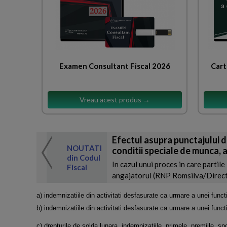
Examen Consultant Fiscal 2026
Cart
Vreau acest produs →
Efectul asupra punctajului d
 de expertul
NOUTATI
conditii speciale de munca, a
odul Fiscal
din Codul
In cazul unui proces in care partile
Fiscal
angajatorul (RNP Romsilva/Directia
a) indemnizatiile din activitati desfasurate ca urmare a unei functii
b) indemnizatiile din activitati desfasurate ca urmare a unei functi
c) drepturile de solda lunara, indemnizatiile, primele, premiile, sporu