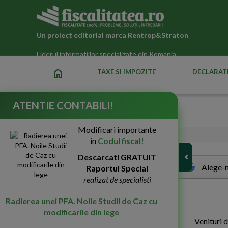
Un proiect editorial marca
Rentrop&Straton
-
Liderul informatiilor specializate din Romania
home
TAXE SI IMPOZITE
DECLARATI
ATENTIE CONTABILI!
Titlul III, Capitolul 3
Modificari importante
29-Aug-2008
5314
in
Codul fiscal!
Descarcati GRATUIT
Alege-n
Raportul Special
realizat de specialisti
C
AP. III
Radierea unei PFA. Noile Studii de Caz cu
modificarile din lege
Venituri d