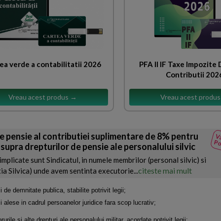
ea verde a contabilitatii 2026
PFA II IF Taxe Impozite
Contributii 202
Vreau acest produs →
Vreau acest produ
e pensie al contributiei suplimentare de 8% pentru
Va
Po
supra drepturilor de pensie ale personalului silvic
 implicate sunt Sindicatul, in numele membrilor (personal silvic) si
citeste mai mult
 Silvica) unde avem sentinta executorie...
 de demnitate publica, stabilite potrivit legii;
i alese in cadrul persoanelor juridice fara scop lucrativ;
rile si alte drepturi ale personalului militar, acordate potrivit legii;