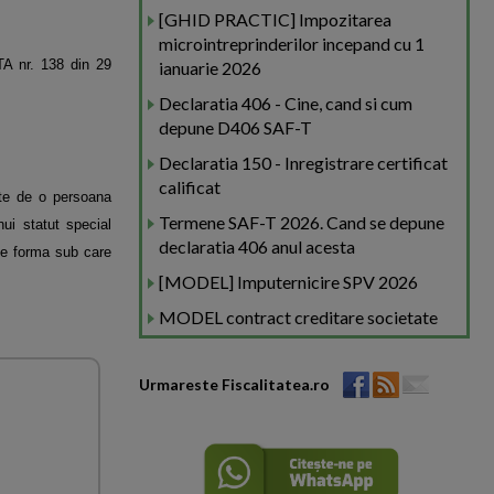
[GHID PRACTIC] Impozitarea
microintreprinderilor incepand cu 1
TA nr. 138 din 29
ianuarie 2026
Declaratia 406 - Cine, cand si cum
depune D406 SAF-T
Declaratia 150 - Inregistrare certificat
calificat
nute de o persoana
Termene SAF-T 2026. Cand se depune
ui statut special
declaratia 406 anul acesta
 de forma sub care
[MODEL] Imputernicire SPV 2026
MODEL contract creditare societate
Urmareste Fiscalitatea.ro