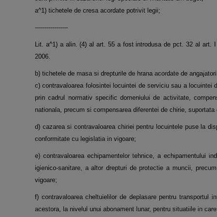
a^1) tichetele de cresa acordate potrivit legii;
-----------------
Lit. a^1) a alin. (4) al art. 55 a fost introdusa de pct. 32 al 
2006.
b) tichetele de masa si drepturile de hrana acordate de angajatori a
c) contravaloarea folosintei locuintei de serviciu sau a locuintei din 
prin cadrul normativ specific domeniului de activitate, compens
nationala, precum si compensarea diferentei de chirie, suportata 
d) cazarea si contravaloarea chiriei pentru locuintele puse la dispoz
conformitate cu legislatia in vigoare;
e) contravaloarea echipamentelor tehnice, a echipamentului indi
igienico-sanitare, a altor drepturi de protectie a muncii, precum 
vigoare;
f) contravaloarea cheltuielilor de deplasare pentru transportul in
acestora, la nivelul unui abonament lunar, pentru situatiile in car