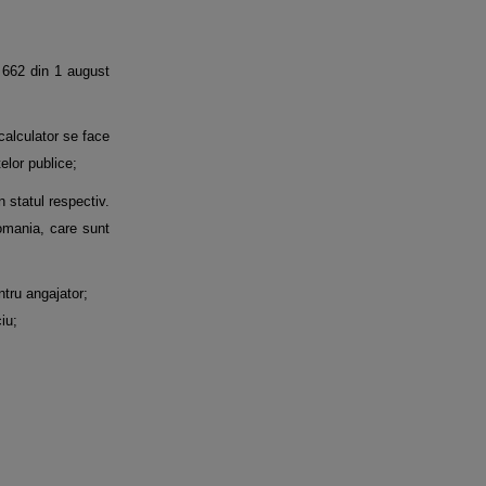
. 662 din 1 august
 calculator se face
telor publice;
n statul respectiv.
Romania, care sunt
ntru angajator;
iu;