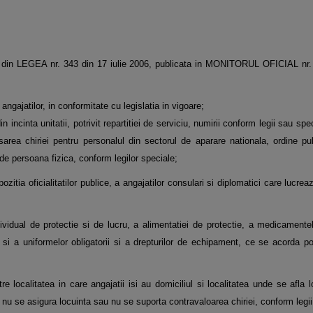
art. I din LEGEA nr. 343 din 17 iulie 2006, publicata in MONITORUL OFICIAL nr
ngajatilor, in conformitate cu legislatia in vigoare;
incinta unitatii, potrivit repartitiei de serviciu, numirii conform legii sau specif
area chiriei pentru personalul din sectorul de aparare nationala, ordine pu
de persoana fizica, conform legilor speciale;
itia oficialitatilor publice, a angajatilor consulari si diplomatici care lucreaza
vidual de protectie si de lucru, a alimentatiei de protectie, a medicamentel
si a uniformelor obligatorii si a drepturilor de echipament, ce se acorda potri
tre localitatea in care angajatii isi au domiciliul si localitatea unde se afla
e nu se asigura locuinta sau nu se suporta contravaloarea chiriei, conform legii