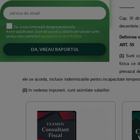
------------
Cap. III d
decembrie 
Da, vreau informatii despre produsele
Rentrop&Straton. Sunt de acord ca datele personale sa fie
prelucrate conform
Regulamentul UE 679/2016
Definirea v
ART. 55
(1)
Sunt co
fizica ce 
prevazut de
ele se acorda, inclusiv indemnizatiile pentru incapacitate tempo
(2)
In vederea impunerii, sunt asimilate salariilor: