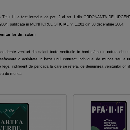
in Titlul III a fost introdus de pct. 2 al art. I din ORDONANTA DE URGEN
2004, publicata in MONITORUL OFICIAL nr. 1.281 din 30 decembrie 2004.
eniturilor din salarii
nsiderate venituri din salarii toate veniturile in bani si/sau in natura obti
desfasoara o activitate in baza unui contract individual de munca sau a un
 lege, indiferent de perioada la care se refera, de denumirea veniturilor ori
rara de munca.