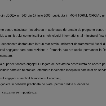
rt. I din LEGEA nr. 343 din 17 iulie 2006, publicata in MONITORUL OFICIAL nr
grame pentru calculator; incadrarea in activitatea de creatie de programe pentru
iei, al ministrului comunicatiilor si tehnologiei informatiei si al ministrului finan
dependente desfasurate intr-un stat strain, indiferent de tratamentul fiscal di
e unui angajator care este rezident in Romania sau are sediul permanent in 
rainatate;
ala si perfectionarea angajatului legata de activitatea desfasurata de acesta pe
clusiv cartelele telefonice, efectuate in vederea indeplinirii sarcinilor de servic
ul angajarii si implicit la momentul acordarii;
negociere si dobanda practicata pe piata, pentru credite si depozite.
i in cauza nu se impoziteaza.