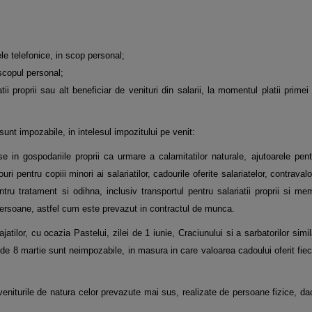
ele telefonice, in scop personal;
 scopul personal;
ii proprii sau alt beneficiar de venituri din salarii, la momentul platii primei
unt impozabile, in intelesul impozitului pe venit:
e in gospodariile proprii ca urmare a calamitatilor naturale, ajutoarele pent
ri pentru copiii minori ai salariatilor, cadourile oferite salariatelor, contraval
ntru tratament si odihna, inclusiv transportul pentru salariatii proprii si mem
e persoane, astfel cum este prevazut in contractul de munca.
jatilor, cu ocazia Pastelui, zilei de 1 iunie, Craciunului si a sarbatorilor simil
i de 8 martie sunt neimpozabile, in masura in care valoarea cadoului oferit fie
 veniturile de natura celor prevazute mai sus, realizate de persoane fizice, da