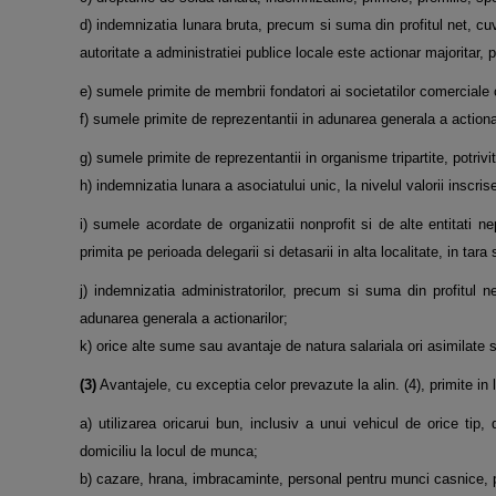
d) indemnizatia lunara bruta, precum si suma din profitul net, cuv
autoritate a administratiei publice locale este actionar majoritar,
e) sumele primite de membrii fondatori ai societatilor comerciale c
f) sumele primite de reprezentantii in adunarea generala a actionari
g) sumele primite de reprezentantii in organisme tripartite, potrivit 
h) indemnizatia lunara a asociatului unic, la nivelul valorii inscris
i) sumele acordate de organizatii nonprofit si de alte entitati nep
primita pe perioada delegarii si detasarii in alta localitate, in tara s
j) indemnizatia administratorilor, precum si suma din profitul net
adunarea generala a actionarilor;
k) orice alte sume sau avantaje de natura salariala ori asimilate sa
(3)
Avantajele, cu exceptia celor prevazute la alin. (4), primite in 
a) utilizarea oricarui bun, inclusiv a unui vehicul de orice tip,
domiciliu la locul de munca;
b) cazare, hrana, imbracaminte, personal pentru munci casnice, pre