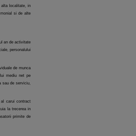
alta localitate, in
imonial si de alte
ul an de activitate
ciale, personalului
dividuale de munca
ului mediu net pe
a sau de serviciu,
al carui contract
uia la trecerea in
satorii primite de