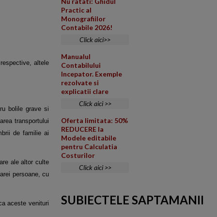
Nu ratati: Ghidul
Practic al
Monografiilor
Contabile 2026!
Click aici>>
Manualul
 respective, altele
Contabilului
Incepator. Exemple
rezolvate si
explicatii clare
Click aici >>
ru bolile grave si
Oferta limitata: 50%
oarea transportului
REDUCERE la
brii de familie ai
Modele editabile
pentru Calculatia
Costurilor
are ale altor culte
Click aici >>
carei persoane, cu
SUBIECTELE SAPTAMANII
ca aceste venituri