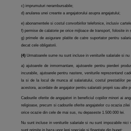
c) imprumuturi nerambursabile;
d) anularea unei creante a angajatorului asupra angajatului;
e) abonamentele si costul convorbirilor telefonice, inclusiv cartel
f) permise de calatorie pe orice mijloace de transport, folosite in
g) primele de asigurare platite de catre suportator pentru salariat
decat cele obligatorii.
(4)
Urmatoarele sume nu sunt incluse in veniturile salariale si nu s
a) ajutoarele de inmormantare, ajutoarele pentru pierderi produs
incurabile, ajutoarele pentru nastere, veniturile reprezentand cadou
la si de la locul de munca al salariatului, costul prestatiilor pe
acestora, acordate de angajator pentru salariatii proprii sau alt
Cadourile oferite de angajatori in beneficiul copiilor minori ai anga
religioase, precum si cadourile oferite angajatelor cu ocazia zile
orice ocazie din cele de mai sus, nu depaseste 1.500.000 lei.
Nu sunt incluse in veniturile salariale si nu sunt impozabile nici
sunt primite in baza unor legi speciale si finantate din buget;