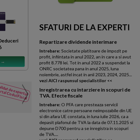
SFATURI DE LA EXPERTI
 Deduceri
Repartizare dividende interimare
6
Intrebare:
Societate platitoare de impozit pe
profit, infiintata in anul 2022, an in care a si avut
s →
profit 8.778 lei. Tot in anul 2022 a suspendat la
ONRC societatea pana in anul 2025, luna
noiembrie, astfel incat in anii 2023, 2024, 2025...
vezi AICI raspunsul specialistilor <<
lidat de expertul
Bon fiscal si factura
Inregistrarea cu intarziere in scopuri de
rtal Codul Fiscal
NOUTATI
TVA. Efecte fiscale
din Codul
Suntem o clinica de infrumuset
Fiscal
Intrebare:
O PFA care presteaza servicii
interventii chirurgicale etc. Pe
electronice catre persoane neimpozabile din UE
si din afara UE constata, in luna iulie 2026, ca a
depasit plafonul de TVA la data de 07.11.2025 si
depune D700 pentru a se inregistra in scopuri
de TVA....