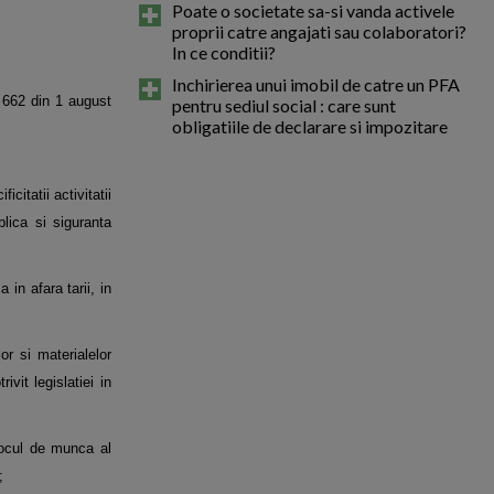
Poate o societate sa-si vanda activele
proprii catre angajati sau colaboratori?
In ce conditii?
Inchirierea unui imobil de catre un PFA
. 662 din 1 august
pentru sediul social : care sunt
obligatiile de declarare si impozitare
icitatii activitatii
blica si siguranta
 in afara tarii, in
or si materialelor
vit legislatiei in
 locul de munca al
;