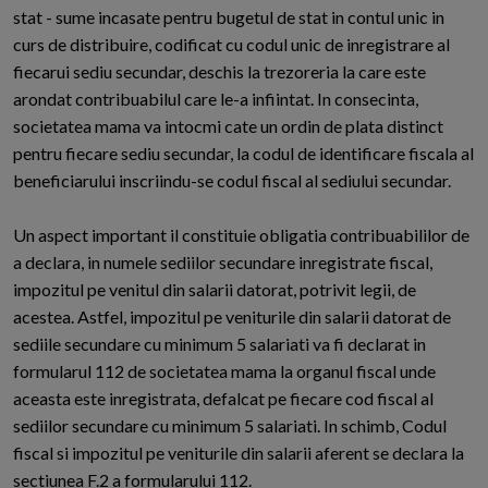
stat - sume incasate pentru bugetul de stat in contul unic in
curs de distribuire, codificat cu codul unic de inregistrare al
fiecarui sediu secundar, deschis la trezoreria la care este
arondat contribuabilul care le-a infiintat. In consecinta,
societatea mama va intocmi cate un ordin de plata distinct
pentru fiecare sediu secundar, la codul de identificare fiscala al
beneficiarului inscriindu-se codul fiscal al sediului secundar.
Un aspect important il constituie obligatia contribuabililor de
a declara, in numele sediilor secundare inregistrate fiscal,
impozitul pe venitul din salarii datorat, potrivit legii, de
acestea. Astfel, impozitul pe veniturile din salarii datorat de
sediile secundare cu minimum 5 salariati va fi declarat in
formularul 112 de societatea mama la organul fiscal unde
aceasta este inregistrata, defalcat pe fiecare cod fiscal al
sediilor secundare cu minimum 5 salariati. In schimb, Codul
fiscal si impozitul pe veniturile din salarii aferent se declara la
sectiunea F.2 a formularului 112.