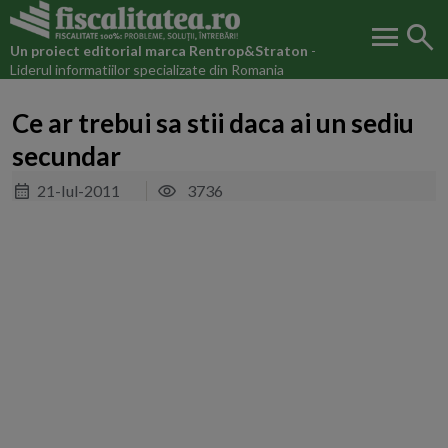
menu
search
Un proiect editorial marca
Rentrop&Straton
-
Liderul informatiilor specializate din Romania
Ce ar trebui sa stii daca ai un sediu
secundar
21-Iul-2011
3736