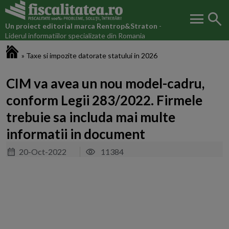
menu
search
Un proiect editorial marca
Rentrop&Straton
-
Liderul informatiilor specializate din Romania
Fiscalitatea.ro
»
Taxe si impozite datorate statului in 2026
CIM va avea un nou model-cadru,
conform Legii 283/2022. Firmele
trebuie sa includa mai multe
informatii in document
20-Oct-2022
11384