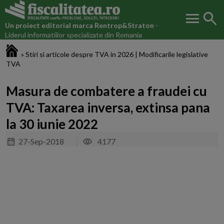
menu
search
Un proiect editorial marca
Rentrop&Straton
-
Liderul informatiilor specializate din Romania
Fiscalitatea.ro
»
Stiri si articole despre TVA in 2026 | Modificarile legislative
TVA
Masura de combatere a fraudei cu
TVA: Taxarea inversa, extinsa pana
la 30 iunie 2022
27-Sep-2018
4177