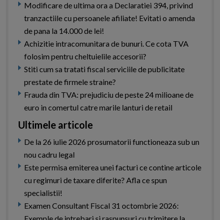
Modificare de ultima ora a Declaratiei 394, privind
tranzactiile cu persoanele afiliate! Evitati o amenda
de pana la 14.000 de lei!
Achizitie intracomunitara de bunuri. Ce cota TVA
folosim pentru cheltuielile accesorii?
Stiti cum sa tratati fiscal serviciile de publicitate
prestate de firmele straine?
Frauda din TVA: prejudiciu de peste 24 milioane de
euro in comertul catre marile lanturi de retail
Ultimele articole
De la 26 iulie 2026 prosumatorii functioneaza sub un
nou cadru legal
Este permisa emiterea unei facturi ce contine articole
cu regimuri de taxare diferite? Afla ce spun
specialistii!
Examen Consultant Fiscal 31 octombrie 2026:
Exemple de intrebari si raspunsuri cu trimitere la