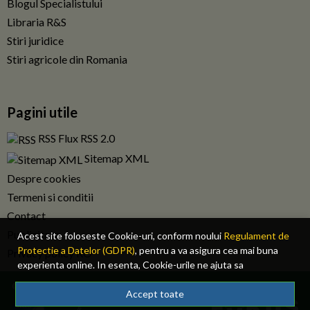
Blogul Specialistului
Libraria R&S
Stiri juridice
Stiri agricole din Romania
Pagini utile
RSS Flux RSS 2.0
Sitemap XML
Despre cookies
Termeni si conditii
Contact
Publicitate
Acest site foloseste Cookie-uri, conform noului
Regulament de
Protectie a Datelor (GDPR)
, pentru a va asigura cea mai buna
Privacy policy RO
experienta online. In esenta, Cookie-urile ne ajuta sa
imbunatatim continutul de pe site, oferindu-va dvs., cititorul, o
© 2026 Fiscalitatea.ro. Toate drepturile rezervate.
experienta online personalizata si mult mai rapida. Ele sunt
Accept toate
folosite doar de site-ul nostru si partenerii nostri de incredere.