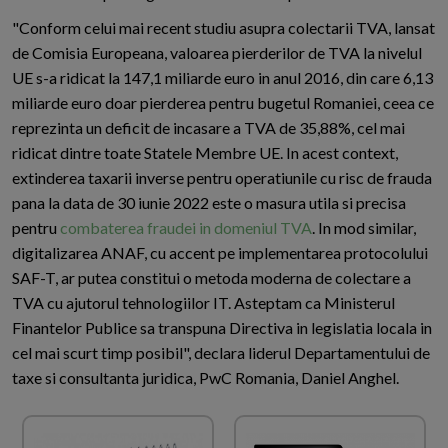
"Conform celui mai recent studiu asupra colectarii TVA, lansat
de Comisia Europeana, valoarea pierderilor de TVA la nivelul
UE s-a ridicat la 147,1 miliarde euro in anul 2016, din care 6,13
miliarde euro doar pierderea pentru bugetul Romaniei, ceea ce
reprezinta un deficit de incasare a TVA de 35,88%, cel mai
ridicat dintre toate Statele Membre UE. In acest context,
extinderea taxarii inverse pentru operatiunile cu risc de frauda
pana la data de 30 iunie 2022 este o masura utila si precisa
pentru
combaterea fraudei in domeniul TVA
. In mod similar,
digitalizarea ANAF, cu accent pe implementarea protocolului
SAF-T, ar putea constitui o metoda moderna de colectare a
TVA cu ajutorul tehnologiilor IT. Asteptam ca Ministerul
Finantelor Publice sa transpuna Directiva in legislatia locala in
cel mai scurt timp posibil", declara liderul Departamentului de
taxe si consultanta juridica, PwC Romania, Daniel Anghel.