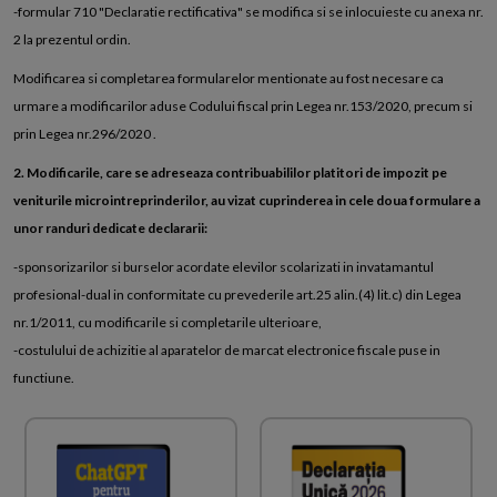
-formular 710 "Declaratie rectificativa" se modifica si se inlocuieste cu anexa nr.
2 la prezentul ordin.
Modificarea si completarea formularelor mentionate au fost necesare ca
urmare a modificarilor aduse Codului fiscal prin Legea nr.153/2020, precum si
prin Legea nr.296/2020 .
2. Modificarile, care se adreseaza contribuabililor platitori de impozit pe
veniturile microintreprinderilor, au vizat cuprinderea in cele doua formulare a
unor randuri dedicate declararii:
-sponsorizarilor si burselor acordate elevilor scolarizati in invatamantul
profesional-dual in conformitate cu prevederile art.25 alin.(4) lit.c) din Legea
nr.1/2011, cu modificarile si completarile ulterioare,
-costulului de achizitie al aparatelor de marcat electronice fiscale puse in
functiune.