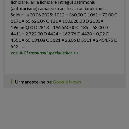
lichidare, iar la lichidare intregul patrimoniu
(autoturisme) ramas se transfera asociatului unic.
Solduri la 30.06.2025: 1012 = 360,00 C 1061 = 72,00 C
1171 = 65.623,09 C 121 = 130.628,03 D 2133 =
196.560,00 D 2813 = 196.560,00 C 436 = 68,00 D
4411 = 2.722,00 D 4424 = 162,76 D 4428 = 0,02 C
4551 = 65.134,08 C 5121 = 23,06 D 5311 = 2.454,75 D
542 =...
vezi AICI raspunsul specialistilor
<<
Urmareste-ne pe
Google News