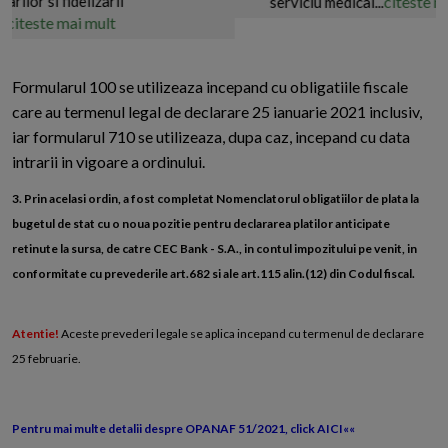
or si fidelizarii
citeste mai m
serviciu medical...
teste mai mult
Formularul 100 se utilizeaza incepand cu obligatiile fiscale
care au termenul legal de declarare 25 ianuarie 2021 inclusiv,
iar formularul 710 se utilizeaza, dupa caz, incepand cu data
intrarii in vigoare a ordinului.
3. Prin acelasi ordin, a fost completat Nomenclatorul obligatiilor de plata la
bugetul de stat cu o noua pozitie pentru declararea platilor anticipate
retinute la sursa, de catre CEC Bank - S.A., in contul impozitului pe venit, in
conformitate cu prevederile art.682 si ale art.115 alin.(12) din Codul fiscal.
Atentie!
Aceste prevederi legale se aplica incepand cu termenul de declarare
25 februarie.
Pentru mai multe detalii despre OPANAF 51/2021, click AICI««