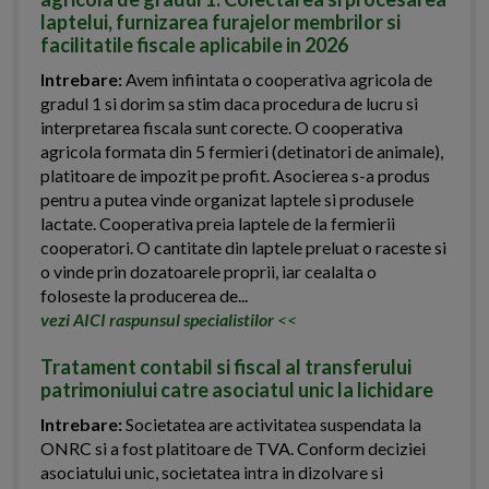
laptelui, furnizarea furajelor membrilor si
facilitatile fiscale aplicabile in 2026
Intrebare:
Avem infiintata o cooperativa agricola de
gradul 1 si dorim sa stim daca procedura de lucru si
interpretarea fiscala sunt corecte. O cooperativa
agricola formata din 5 fermieri (detinatori de animale),
platitoare de impozit pe profit. Asocierea s-a produs
pentru a putea vinde organizat laptele si produsele
lactate. Cooperativa preia laptele de la fermierii
cooperatori. O cantitate din laptele preluat o raceste si
o vinde prin dozatoarele proprii, iar cealalta o
foloseste la producerea de...
vezi AICI raspunsul specialistilor
<<
Tratament contabil si fiscal al transferului
patrimoniului catre asociatul unic la lichidare
Intrebare:
Societatea are activitatea suspendata la
ONRC si a fost platitoare de TVA. Conform deciziei
asociatului unic, societatea intra in dizolvare si