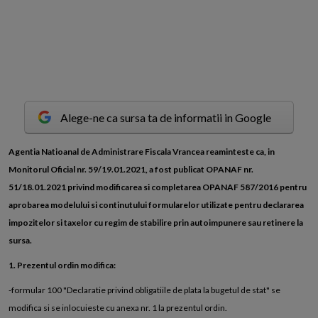
Alege-ne ca sursa ta de informatii in Google
A
gentia Natioanal de Administrare Fiscala Vrancea reaminteste ca, in
Monitorul Oficial nr. 59/19.01.2021, a fost publicat OPANAF nr.
51/18.01.2021 privind modificarea si completarea OPANAF 587/2016 pentru
aprobarea modelului si continutului formularelor utilizate pentru declararea
impozitelor si taxelor cu regim de stabilire prin autoimpunere sau retinere la
sursa.
1. Prezentul ordin modifica:
-formular 100 "Declaratie privind obligatiile de plata la bugetul de stat" se
modifica si se inlocuieste cu anexa nr. 1 la prezentul ordin.