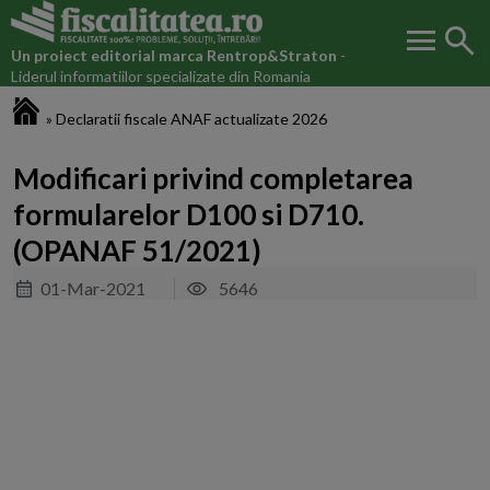
menu
search
Un proiect editorial marca
Rentrop&Straton
-
Liderul informatiilor specializate din Romania
Fiscalitatea.ro
»
Declaratii fiscale ANAF actualizate 2026
Modificari privind completarea
formularelor D100 si D710.
(OPANAF 51/2021)
01-Mar-2021
5646