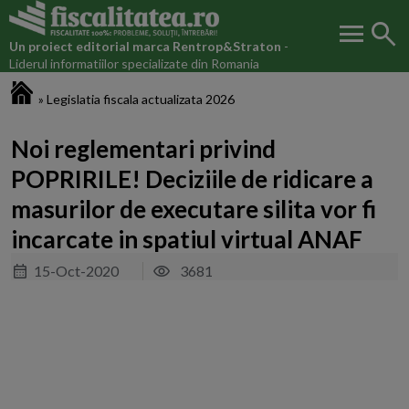
menu
search
Un proiect editorial marca
Rentrop&Straton
-
Liderul informatiilor specializate din Romania
Fiscalitatea.ro
»
Legislatia fiscala actualizata 2026
Noi reglementari privind
POPRIRILE! Deciziile de ridicare a
masurilor de executare silita vor fi
incarcate in spatiul virtual ANAF
15-Oct-2020
3681