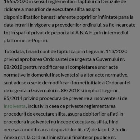
1665/2020 in sensul reglementarii faptului ca Deciziile de
ridicare a masurilor de executare silita asupra
disponibilitatilor banesti aferente popririlor infiintate pana la
data intrarii in vigoare a prevederilor ordinului, sa fie incarcate
tot in spatiul privat de pe portalul A.N.A.F., prin intermediul
platformei e-Popriri.
Totodata, tinand cont de faptul ca prin Legea nr. 113/2020
privind aprobarea Ordonantei de urgenta a Guvernului nr.
88/2018 pentru modificarea si completarea unor acte
normative in domeniul insolventei si a altor acte normative,
sunt aduse o serie de modificari formei initiale a Ordonantei
de urgenta a Guvernului nr. 88/2018 si implicit Legii nr.
85/2014 privind procedura de prevenire a insolventei si de
insolventa
, inclusiv in ceea ce priveste reglementarea
procedurii de executare silita, asupra debitorilor aflati in
procedura insolventei nu incepe executarea silita, fiind
necesara modificarea dispozitiilor lit. c2) de la pct. 2.5. din
Anexa nr.1 la Ordinul ministrului finantelor publice nr.