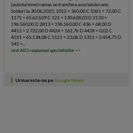
(autoturisme) ramas se transfera asociatului unic.
Solduri la 30.06.2025: 1012 = 360,00 C 1061 = 72,00 C
1171 = 65.623,09 C 121 = 130.628,03 D 2133 =
196.560,00 D 2813 = 196.560,00 C 436 = 68,00 D
4411 = 2.722,00 D 4424 = 162,76 D 4428 = 0,02 C
4551 = 65.134,08 C 5121 = 23,06 D 5311 = 2.454,75 D
542 =...
vezi AICI raspunsul specialistilor
<<
Urmareste-ne pe
Google News