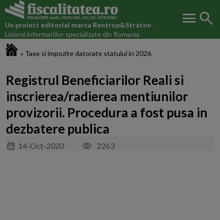
menu
search
Un proiect editorial marca
Rentrop&Straton
-
Liderul informatiilor specializate din Romania
Fiscalitatea.ro
»
Taxe si impozite datorate statului in 2026
Registrul Beneficiarilor Reali si
inscrierea/radierea mentiunilor
provizorii. Procedura a fost pusa in
dezbatere publica
14-Oct-2020
2263