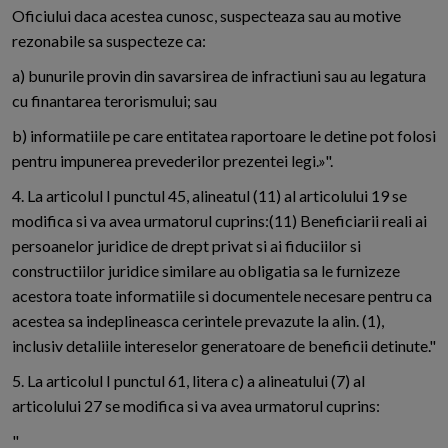
Oficiului daca acestea cunosc, suspecteaza sau au motive
rezonabile sa suspecteze ca:
a) bunurile provin din savarsirea de infractiuni sau au legatura
cu finantarea terorismului; sau
b) informatiile pe care entitatea raportoare le detine pot folosi
pentru impunerea prevederilor prezentei legi.»".
4. La articolul I punctul 45, alineatul (11) al articolului 19 se
modifica si va avea urmatorul cuprins:(11) Beneficiarii reali ai
persoanelor juridice de drept privat si ai fiduciilor si
constructiilor juridice similare au obligatia sa le furnizeze
acestora toate informatiile si documentele necesare pentru ca
acestea sa indeplineasca cerintele prevazute la alin. (1),
inclusiv detaliile intereselor generatoare de beneficii detinute."
5. La articolul I punctul 61, litera c) a alineatului (7) al
articolului 27 se modifica si va avea urmatorul cuprins:
"