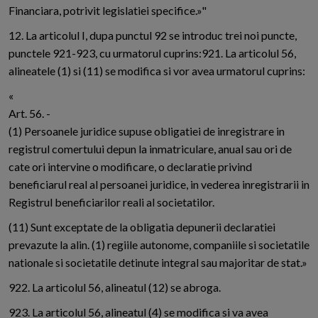
Financiara, potrivit legislatiei specifice.»"
12. La articolul I, dupa punctul 92 se introduc trei noi puncte,
punctele 921-923, cu urmatorul cuprins:921. La articolul 56,
alineatele (1) si (11) se modifica si vor avea urmatorul cuprins:
«
Art. 56. -
(1) Persoanele juridice supuse obligatiei de inregistrare in
registrul comertului depun la inmatriculare, anual sau ori de
cate ori intervine o modificare, o declaratie privind
beneficiarul real al persoanei juridice, in vederea inregistrarii in
Registrul beneficiarilor reali al societatilor.
(11) Sunt exceptate de la obligatia depunerii declaratiei
prevazute la alin. (1) regiile autonome, companiile si societatile
nationale si societatile detinute integral sau majoritar de stat.»
922. La articolul 56, alineatul (12) se abroga.
923. La articolul 56, alineatul (4) se modifica si va avea