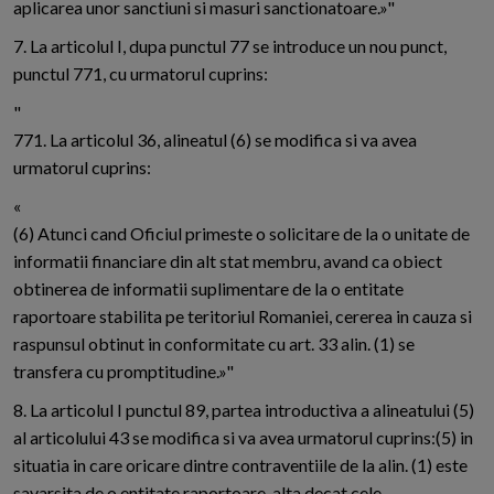
aplicarea unor sanctiuni si masuri sanctionatoare.»"
7. La articolul I, dupa punctul 77 se introduce un nou punct,
punctul 771, cu urmatorul cuprins:
"
771. La articolul 36, alineatul (6) se modifica si va avea
urmatorul cuprins:
«
(6) Atunci cand Oficiul primeste o solicitare de la o unitate de
informatii financiare din alt stat membru, avand ca obiect
obtinerea de informatii suplimentare de la o entitate
raportoare stabilita pe teritoriul Romaniei, cererea in cauza si
raspunsul obtinut in conformitate cu art. 33 alin. (1) se
transfera cu promptitudine.»"
8. La articolul I punctul 89, partea introductiva a alineatului (5)
al articolului 43 se modifica si va avea urmatorul cuprins:(5) in
situatia in care oricare dintre contraventiile de la alin. (1) este
savarsita de o entitate raportoare, alta decat cele