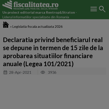
menu
search
Un proiect editorial marca
Rentrop&Straton
-
Liderul informatiilor specializate din Romania
Fiscalitatea.ro
»
Legislatia fiscala actualizata 2026
Declaratia privind beneficiarul real
se depune in termen de 15 zile de la
aprobarea situatiilor financiare
anuale (Legea 101/2021)
28-Apr-2021
3936