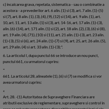
c) incalcarea grava, repetata, sistematica - sau o combinatie a
acestora - a prevederilor art. 6 alin. (1) si (3), art. 7 alin. (1)-(5)
si (7), art. 8 alin. (1), (3), (4), (9), (12) si (14), art. 9 alin. (1), art.
10, art. 11, art. 13 alin. (1) si (3), art. 14-16, art. 17 alin. (1)-(3),
alin. (6)-(14), art. 171 alin. (1) si (2), art. 18 alin. (2), (3), (6) si (8),
art. 19 alin. (4), (71), (10) si (11), art. 21 alin. (1)-(3), art. 23 alin.
(1)-(3), (5) si (6), art. 24 alin. (1)-(7) si (9), art. 25, art. 26 alin. (5),
art. 29 alin. (4) si art. 33 alin. (1)-(3);".
6. La articolul I, dupa punctul 66 se introduce un nou punct,
punctul 661, cu urmatorul cuprins:
"
661. La articolul 28, alineatele (1), (6) si (7) se modifica si vor
avea urmatorul cuprins:
«
Art. 28. -(1) Autoritatea de Supraveghere Financiara are
atributii exclusive de reglementare, supraveghere si control in
ceea ce priveste respectarea dispozitiilor prezentei legi si ale