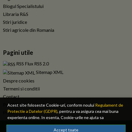
Blogul Specialistului
Libraria R&S
Stiri juridice
Stiri agricole din Romania
Pagini utile
RSS Flux RSS 2.0
Sitemap XML
Despre cookies
Termeni si conditii
Contact
Publicitate
Acest site foloseste Cookie-uri, conform noului
Regulament de
Protectie a Datelor (GDPR)
, pentru a va asigura cea mai buna
Privacy policy RO
experienta online. In esenta, Cookie-urile ne ajuta sa
imbunatatim continutul de pe site, oferindu-va dvs., cititorul, o
© 2026 Fiscalitatea.ro. Toate drepturile rezervate.
experienta online personalizata si mult mai rapida. Ele sunt
Accept toate