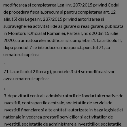
modificarea si completarea Legii nr. 207/2015 privind Codul
de procedura fiscala, precum si pentru completarea art. 12
alin. (5) din Legea nr. 237/2015 privind autorizarea si
supravegherea activitatii de asigurare si reasigurare, publicata
in Monitorul Oficial al Romaniei, Partea I, nr. 620 din 15 iulie
2020, cu urmatoarele modificari si completari:1. La articolul I,
dupa punctul 7 se introduce un nou punct, punctul 71, cu
urmatorul cuprins:
"
71. La articolul 2 litera g), punctele 3 si 4 se modifica si vor
avea urmatorul cuprins:
«
3. depozitarii centrali, administratorii de fonduri alternative de
investitii, contrapartile centrale, societatile de servicii de
investitii financiare si alte entitati autorizate in baza legislatiei
nationale in vederea prestarii serviciilor si activitatilor de
investitii, societatile de administrare a investitiilor, societatile