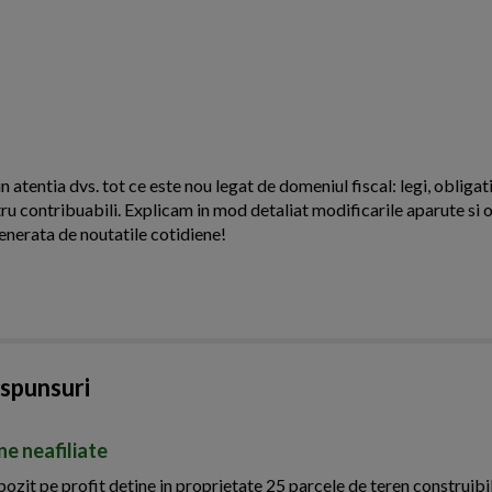
n atentia dvs. tot ce este nou legat de domeniul fiscal: legi, obligati
ntru contribuabili. Explicam in mod detaliat modificarile aparute si o
enerata de noutatile cotidiene!
aspunsuri
ne neafiliate
zit pe profit detine in proprietate 25 parcele de teren construibil