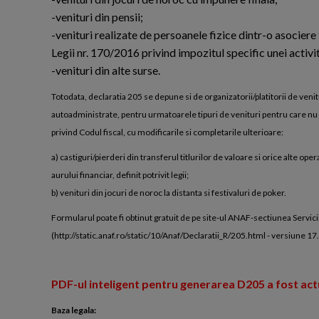
-venituri din pensii;
-venituri realizate de persoanele fizice dintr-o asociere 
Legii nr. 170/2016 privind impozitul specific unei activit
-venituri din alte surse.
Totodata, declaratia 205 se depune si de organizatorii/platitorii de venitu
autoadministrate, pentru urmatoarele tipuri de venituri pentru care nu au ob
privind Codul fiscal, cu modificarile si completarile ulterioare:
a) castiguri/pierderi din transferul titlurilor de valoare si orice alte o
aurului financiar, definit potrivit legii;
b) venituri din jocuri de noroc la distanta si festivaluri de poker.
Formularul poate fi obtinut gratuit de pe site-ul ANAF-sectiunea Servicii 
(http://static.anaf.ro/static/10/Anaf/Declaratii_R/205.html - versiune 1
PDF-ul inteligent pentru generarea D205 a fost actu
Baza legala: