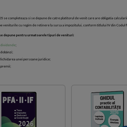
5 se completeaza si se depune de catre platitorul de venit care are obligatia calcularii, r
e veniturile cu regim de retinere la sursa a impozitului, conform titlului IV din Codul f
se depune pentru urmatoarele tipuri de venituri:
n
dividende
;
n dobânzi;
n lichidarea unei persoane juridice;
 premii;