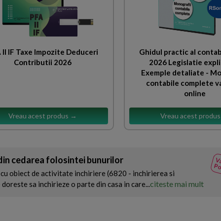
 II IF Taxe Impozite Deduceri
Ghidul practic al contabi
Contributii 2026
2026 Legislatie expli
Exemple detaliate - Mo
contabile complete v
online
Vreau acest produs →
Vreau acest produ
 din cedarea folosintei bunurilor
Va
Po
cu obiect de activitate inchiriere (6820 - inchirierea si
citeste mai mult
doreste sa inchirieze o parte din casa in care...