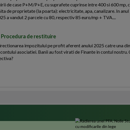
ruirii de case P+M/P+E, cu suprafete cuprinse intre 400 si 600 mp, c
mita de proprietate (la poarta): electricitate, apa, canalizare. In anu
025 a vandut 2 parcele cu 80, respectiv 85 euro/mp + TVA....
 Procedura de restituire
rectionarea impozitului pe profit aferent anului 2025 catre una di
 contului asociatiei. Banii au fost virati de Finante in contul nostru
ectiva?