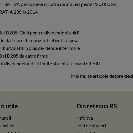
uri de TVA persoanele cu cifra de afaceri peste 220.000 lei
ATIA 205
in 2014
iei D205: Ghid pentru dividende si chirii
 declari corect impozitul retinut la sursa
ibuit/platit in plus dividende interimare
 si D205 de catre firme
l dividendelor distribuite si achitate in ani diferiti
Mai multe articole despre
dec
ri utile
Din reteaua RS
uncii
Info tva
ensiilor
Idei de afaceri