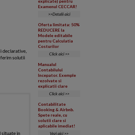
explicate) pentru
Examenul CECCAR!
>>Detalii aici
Oferta limitata: 50%
REDUCERE la
Modele editabile
pentru Calculatia
Costurilor
i declarative,
Click aici >>
ferim solutii
Manualul
Contabilului
Incepator. Exemple
rezolvate si
explicatii clare
Click aici >>
Contabilitate
Booking & Airbnb.
Spete reale, cu
solutii clare si
aplicabile imediat!
 situate in
Vezi aici >>