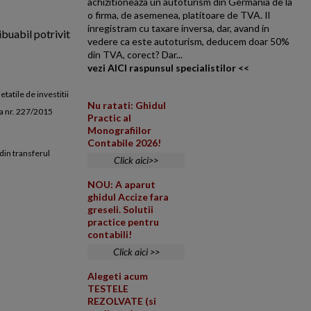
achizitioneaza un autoturism din Germania de la
o firma, de asemenea, platitoare de TVA. Il
inregistram cu taxare inversa, dar, avand in
ibuabil potrivit
vedere ca este autoturism, deducem doar 50%
din TVA, corect? Dar...
vezi AICI raspunsul specialistilor <<
tatile de investitii
Nu ratati: Ghidul
gea nr. 227/2015
Practic al
Monografiilor
Contabile 2026!
 din transferul
Click aici>>
NOU: A aparut
ghidul Accize fara
greseli. Solutii
practice pentru
contabili!
Click aici >>
Alegeti acum
TESTELE
REZOLVATE (si