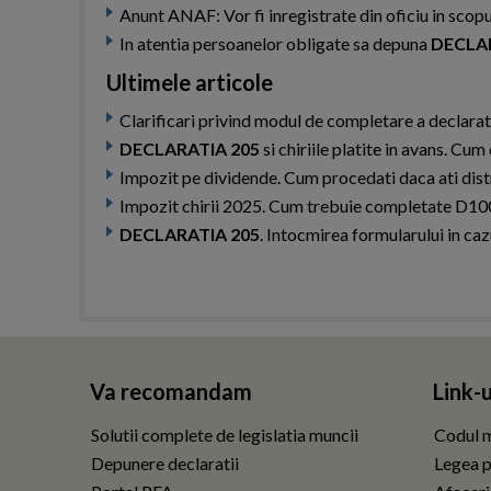
Anunt ANAF: Vor fi inregistrate din oficiu in scop
In atentia persoanelor obligate sa depuna
DECLAR
Ultimele articole
Clarificari privind modul de completare a declarat
DECLARATIA 205
si chiriile platite in avans. Cum
Impozit pe dividende. Cum procedati daca ati distr
Impozit chirii 2025. Cum trebuie completate D100
DECLARATIA 205
. Intocmirea formularului in cazu
Va recomandam
Link-u
Solutii complete de legislatia muncii
Codul m
Depunere declaratii
Legea p