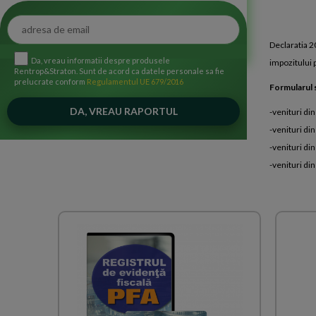
Declaratia 20
Da, vreau informatii despre produsele
impozitului p
Rentrop&Straton. Sunt de acord ca datele personale sa fie
prelucrate conform
Regulamentul UE 679/2016
Formularul 
-venituri di
-venituri di
-venituri di
-venituri din