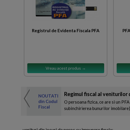
Registrul de Evidenta Fiscala PFA
PFA
Vreau acest produs →
Regimul fiscal al veniturilor
 de expertul
NOUTATI
odul Fiscal
din Codul
O persoana fizica, ce are si un PFA 
Fiscal
subinchirierea bunurilor imobilare) 
-venituri din jocuri de noroc cu impunere finala;