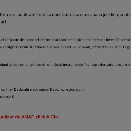
fara personalitate juridica constituita cu o persoana juridica, contr
ati.
ri din jocuri de noroc ori intermediarii/societatile de administrare a investitiilor/socie
ligatia calcularii, retinerii si virarii impozitului pe venit, potrivit titlului IV din Le
peratiuni cu instrumente financiare, inclusiv instrumente financiare derivate, precum si
on line - Declaratii electronice - Descarcare declaratii .
7.02.2021).
alizat de ANAF, click AICI««