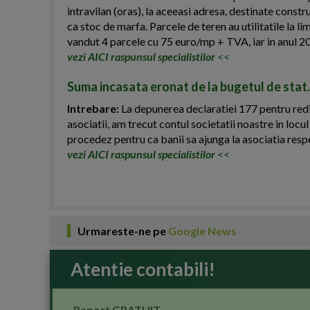
intravilan (oras), la aceeasi adresa, destinate const
ca stoc de marfa. Parcele de teren au utilitatile la li
vandut 4 parcele cu 75 euro/mp + TVA, iar in anul 2
vezi AICI raspunsul specialistilor
<<
Suma incasata eronat de la bugetul de stat.
Intrebare:
La depunerea declaratiei 177 pentru redi
asociatii, am trecut contul societatii noastre in locul
procedez pentru ca banii sa ajunga la asociatia resp
vezi AICI raspunsul specialistilor
<<
Urmareste-ne pe
Google News
Atentie contabili!
Raport GRATUIT