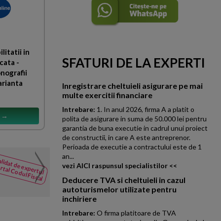
litatii in
SFATURI DE LA EXPERTI
cata -
nografii
arianta
Inregistrare cheltuieli asigurare pe mai
multe exercitii financiare
Intrebare:
1. In anul 2026, firma A a platit o
s →
polita de asigurare in suma de 50.000 lei pentru
garantia de buna executie in cadrul unui proiect
de constructii, in care A este antreprenor.
Perioada de executie a contractului este de 1
an...
Achizitie bunuri pentru 
lidat de expertul
NOUTATI
vezi AICI raspunsul specialistilor <<
rtal Codul Fiscal
din Codul
Societatea ALFA achizitioneaz
Deducere TVA si cheltuieli in cazul
Fiscal
litoral in vederea revanzarii si 
autoturismelor utilizate pentru
inchiriere
Intrebare:
O firma platitoare de TVA