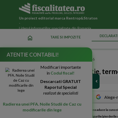
Un proiect editorial marca
Rentrop&Straton
-
Liderul informatiilor specializate din Romania
DECLARATI
home
TAXE SI IMPOZITE
ATENTIE CONTABILI!
Fiscalitatea.ro
»
Declaratii fiscale ANAF actualizate 2026
Modificari importante
Reminder ANAF! 1 martie, terme
in
Codul fiscal!
01-Mar-2021
Descarcati GRATUIT
3779
Raportul Special
realizat de specialisti
Alege-n
Radierea unei PFA. Noile Studii de Caz cu
modificarile din lege
A
dministratia Judeteana a Finantelor Publice Vrancea aduce la cunos
informativa privind impozitul retinut la sursa si câstigurile/pierderile d