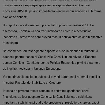
monitorizeze indeaproape aplicarea corespunzatoare a Directivei
Consiliului 48/2003 privind impozitarea veniturilor din economii sub forma
platilor de dobanzi.
Un raport in acest sens va fi prezentat in primul semestru 2011. De
asemenea, Comisia va analiza functionarea corecta a acordurilor
incheiate cu state terte care prevad masuri echivalente celor din directiva
mentionata.
De asemenea, au fost agreate aspectele puse in discutie referitoare la
pachetul pentru Irlanda si Concluziile Consiliului cu privire la Raportul
comun Comisie - Comitetul pentru Politica Economica privind sistemele
de ingrijire medicala in Uniunea Europeana.
Vor continua discutiile pe subiectul privind tratamentul reformei pensiilor
in cadrul Pactului de Stabilitate si Crestere.
In ceea ce priveste taxele bancare in contextul gestionarii crizei
financiare, au fost adoptate Concluziile Consiliului care subliniaza
importanta stabilirii unui cadru de prevenire si rezolutie a crizelor, bazat