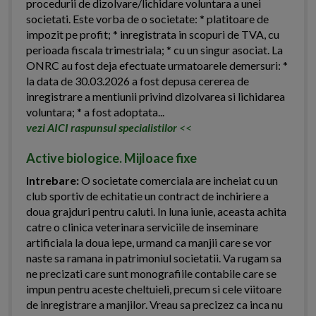
procedurii de dizolvare/lichidare voluntara a unei
societati. Este vorba de o societate: * platitoare de
impozit pe profit; * inregistrata in scopuri de TVA, cu
perioada fiscala trimestriala; * cu un singur asociat. La
ONRC au fost deja efectuate urmatoarele demersuri: *
la data de 30.03.2026 a fost depusa cererea de
inregistrare a mentiunii privind dizolvarea si lichidarea
voluntara; * a fost adoptata...
vezi AICI raspunsul specialistilor
<<
Active biologice. Mijloace fixe
Intrebare:
O societate comerciala are incheiat cu un
club sportiv de echitatie un contract de inchiriere a
doua grajduri pentru caluti. In luna iunie, aceasta achita
catre o clinica veterinara serviciile de inseminare
artificiala la doua iepe, urmand ca manjii care se vor
naste sa ramana in patrimoniul societatii. Va rugam sa
ne precizati care sunt monografiile contabile care se
impun pentru aceste cheltuieli, precum si cele viitoare
de inregistrare a manjilor. Vreau sa precizez ca inca nu