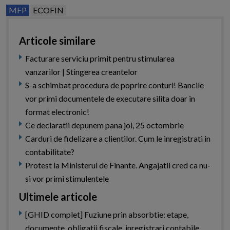
MFP
ECOFIN
Articole similare
Facturare serviciu primit pentru stimularea
vanzarilor | Stingerea creantelor
S-a schimbat procedura de poprire conturi! Bancile
vor primi documentele de executare silita doar in
format electronic!
Ce declaratii depunem pana joi, 25 octombrie
Carduri de fidelizare a clientilor. Cum le inregistrati in
contabilitate?
Protest la Ministerul de Finante. Angajatii cred ca nu-
si vor primi stimulentele
Ultimele articole
[GHID complet] Fuziune prin absorbtie: etape,
documente, obligatii fiscale, inregistrari contabile