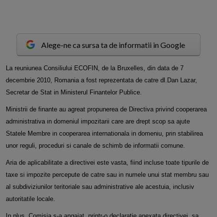
Alege-ne ca sursa ta de informatii in Google
L
a reuniunea Consiliului ECOFIN, de la Bruxelles, din data de 7
decembrie 2010, Romania a fost reprezentata de catre dl.Dan Lazar,
Secretar de Stat in Ministerul Finantelor Publice.
Ministrii de finante au agreat propunerea de Directiva privind cooperarea
administrativa in domeniul impozitarii care are drept scop sa ajute
Statele Membre in cooperarea internationala in domeniu, prin stabilirea
unor reguli, proceduri si canale de schimb de informatii comune.
Aria de aplicabilitate a directivei este vasta, fiind incluse toate tipurile de
taxe si impozite percepute de catre sau in numele unui stat membru sau
al subdiviziunilor teritoriale sau administrative ale acestuia, inclusiv
autoritatile locale.
In plus, Comisia s-a angajat, printr-o declaratie anexata directivei, sa