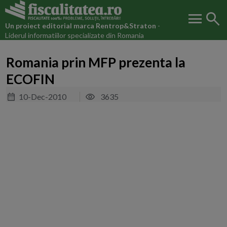
menu
search
Un proiect editorial marca
Rentrop&Straton
-
Liderul informatiilor specializate din Romania
Romania prin MFP prezenta la
ECOFIN
10-Dec-2010
3635