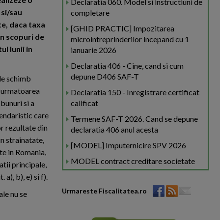
Declaratia 060. Model si instructiuni de
 si/sau
completare
ate, daca taxa
[GHID PRACTIC] Impozitarea
 in scopuri de
microintreprinderilor incepand cu 1
l lunii in
ianuarie 2026
Declaratia 406 - Cine, cand si cum
depune D406 SAF-T
 de schimb
a urmatoarea
Declaratia 150 - Inregistrare certificat
 bunuri si a
calificat
lendaristic care
Termene SAF-T 2026. Cand se depune
or rezultate din
declaratia 406 anul acesta
in strainatate,
[MODEL] Imputernicire SPV 2026
ate in Romania,
MODEL contract creditare societate
tii principale,
a), b), e) si f).
Urmareste Fiscalitatea.ro
ale nu se