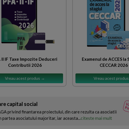
 II IF Taxe Impozite Deduceri
Examenul de ACCES la
Contributii 2026
CECCAR 2026
Vreau acest produs →
Vreau acest produ
re capital social
Va
Po
AGA privind finantarea proiectului, din care rezulta ca asociatii
citeste mai mult
 partea asociatului majoritar, iar aceasta...