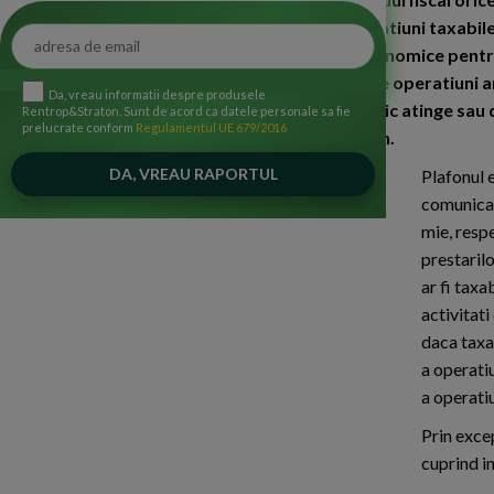
activitate economica ce implica operatiuni taxabil
operatiuni rezultate din activitati economice pentru 
ar fi deductibila, in cazul in care aceste operatiuni 
Da, vreau informatii despre produsele
TVA daca in cursul unui an calendaristic atinge sau d
Rentrop&Straton. Sunt de acord ca datele personale sa fie
prelucrate conform
Regulamentul UE 679/2016
care a atins sau a depasit acest plafon.
Plafonul e
comunicat
mie, respe
prestarilo
ar fi taxa
activitati
daca taxa 
a operatiu
a operatiu
Prin excep
cuprind in