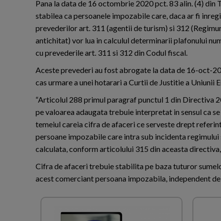
Pana la data de 16 octombrie 2020 pct. 83 alin. (4) din 
stabilea ca persoanele impozabile care, daca ar fi inre
prevederilor art. 311 (agentii de turism) si 312 (Regimu
antichitat) vor lua in calculul determinarii plafonului
cu prevederile art. 311 si 312 din Codul fiscal.
Aceste prevederi au fost abrogate la data de 16-oct-2020
cas urmare a unei hotarari a Curtii de Justitie a Uniuni
“Articolul 288 primul paragraf punctul 1 din Directiva 
pe valoarea adaugata trebuie interpretat in sensul ca se
temeiul careia cifra de afaceri ce serveste drept referint
persoane impozabile care intra sub incidenta regimului
calculata, conform articolului 315 din aceasta directiva
Cifra de afaceri trebuie stabilita pe baza tuturor sumel
acest comerciant persoana impozabila, independent de mo