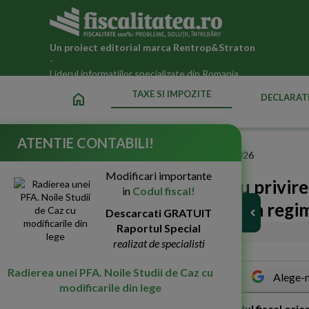
Un proiect editorial marca
Rentrop&Straton
-
Liderul informatiilor specializate din Romania
TAXE SI IMPOZITE
home
DECLARATI
ATENTIE CONTABILI!
Fiscalitatea.ro
»
Taxe si impozite datorate statului in 2026
Modificari importante
Schimbari importante cu privire 
in
Codul fiscal!
persoanelor care aplica un regim
Descarcati GRATUIT
Raportul Special
24-Nov-2020
4647
realizat de specialisti
Radierea unei PFA. Noile Studii de Caz cu
Alege-n
modificarile din lege
C
onform art. 316 alin. (1) lit. b) din Codul fiscal 