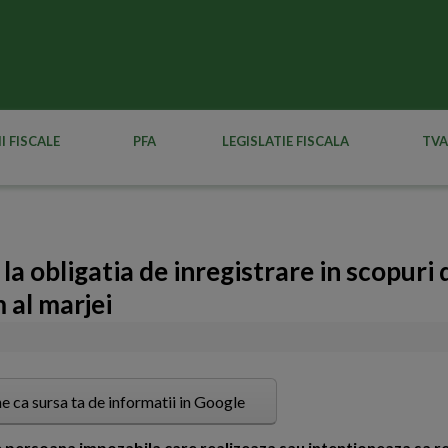
I FISCALE
PFA
LEGISLATIE FISCALA
TVA
la obligatia de inregistrare in scopuri
 al marjei
e ca sursa ta de informatii in Google
orice persoana impozabila care realizeaza sau intentioneaza sa r