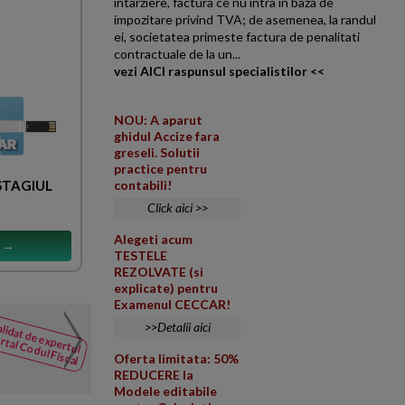
intarziere, factura ce nu intra in baza de
impozitare privind TVA; de asemenea, la randul
ei, societatea primeste factura de penalitati
contractuale de la un...
vezi AICI raspunsul specialistilor <<
NOU: A aparut
ghidul Accize fara
greseli. Solutii
practice pentru
 STAGIUL
contabili!
Click aici >>
Alegeti acum
s →
TESTELE
REZOLVATE (si
explicate) pentru
Examenul CECCAR!
Cesiune parti sociale. A
>>Detalii aici
lidat de expertul
NOUTATI
rtal Codul Fiscal
din Codul
Firma in Suedia cu actionar su
Oferta limitata: 50%
Fiscal
faca urmatoarele miscari econom
REDUCERE la
Modele editabile