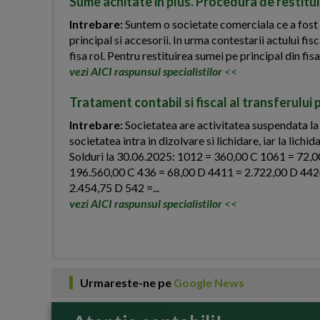
Sume achitate in plus. Procedura de restitu
Intrebare:
Suntem o societate comerciala ce a fost s
principal si accesorii. In urma contestarii actului fisc
fisa rol. Pentru restituirea sumei pe principal din fi
vezi AICI raspunsul specialistilor
<<
Tratament contabil si fiscal al transferului 
Intrebare:
Societatea are activitatea suspendata la
societatea intra in dizolvare si lichidare, iar la lich
Solduri la 30.06.2025: 1012 = 360,00 C 1061 = 72,
196.560,00 C 436 = 68,00 D 4411 = 2.722,00 D 442
2.454,75 D 542 =...
vezi AICI raspunsul specialistilor
<<
Urmareste-ne pe
Google News