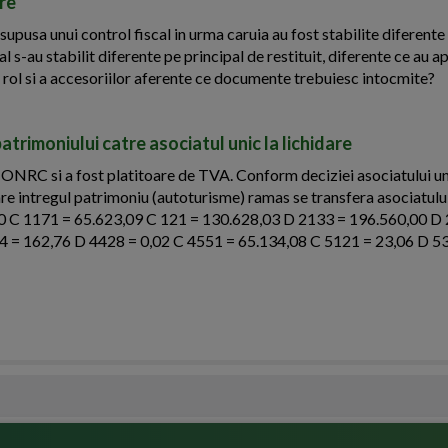
ire
upusa unui control fiscal in urma caruia au fost stabilite diferente
al s-au stabilit diferente pe principal de restituit, diferente ce au ap
sa rol si a accesoriilor aferente ce documente trebuiesc intocmite?
patrimoniului catre asociatul unic la lichidare
 ONRC si a fost platitoare de TVA. Conform deciziei asociatului un
idare intregul patrimoniu (autoturisme) ramas se transfera asociatului
00 C 1171 = 65.623,09 C 121 = 130.628,03 D 2133 = 196.560,00 D
4 = 162,76 D 4428 = 0,02 C 4551 = 65.134,08 C 5121 = 23,06 D 5