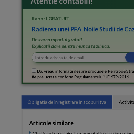
Atentie contabili!
Raport GRATUIT
Radierea unei PFA. Noile Studii de Caz
Descarca raportul gratuit
Explicatii clare pentru munca ta zilnica.
Da, vreau informatii despre produsele Rentrop&Stra
fie prelucrate conform
Regulamentului UE 679/2016
Obligatia de inregistrare in scopuri tva
Activi
Articole similare
Clarificari cu privire la momentul in care intervin