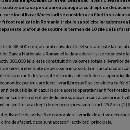
e, scutite de taxa pe valoarea adaugata cu drept de deducere
care locul livrarii/prestarii se considera ca fiind in strainat
ar fi fost realizate in Romania trebuie sa solicite inregistrarea
epaseste plafonul de scutire in termen de 10 zile de la sfarsitu
ste de 88.500 euro, al carui echivalent in lei se stabileste la cursul
 de Banca Nationala a Romaniei la data aderarii si se rotunjeste l
ctiv 300.000 lei si este constituit din valoarea totala a livrarilor de
r de servicii efectuate de persoana impozabila in cursul unui an ca
bile daca nu ar fi desfasurate de o mica intreprindere, a operatiunil
 economice pentru care locul livrarii/prestarii se considera ca fiind 
ar fi deductibila, in cazul in care aceste operatiuni ar fi fost realiz
nilor scutite cu drept de deducere si, daca nu sunt accesorii activita
nilor scutite fara drept de deducere prevazute la art. 292 alin. (2) lit. 
tie, livrarile de active fixe corporale si livrarile de active necorpor
 cifra de afaceri, daca sunt accesorii activitatii principale.