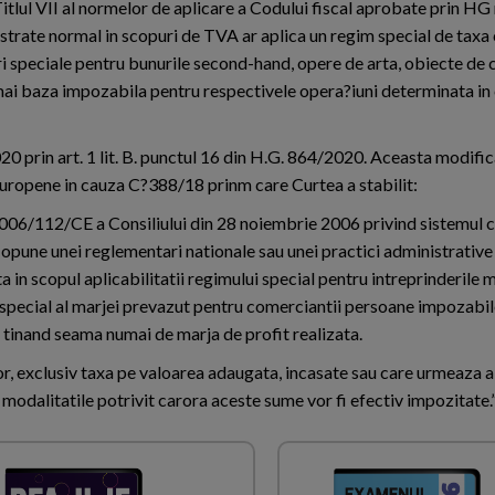
Titlul VII al normelor de aplicare a Codului fiscal aprobate prin HG
gistrate normal in scopuri de TVA ar aplica un regim special de tax
ri speciale pentru bunurile second-hand, opere de arta, obiecte de c
 numai baza impozabila pentru respectivele opera?iuni determinata i
 prin art. 1 lit. B. punctul 16 din H.G. 864/2020. Aceasta modific
i Europene in cauza C?388/18 prinm care Curtea a stabilit:
2006/112/CE a Consiliului din 28 noiembrie 2006 privind sistemul 
 opune unei reglementari nationale sau unei practici administrative 
a in scopul aplicabilitatii regimului special pentru intreprinderile m
 special al marjei prevazut pentru comerciantii persoane impozabil
, tinand seama numai de marja de profit realizata.
or, exclusiv taxa pe valoarea adaugata, incasate sau care urmeaza a 
dalitatile potrivit carora aceste sume vor fi efectiv impozitate.