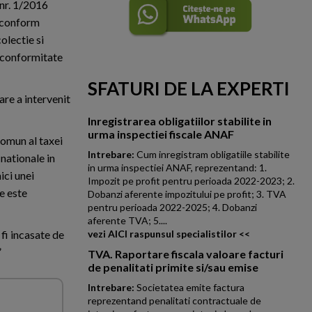
 nr. 1/2016
a conform
olectie si
n conformitate
SFATURI DE LA EXPERTI
are a intervenit
Inregistrarea obligatiilor stabilite in
urma inspectiei fiscale ANAF
comun al taxei
Intrebare:
Cum inregistram obligatiile stabilite
nationale in
in urma inspectiei ANAF, reprezentand: 1.
ici unei
Impozit pe profit pentru perioada 2022-2023; 2.
e este
Dobanzi aferente impozitului pe profit; 3. TVA
pentru perioada 2022-2025; 4. Dobanzi
aferente TVA; 5....
fi incasate de
vezi AICI raspunsul specialistilor <<
”
TVA. Raportare fiscala valoare facturi
de penalitati primite si/sau emise
Intrebare:
Societatea emite factura
reprezentand penalitati contractuale de