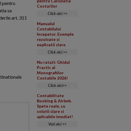
pentru Calculatia
l pentru
Costurilor
atia sa
Click aici >>
erile art. 311
Manualul
Contabilului
Incepator. Exemple
rezolvate si
explicatii clare
Click aici >>
Nu ratati: Ghidul
Practic al
Monografiilor
ltinationale
Contabile 2026!
Click aici>>
Contabilitate
Booking & Airbnb.
Spete reale, cu
solutii clare si
aplicabile imediat!
Vezi aici >>