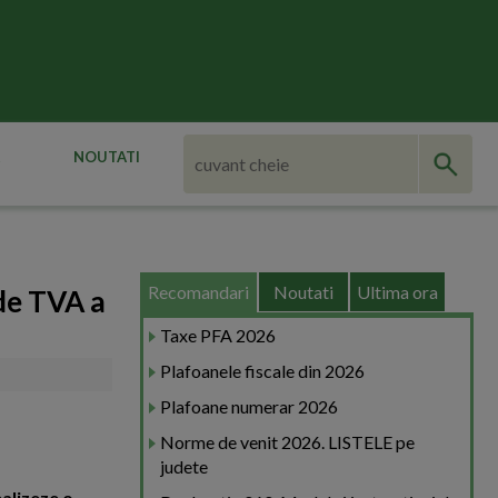
NOUTATI
Recomandari
Noutati
Ultima ora
 de TVA a
Taxe PFA 2026
Plafoanele fiscale din 2026
Plafoane numerar 2026
Norme de venit 2026. LISTELE pe
judete
ealizeze o