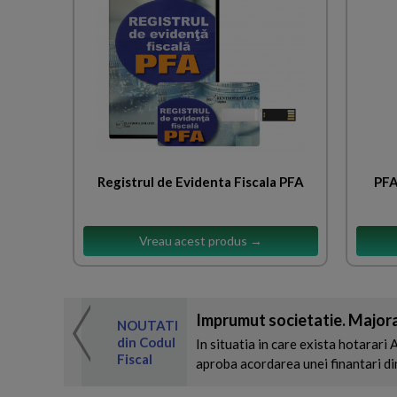
Registrul de Evidenta Fiscala PFA
PFA
Vreau acest produs →
Imprumut societatie. Majora
 de expertul
NOUTATI
odul Fiscal
din Codul
In situatia in care exista hotarari 
Fiscal
aproba acordarea unei finantari din