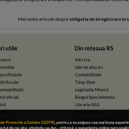
Mai multe articole despre
obligatia de inregistrare in 
ri utile
Din reteaua RS
uncii
Info tva
ensiilor
Idei de afaceri
 profitabile
Contabilitate
ii fiscale
Timp liber
ontabilitatii
Legislatia Muncii
ul oficial
Blogul Specialistului
vil
Libraria R&S
enal
Stiri juridice
tie TVA
Stiri agricole din Romania
de Protectie a Datelor (GDPR)
, pentru a va asigura cea mai buna experi
tul de pe site, oferindu-va dvs., cititorul, o experienta online personaliz