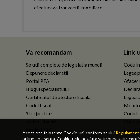
efectueaza tranzactii imobiliare
Va recomandam
Link-u
Solutii complete de legislatia muncii
Codul m
Depunere declaratii
Legea p
Portal PFA
Afaceri
Blogul specialistului
Declarat
Certificatul de atestare fiscala
Legea c
Codul fiscal
Monitor
Stiri juridice
Codul ci
Idei de afaceri
Codul p
Infoinstitutii
Legisla
Acest site foloseste Cookie-uri, conform noului
Regulament 
online. In esenta, Cookie-urile ne ajuta sa imbunatatim continu