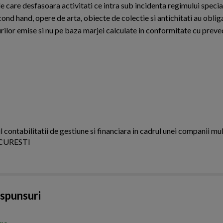
care desfasoara activitati ce intra sub incidenta regimului specia
cond hand, opere de arta, obiecte de colectie si antichitati au oblig
rilor emise si nu pe baza marjei calculate in conformitate cu preved
ul contabilitatii de gestiune si financiara in cadrul unei companii mu
UCURESTI
aspunsuri