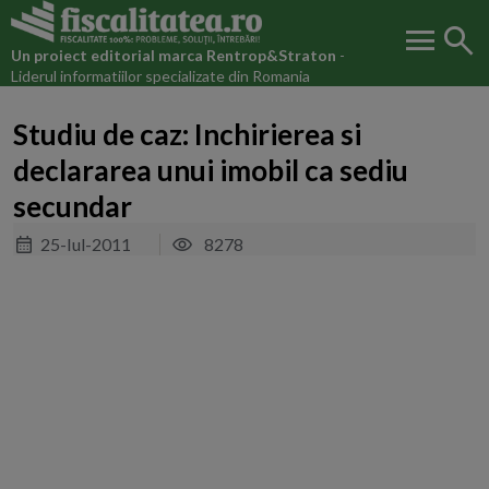
menu
search
Un proiect editorial marca
Rentrop&Straton
-
Liderul informatiilor specializate din Romania
Studiu de caz: Inchirierea si
declararea unui imobil ca sediu
secundar
25-Iul-2011
8278