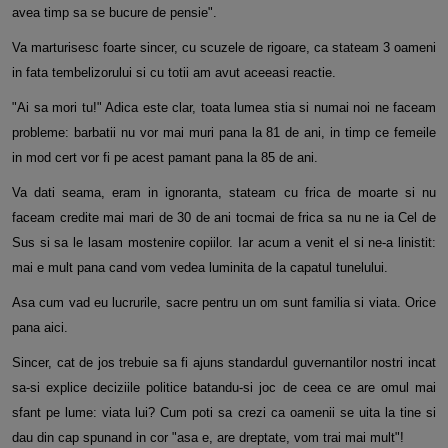
avea timp sa se bucure de pensie".
Va marturisesc foarte sincer, cu scuzele de rigoare, ca stateam 3 oameni
in fata tembelizorului si cu totii am avut aceeasi reactie.
"Ai sa mori tu!" Adica este clar, toata lumea stia si numai noi ne faceam
probleme: barbatii nu vor mai muri pana la 81 de ani, in timp ce femeile
in mod cert vor fi pe acest pamant pana la 85 de ani.
Va dati seama, eram in ignoranta, stateam cu frica de moarte si nu
faceam credite mai mari de 30 de ani tocmai de frica sa nu ne ia Cel de
Sus si sa le lasam mostenire copiilor. Iar acum a venit el si ne-a linistit:
mai e mult pana cand vom vedea luminita de la capatul tunelului.
Asa cum vad eu lucrurile, sacre pentru un om sunt familia si viata. Orice
pana aici.
Sincer, cat de jos trebuie sa fi ajuns standardul guvernantilor nostri incat
sa-si explice deciziile politice batandu-si joc de ceea ce are omul mai
sfant pe lume: viata lui? Cum poti sa crezi ca oamenii se uita la tine si
dau din cap spunand in cor "asa e, are dreptate, vom trai mai mult"!