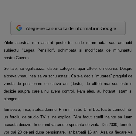
Alege-ne ca sursa ta de informatii in Google
Z
ilele acestea m-a asaltat peste tot unde m-am uitat sau am citit
subiectul "Legea Pensiilor", schimbata si modificata de minunantul
nostru Guvern.
Se taie, se egalizeaza, dispar categorii, apar altele, o nebunie. Despre
altceva vreau insa sa va scriu astazi. Ca s-a decis "mutarea" pragului de
varsta de pensionare cu cativa ani (destui, de altfel) mai sus este o
decizie asupra careia nu avem control. I-am ales, au hotarat, stam si
plangem.
Ieri seara, insa, statea domnul Prim ministru Emil Boc foarte comod intr-
un fotoliu de studio TV si ne explica. "Am facut studii inainte sa luam
aceasta decizie. In curand va creste speranta de viata. Din 2030, femeile
vor trai 20 de ani dupa pensionare, iar barbatii 16 ani. Asa ca fiecare va