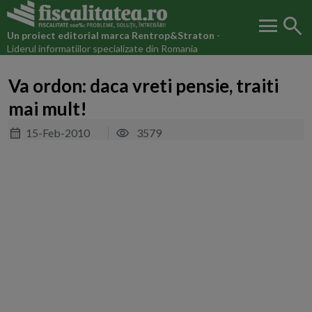
menu
search
Un proiect editorial marca
Rentrop&Straton
-
Liderul informatiilor specializate din Romania
Va ordon: daca vreti pensie, traiti
mai mult!
15-Feb-2010
3579