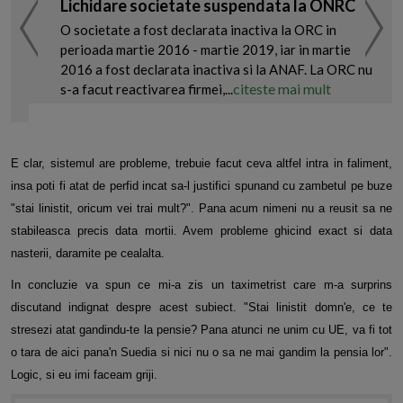
Lichidare societate suspendata la ONRC
O societate a fost declarata inactiva la ORC in
perioada martie 2016 - martie 2019, iar in martie
2016 a fost declarata inactiva si la ANAF. La ORC nu
citeste mai mult
s-a facut reactivarea firmei,...
E clar, sistemul are probleme, trebuie facut ceva altfel intra in faliment,
insa poti fi atat de perfid incat sa-l justifici spunand cu zambetul pe buze
"stai linistit, oricum vei trai mult?". Pana acum nimeni nu a reusit sa ne
stabileasca precis data mortii. Avem probleme ghicind exact si data
nasterii, daramite pe cealalta.
In concluzie va spun ce mi-a zis un taximetrist care m-a surprins
discutand indignat despre acest subiect. "Stai linistit domn'e, ce te
stresezi atat gandindu-te la pensie? Pana atunci ne unim cu UE, va fi tot
o tara de aici pana'n Suedia si nici nu o sa ne mai gandim la pensia lor".
Logic, si eu imi faceam griji.