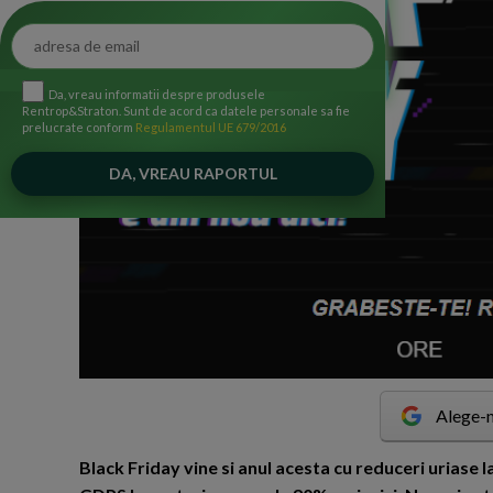
Da, vreau informatii despre produsele
Rentrop&Straton. Sunt de acord ca datele personale sa fie
prelucrate conform
Regulamentul UE 679/2016
Alege-n
B
lack Friday vine si anul acesta cu reduceri uriase l