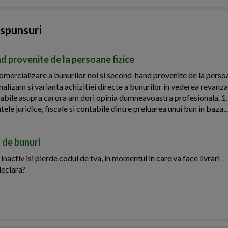
aspunsuri
d provenite de la persoane fizice
ercializare a bunurilor noi si second-hand provenite de la persoa
nalizam si varianta achizitiei directe a bunurilor in vederea revanza
ontabile asupra carora am dori opinia dumneavoastra profesionala. 1
ele juridice, fiscale si contabile dintre preluarea unui bun in baza...
 de bunuri
activ isi pierde codul de tva, in momentul in care va face livrari
declara?