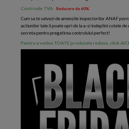
Controale TVA
-
Reducere de 60%
Cum sa te salvezi de amenzile inspectorilor ANAF porniti
actiunilor tale ii poate opri de la a-si indeplini cotele de
secreta pentru pregatirea controlului perfect!
Pentru a vedea TOATE produsele reduse, click AIC