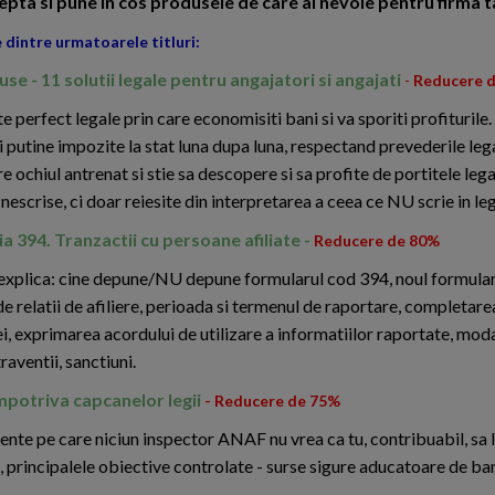
epta si pune in cos produsele de care ai nevoie pentru firma t
 dintre urmatoarele titluri:
se - 11 solutii legale pentru angajatori si angajati
-
Reducere 
e perfect legale prin care economisiti bani si va sporiti profiturile.
i putine impozite la stat luna dupa luna, respectand prevederile lega
e ochiul antrenat si stie sa descopere si sa profite de portitele leg
 nescrise, ci doar reiesite din interpretarea a ceea ce NU scrie in leg
a 394. Tranzactii cu persoane afiliate -
Reducere de 80%
explica: cine depune/NU depune formularul cod 394, noul formular,
e relatii de afiliere, perioada si termenul de raportare, completare
ei, exprimarea acordului de utilizare a informatiilor raportate, mod
aventii, sanctiuni.
impotriva capcanelor legii
- Reducere de 75%
iente pe care niciun inspector ANAF nu vrea ca tu, contribuabil, sa le
e, principalele obiective controlate - surse sigure aducatoare de ban