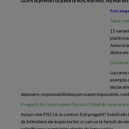
GDPS la preturi cu pana la 80% mai mici. Nu mai ast
Poti alege
Taxe redu
11 variant
platiti ma
Autorul ar
dintre ele
Declarati
Lucrarea 
exemple d
declarati
depunere, responsabilitatea persoanei impozabile, contr
Pregatit de controalele Fiscului? Ghid de aparare 
Astazi vine FISCUL in control. Esti pregatit? Solutii efic
de intimidare ale inspectorilor si cum sa te feresti de el
valorificarea avantajelor oferite de legea scrisa.