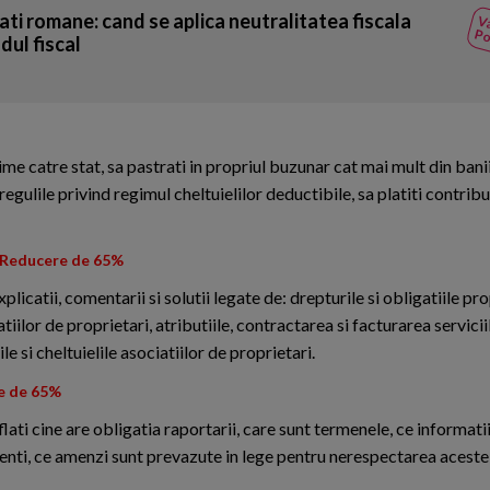
ati romane: cand se aplica neutralitatea fiscala
Va
Po
dul fiscal
nime catre stat, sa pastrati in propriul buzunar cat mai mult din bani
regulile privind regimul cheltuielilor deductibile, sa platiti contribu
Reducere de 65%
icatii, comentarii si solutii legate de: drepturile si obligatiile pro
iilor de proprietari, atributiile, contractarea si facturarea serviciil
e si cheltuielile asociatiilor de proprietari.
e de 65%
ti cine are obligatia raportarii, care sunt termenele, ce informatii
 atenti, ce amenzi sunt prevazute in lege pentru nerespectarea aceste