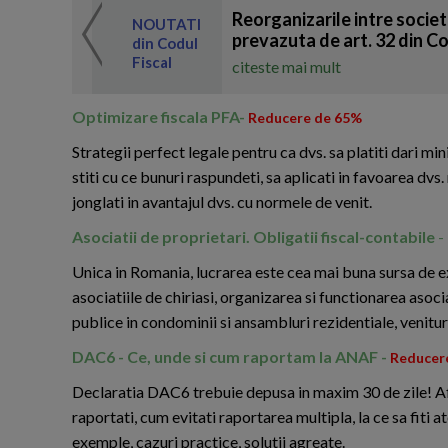
Reorganizarile intre societ
 de expertul
NOUTATI
odul Fiscal
prevazuta de art. 32 din Co
din Codul
Fiscal
citeste mai mult
Optimizare fiscala PFA-
Reducere de 65%
Strategii perfect legale pentru ca dvs. sa platiti dari mi
stiti cu ce bunuri raspundeti, sa aplicati in favoarea dvs. 
jonglati in avantajul dvs. cu normele de venit.
Asociatii de proprietari. Obligatii fiscal-contabile
-
Unica in Romania, lucrarea este cea mai buna sursa de expl
asociatiile de chiriasi, organizarea si functionarea asociat
publice in condominii si ansambluri rezidentiale, venituril
DAC6 - Ce, unde si cum raportam la ANAF -
Reducer
Declaratia DAC6 trebuie depusa in maxim 30 de zile! Afla
raportati, cum evitati raportarea multipla, la ce sa fiti
exemple, cazuri practice, solutii agreate.