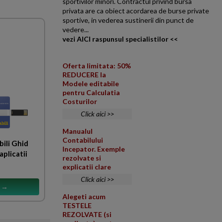
sportivilor minori. Contractul privind bursa
privata are ca obiect acordarea de burse private
sportive, in vederea sustinerii din punct de
vedere...
vezi AICI raspunsul specialistilor <<
Oferta limitata: 50%
REDUCERE la
Modele editabile
pentru Calculatia
Costurilor
Click aici >>
Manualul
Contabilului
ili Ghid
Incepator. Exemple
aplicatii
rezolvate si
explicatii clare
Click aici >>
s →
Alegeti acum
TESTELE
REZOLVATE (si