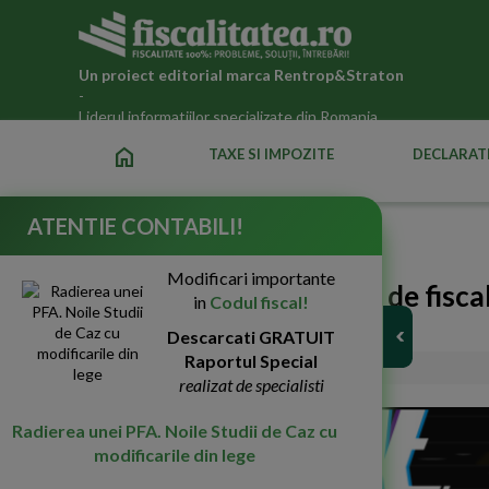
Un proiect editorial marca
Rentrop&Straton
-
Liderul informatiilor specializate din Romania
home
TAXE SI IMPOZITE
DECLARATI
ATENTIE CONTABILI!
Fiscalitatea.ro
»
Noutati fiscale 2026
Modificari importante
Black Friday 2021: carti de fisca
in
Codul fiscal!
peste 80%
Descarcati GRATUIT
Raportul Special
09-Nov-2021
2670
realizat de specialisti
Radierea unei PFA. Noile Studii de Caz cu
modificarile din lege