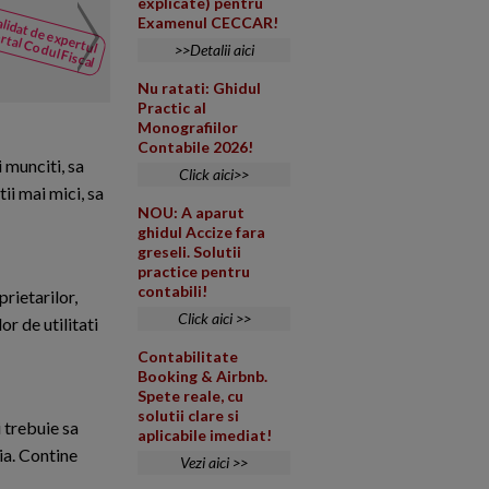
explicate) pentru
Lichidare societate. Sol
lidat de expertul
Examenul CECCAR!
NOUTATI
rtal Codul Fiscal
din Codul
O persoana juridica intentione
>>Detalii aici
Fiscal
de verificare prezinta urmatoa
Nu ratati: Ghidul
Practic al
Monografiilor
Contabile 2026!
i munciti, sa
Click aici>>
tii mai mici, sa
NOU: A aparut
ghidul Accize fara
greseli. Solutii
practice pentru
contabili!
prietarilor,
Click aici >>
or de utilitati
Contabilitate
Booking & Airbnb.
Spete reale, cu
solutii clare si
 trebuie sa
aplicabile imediat!
ia. Contine
Vezi aici >>