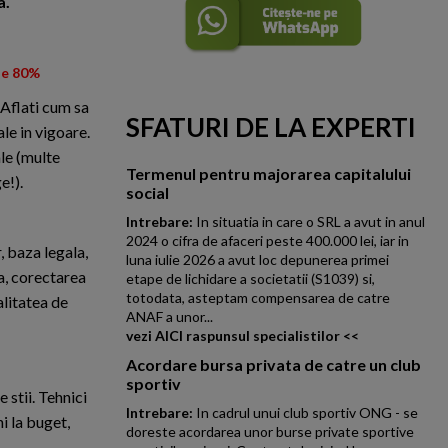
a.
de 80%
 Aflati cum sa
SFATURI DE LA EXPERTI
le in vigoare.
ale (multe
Termenul pentru majorarea capitalului
e!).
social
Intrebare:
In situatia in care o SRL a avut in anul
2024 o cifra de afaceri peste 400.000 lei, iar in
 baza legala,
luna iulie 2026 a avut loc depunerea primei
a, corectarea
etape de lichidare a societatii (S1039) si,
totodata, asteptam compensarea de catre
alitatea de
ANAF a unor...
vezi AICI raspunsul specialistilor <<
Acordare bursa privata de catre un club
sportiv
 stii. Tehnici
Intrebare:
In cadrul unui club sportiv ONG - se
i la buget,
doreste acordarea unor burse private sportive