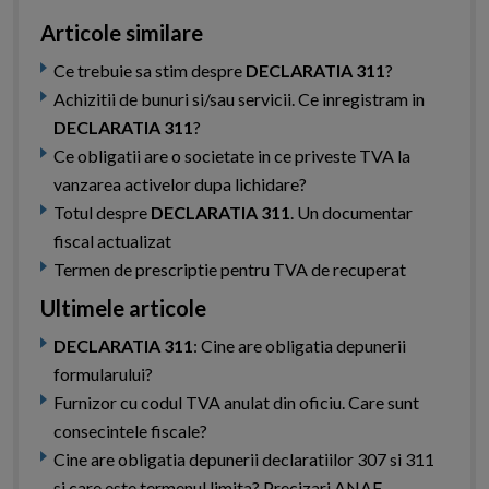
Articole similare
Ce trebuie sa stim despre
DECLARATIA 311
?
Achizitii de bunuri si/sau servicii. Ce inregistram in
DECLARATIA 311
?
Ce obligatii are o societate in ce priveste TVA la
vanzarea activelor dupa lichidare?
Totul despre
DECLARATIA 311
. Un documentar
fiscal actualizat
Termen de prescriptie pentru TVA de recuperat
Ultimele articole
DECLARATIA 311
: Cine are obligatia depunerii
formularului?
Furnizor cu codul TVA anulat din oficiu. Care sunt
consecintele fiscale?
Cine are obligatia depunerii declaratiilor 307 si 311
si care este termenul limita? Precizari ANAF