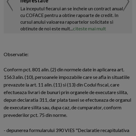
neprestate
La inceputul fiecarui an se incheie un contract anual
cu COFACE pentru a obtine rapoarte de credit. In
cursul anului valoarea rapoartelor solicitate si
citeste mai mult
obtinute de noi este mult...
Observatie:
Conform pct. 801 alin. (2) din normele date in aplicarea art.
1563 alin. (10), persoanele impozabile care se afla in situatiile
prevazute la art. 11 alin. (11) si (13) din Codul fiscal, care
efectueaza livrari de bunuri prin organele de executare silita,
depun declaratia 311, dar plata taxei se efectueaza de organul
de executare silita sau, dupa caz, de cumparator, conform
prevederilor pct. 75 din norme.
- depunerea formularului 390 VIES "Declaratie recapitulativa