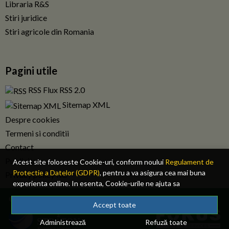
Libraria R&S
Stiri juridice
Stiri agricole din Romania
Pagini utile
RSS Flux RSS 2.0
Sitemap XML
Despre cookies
Termeni si conditii
Contact
Publicitate
Acest site foloseste Cookie-uri, conform noului
Regulament de
Protectie a Datelor (GDPR)
, pentru a va asigura cea mai buna
Privacy policy RO
experienta online. In esenta, Cookie-urile ne ajuta sa
imbunatatim continutul de pe site, oferindu-va dvs., cititorul, o
© 2026 Fiscalitatea.ro. Toate drepturile rezervate.
experienta online personalizata si mult mai rapida. Ele sunt
Accept toate
folosite doar de site-ul nostru si partenerii nostri de incredere.
Administrează
Refuză toate
Click
AICI
pentru detalii despre politica de Cookie-uri.