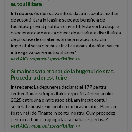
autoutilitara
Intrebare:
As dori sa va intreb daca in cazul achizitiei
de autoutilitara in leasing se poate beneficia de
facilitate privind profitul reinvestit. Este vorba despre
o societate care are ca obiect de activitate distribuirea
de produse de curatenie. Si daca in acest caz din
impozitul se va diminua strict cu avansul achitat sau cu
intreaga valoare a autoutilitarei?
vezi AICI raspunsul specialistilor
<<
Suma incasata eronat de la bugetul de stat.
Procedura de restituire
Intrebare:
La depunerea declaratiei 177 pentru
redirectionarea impozitului pe profit aferent anului
2025 catre una dintre asociatii, am trecut contul
societatii noastre in locul contului asociatiei. Banii au
fost virati de Finante in contul nostru. Cum procedez
pentru ca banii sa ajunga la asociatia respectiva?
vezi AICI raspunsul specialistilor
<<