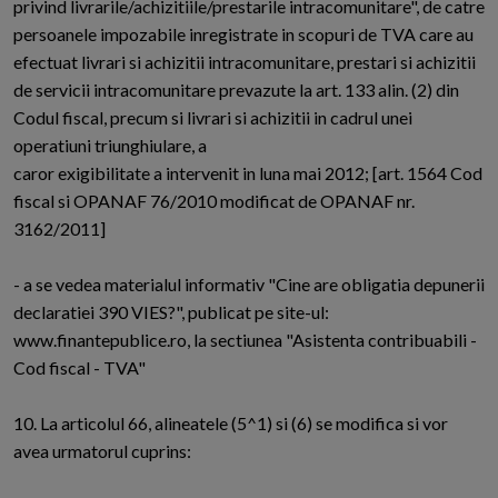
privind livrarile/achizitiile/prestarile intracomunitare", de catre
persoanele impozabile inregistrate in scopuri de TVA care au
efectuat livrari si achizitii intracomunitare, prestari si achizitii
de servicii intracomunitare prevazute la art. 133 alin. (2) din
Codul fiscal, precum si livrari si achizitii in cadrul unei
operatiuni triunghiulare, a
caror exigibilitate a intervenit in luna mai 2012; [art. 1564 Cod
fiscal si OPANAF 76/2010 modificat de OPANAF nr.
3162/2011]
- a se vedea materialul informativ "Cine are obligatia depunerii
declaratiei 390 VIES?", publicat pe site-ul:
www.finantepublice.ro, la sectiunea "Asistenta contribuabili -
Cod fiscal - TVA"
10. La articolul 66, alineatele (5^1) si (6) se modifica si vor
avea urmatorul cuprins: