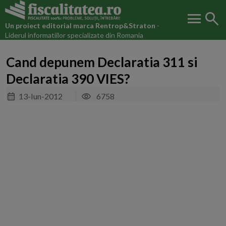
menu
search
Un proiect editorial marca
Rentrop&Straton
-
Liderul informatiilor specializate din Romania
Cand depunem Declaratia 311 si
Declaratia 390 VIES?
13-Iun-2012
6758