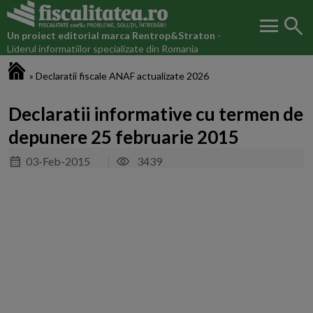
menu
search
Un proiect editorial marca
Rentrop&Straton
-
Liderul informatiilor specializate din Romania
Fiscalitatea.ro
»
Declaratii fiscale ANAF actualizate 2026
Declaratii informative cu termen de
depunere 25 februarie 2015
03-Feb-2015
3439