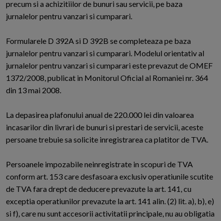
precum si a achizitiilor de bunuri sau servicii, pe baza
jurnalelor pentru vanzari si cumparari.
Formularele D 392A si D 392B se completeaza pe baza
jurnalelor pentru vanzari si cumparari. Modelul orientativ al
jurnalelor pentru vanzari si cumparari este prevazut de OMEF
1372/2008, publicat in Monitorul Oficial al Romaniei nr. 364
din 13 mai 2008.
La depasirea plafonului anual de 220.000 lei din valoarea
incasarilor din livrari de bunuri si prestari de servicii, aceste
persoane trebuie sa solicite inregistrarea ca platitor de TVA.
Persoanele impozabile neinregistrate in scopuri de TVA
conform art. 153 care desfasoara exclusiv operatiunile scutite
de TVA fara drept de deducere prevazute la art. 141, cu
exceptia operatiunilor prevazute la art. 141 alin. (2) lit. a), b), e)
si f), care nu sunt accesorii activitatii principale, nu au obligatia