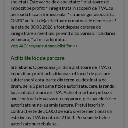
societati. Este vorba de o societate: * platitoare de
impozit pe profit; * inregistrata in scopuri de TVA, cu
perioada fiscala trimestriala; * cu un singur asociat. La
ONRC au fost deja efectuate urmatoarele demersuri: *
la data de 30.03.2026 a fost depusa cererea de
inregistrare a mentiunii privind dizolvarea si lichidarea
voluntara; * a fost adoptata...
vezi AICI raspunsul specialistilor
<<
Achizitie loc de parcare
Intrebare:
O persoana juridica platitoare de TVA si
impozit pe profit achizitioneaza 4 locuri de parcare
subterane si cota-parte din teren, cu destinatia de
drum, de la 3 persoane fizice autorizate, care, la randul
lor, sunt platitoare de TVA. Achizitia se face pe baza
unui contract de vanzare-cumparare, persoanele fizice
autorizate nu ne-au emis factura. Pretul inscris in
contract este de 50.000 de euro si este mentionat ca
este inclus TVA in cota de 21%. 1. Persoanele fizice
autorizate nu trebuie sa...