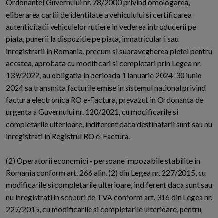
Ordonantei Guvernului nr. 78/2000 privind omologarea,
eliberarea cartii de identitate a vehiculului si certificarea
autenticitatii vehiculelor rutiere in vederea introducerii pe
piata, punerii la dispozitie pe piata, inmatricularii sau
inregistrarii in Romania, precum si supravegherea pietei pentru
acestea, aprobata cu modificari si completari prin Legea nr.
139/2022, au obligatia in perioada 1 ianuarie 2024-30 iunie
2024 sa transmita facturile emise in sistemul national privind
factura electronica RO e-Factura, prevazut in Ordonanta de
urgenta a Guvernului nr. 120/2021, cu modificarile si
completarile ulterioare, indiferent daca destinatarii sunt sau nu
inregistrati in Registrul RO e-Factura.
(2) Operatorii economici - persoane impozabile stabilite in
Romania conform art. 266 alin. (2) din Legea nr. 227/2015, cu
modificarile si completarile ulterioare, indiferent daca sunt sau
nu inregistrati in scopuri de TVA conform art. 316 din Legea nr.
227/2015, cu modificarile si completarile ulterioare, pentru