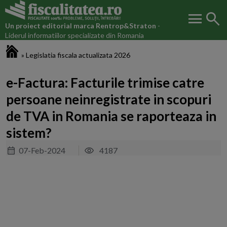
menu
search
Un proiect editorial marca
Rentrop&Straton
-
Liderul informatiilor specializate din Romania
Fiscalitatea.ro
»
Legislatia fiscala actualizata 2026
e-Factura: Facturile trimise catre
persoane neinregistrate in scopuri
de TVA in Romania se raporteaza in
sistem?
07-Feb-2024
4187