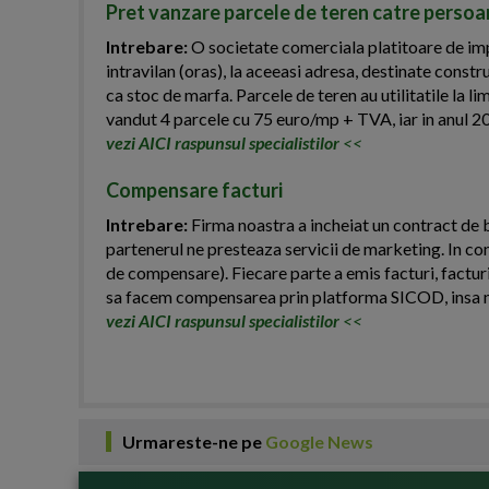
Pret vanzare parcele de teren catre persoa
Intrebare:
O societate comerciala platitoare de impo
intravilan (oras), la aceeasi adresa, destinate const
ca stoc de marfa. Parcele de teren au utilitatile la li
vandut 4 parcele cu 75 euro/mp + TVA, iar in anul 2
vezi AICI raspunsul specialistilor
<<
Compensare facturi
Intrebare:
Firma noastra a incheiat un contract de b
partenerul ne presteaza servicii de marketing. In co
de compensare). Fiecare parte a emis facturi, facturi
sa facem compensarea prin platforma SICOD, insa n
vezi AICI raspunsul specialistilor
<<
Urmareste-ne pe
Google News