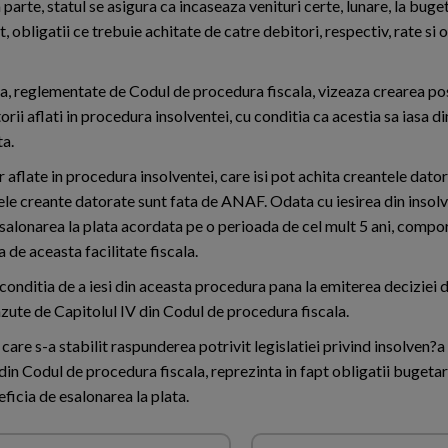
 parte, statul se asigura ca incaseaza venituri certe, lunare, la buge
, obligatii ce trebuie achitate de catre debitori, respectiv, rate si o
ata, reglementate de Codul de procedura fiscala, vizeaza crearea pos
orii aflati in procedura insolventei, cu conditia ca acestia sa iasa 
ta.
aflate in procedura insolventei, care isi pot achita creantele dator
rele creante datorate sunt fata de ANAF. Odata cu iesirea din insol
esalonarea la plata acordata pe o perioada de cel mult 5 ani, comp
a de aceasta facilitate fiscala.
 conditia de a iesi din aceasta procedura pana la emiterea deciziei 
vazute de Capitolul IV din Codul de procedura fiscala.
re s-a stabilit raspunderea potrivit legislatiei privind insolven?a 
 din Codul de procedura fiscala, reprezinta in fapt obligatii bugeta
eficia de esalonarea la plata.