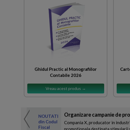
Ghidul Practic al Monografiilor
Cart
Contabile 2026
Vreau acest produs →
Organizare campanie de pro
 de expertul
NOUTATI
odul Fiscal
din Codul
Compania X, producator in industr
Fiscal
promotionala destinata stimularii va