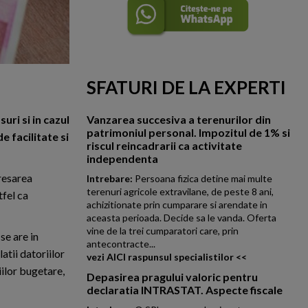
SFATURI DE LA EXPERTI
ri si in cazul
Vanzarea succesiva a terenurilor din
patrimoniul personal. Impozitul de 1% si
e facilitate si
riscul reincadrarii ca activitate
independenta
resarea
Intrebare:
Persoana fizica detine mai multe
terenuri agricole extravilane, de peste 8 ani,
tfel ca
achizitionate prin cumparare si arendate in
aceasta perioada. Decide sa le vanda. Oferta
vine de la trei cumparatori care, prin
 se are in
antecontracte...
atii datoriilor
vezi AICI raspunsul specialistilor <<
iilor bugetare,
Depasirea pragului valoric pentru
declaratia INTRASTAT. Aspecte fiscale