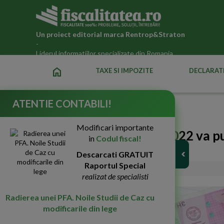
Un proiect editorial marca
Rentrop&Straton
-
Liderul informatiilor specializate din Romania
home
TAXE SI IMPOZITE
DECLARATI
ATENTIE CONTABILI!
Fiscalitatea.ro
»
Noutati fiscale 2026
Modificari importante
Esalonarea la plata in 2022 va put
in
Codul fiscal!
insolventa
Descarcati GRATUIT
Raportul Special
27-Ian-2022
7300
realizat de specialisti
Radierea unei PFA. Noile Studii de Caz cu
modificarile din lege