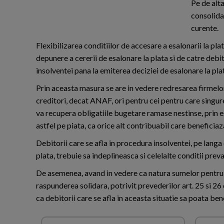
Pe de alta
consolidat
curente.
Flexibilizarea conditiilor de accesare a esalonarii la pl
depunere a cererii de esalonare la plata si de catre debit
insolventei pana la emiterea deciziei de esalonare la pla
Prin aceasta masura se are in vedere redresarea firmelor 
creditori, decat ANAF, ori pentru cei pentru care singu
va recupera obligatiile bugetare ramase nestinse, prin 
astfel pe piata, ca orice alt contribuabil care beneficiaz
Debitorii care se afla in procedura insolventei, pe langa
plata, trebuie sa indeplineasca si celelalte conditii pre
De asemenea, avand in vedere ca natura sumelor pentru ca
raspunderea solidara, potrivit prevederilor art. 25 si 26
ca debitorii care se afla in aceasta situatie sa poata ben