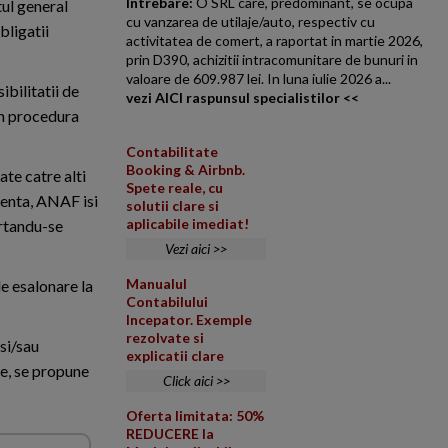
Intrebare:
O SRL care, predominant, se ocupa
tul general
cu vanzarea de utilaje/auto, respectiv cu
bligatii
activitatea de comert, a raportat in martie 2026,
prin D390, achizitii intracomunitare de bunuri in
valoare de 609.987 lei. In luna iulie 2026 a...
ibilitatii de
vezi AICI raspunsul specialistilor <<
din procedura
Contabilitate
Booking & Airbnb.
ate catre alti
Spete reale, cu
venta, ANAF isi
solutii clare si
aplicabile imediat!
ortandu-se
Vezi aici >>
Manualul
de esalonare la
Contabilului
Incepator. Exemple
rezolvate si
si/sau
explicatii clare
re, se propune
Click aici >>
Oferta limitata: 50%
REDUCERE la