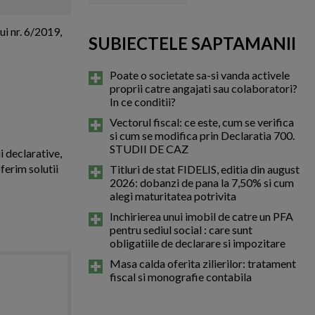
scadenta anticipata. Pentru re
i nr. 6/2019,
SUBIECTELE SAPTAMANII
Poate o societate sa-si vanda activele
proprii catre angajati sau colaboratori?
In ce conditii?
Vectorul fiscal: ce este, cum se verifica
si cum se modifica prin Declaratia 700.
STUDII DE CAZ
i declarative,
ferim solutii
Titluri de stat FIDELIS, editia din august
2026: dobanzi de pana la 7,50% si cum
alegi maturitatea potrivita
Inchirierea unui imobil de catre un PFA
pentru sediul social : care sunt
obligatiile de declarare si impozitare
Masa calda oferita zilierilor: tratament
fiscal si monografie contabila