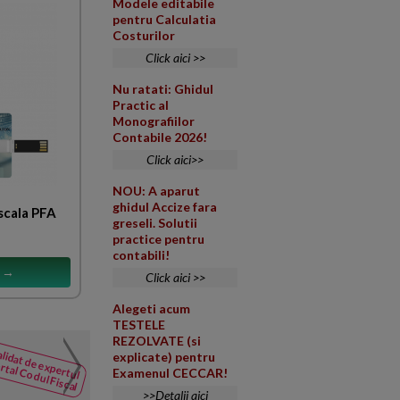
Modele editabile
pentru Calculatia
Costurilor
Click aici >>
Nu ratati: Ghidul
Practic al
Monografiilor
Contabile 2026!
Click aici>>
NOU: A aparut
ghidul Accize fara
scala PFA
greseli. Solutii
practice pentru
contabili!
s →
Click aici >>
Alegeti acum
TESTELE
REZOLVATE (si
Credit bancar declarat sc
lidat de expertul
explicate) pentru
NOUTATI
codebitorilor solidari
rtal Codul Fiscal
Examenul CECCAR!
din Codul
Societatea A a contractat un c
Fiscal
>>Detalii aici