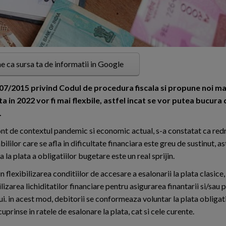
e ca sursa ta de informatii in Google
207/2015 privind Codul de procedura fiscala si propune noi masu
ta in 2022 vor fi mai flexbile, astfel incat se vor putea bucura d
.
nt de contextul pandemic si economic actual, s-a constatat ca red
ililor care se afla in dificultate financiara este greu de sustinut, as
 la plata a obligatiilor bugetare este un real sprijin.
in flexibilizarea conditiilor de accesare a esalonarii la plata clasice,
lizarea lichiditatilor financiare pentru asigurarea finantarii si/sau pl
ui. in acest mod, debitorii se conformeaza voluntar la plata obligat
cuprinse in ratele de esalonare la plata, cat si cele curente.