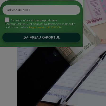
Da, vreau informatii despre produsele
Rentrop&Straton. Sunt de acord ca datele personale sa fie
prelucrate conform
Regulamentul UE 679/2016