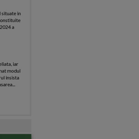
 situate in
onstituite
l 2024 a
iata, iar
onat modul
ul insista
area...