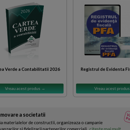
ea Verde a Contabilitatii 2026
Registrul de Evidenta Fi
Vreau acest produs →
Vreau acest produ
movare a societatii
Va
Po
ia materialelor de constructii, organizeaza o campanie
citeste mai mult
nzarilor si fidelizarii partenerilor comerciali...