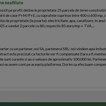
ne neafiliate
zit pe profit detine in proprietate 25 parcele de teren construibil
ruirii de case P+M/P+E, cu suprafete cuprinse intre 400 si 600 mp, c
mita de proprietate (la poarta): electricitate, apa, canalizare. In anu
025 a vandut 2 parcele cu 80, respectiv 85 euro/mp + TVA....
arter cu un partener, noi SA, partenerul SRL: noi vindem apa imbutel
ntract este precizat ca facturile vor fi compensate (fara a fi menti
le sunt curente si au o valoare de aproximativ 100.000 lei. Partener
oi nu avem cont pe aceasta platforma. Dorim sa efectuam compens