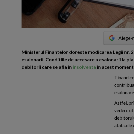
Alege-n
M
inisterul Finantelor doreste modicarea Legii nr. 
esalonarii. Conditiile de accesare a esalonarii la pla
debitorii care se afla in
insolventa
in acest moment
Tinand co
contribuab
esalonarea
Astfel, pr
vedere uti
debitorul
atat cele 