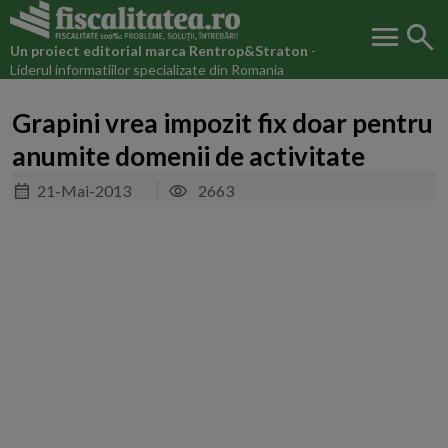
menu
search
Un proiect editorial marca
Rentrop&Straton
-
Liderul informatiilor specializate din Romania
Grapini vrea impozit fix doar pentru
anumite domenii de activitate
21-Mai-2013
2663