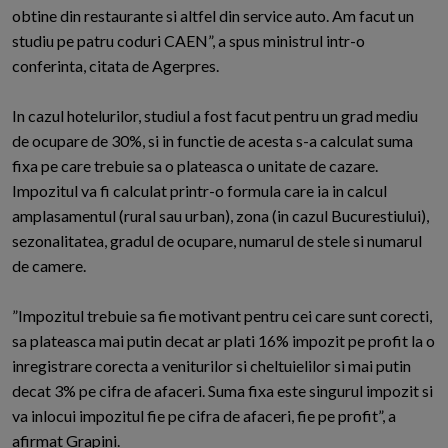
obtine din restaurante si altfel din service auto. Am facut un
studiu pe patru coduri CAEN”, a spus ministrul intr-o
conferinta, citata de Agerpres.
In cazul hotelurilor, studiul a fost facut pentru un grad mediu
de ocupare de 30%, si in functie de acesta s-a calculat suma
fixa pe care trebuie sa o plateasca o unitate de cazare.
Impozitul va fi calculat printr-o formula care ia in calcul
amplasamentul (rural sau urban), zona (in cazul Bucurestiului),
sezonalitatea, gradul de ocupare, numarul de stele si numarul
de camere.
”Impozitul trebuie sa fie motivant pentru cei care sunt corecti,
sa plateasca mai putin decat ar plati 16% impozit pe profit la o
inregistrare corecta a veniturilor si cheltuielilor si mai putin
decat 3% pe cifra de afaceri. Suma fixa este singurul impozit si
va inlocui impozitul fie pe cifra de afaceri, fie pe profit”, a
afirmat Grapini.