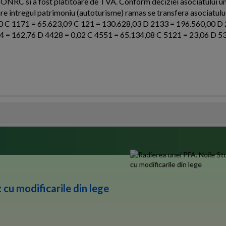
 ONRC si a fost platitoare de TVA. Conform deciziei asociatului un
idare intregul patrimoniu (autoturisme) ramas se transfera asociatului
00 C 1171 = 65.623,09 C 121 = 130.628,03 D 2133 = 196.560,00 D
4 = 162,76 D 4428 = 0,02 C 4551 = 65.134,08 C 5121 = 23,06 D 5
 cu modificarile din lege