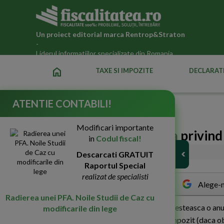
Un proiect editorial marca
Rentrop&Straton
-
Liderul informatiilor specializate din Romania
home
TAXE SI IMPOZITE
DECLARATI
ATENTIE CONTABILI!
Fiscalitatea.ro
»
Legislatia fiscala actualizata 2026
Modificari importante
Obligatii fiscale de plata privin
in
Codul fiscal!
22-Iun-2021
Descarcati GRATUIT
3019
Raportul Special
realizat de specialisti
Alege-n
Radierea unei PFA. Noile Studii de Caz cu
O
persoana fizica (nu PFA) doreste sa investeasca o an
modificarile din lege
depuna declaratia unica si sa plateasca impozit (daca obti