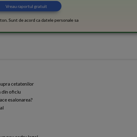
ton. Sunt de acord ca datele personale sa
supra cetatenilor
din oficiu
 face esalonarea?
al
 un nou cadru legal