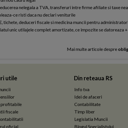
ducerea nelegala a TVA, transferuri intre firme afiliate si taxe ne
aza-ce risti daca nu declari veniturile
E
, tichete, deduceri fiscale si medicina muncii pentru administrator
ciatul unic utilajele complet amortizate, ce impozite se datoreaza +
Mai multe articole despre
oblig
ri utile
Din reteaua RS
uncii
Info tva
ensiilor
Idei de afaceri
 profitabile
Contabilitate
ii fiscale
Timp liber
ontabilitatii
Legislatia Muncii
ul oficial
Blogul Specialistului