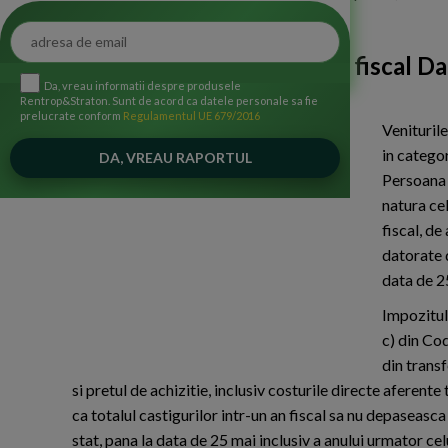
plateasca la sanatate si pensie?
Raspunsul consultantului fiscal Da
Da, vreau informatii despre produsele
Rentrop&Straton. Sunt de acord ca datele personale sa fie
prelucrate conform
Regulamentul UE 679/2016
Venituril
in categor
Persoana f
natura cel
fiscal, de
datorate d
data de 25
Impozitul 
c) din Cod
din trans
si pretul de achizitie, inclusiv costurile directe aferent
ca totalul castigurilor intr-un an fiscal sa nu depaseasca
stat, pana la data de 25 mai inclusiv a anului urmator celu