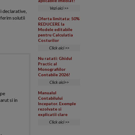
aplicabile imediat!
Vezi aici >>
i declarative,
ferim solutii
Oferta limitata: 50%
REDUCERE la
Modele editabile
pentru Calculatia
Costurilor
Click aici >>
Nu ratati: Ghidul
Practic al
Monografiilor
Contabile 2026!
Click aici>>
Manualul
 pe
Contabilului
arut si in
Incepator. Exemple
rezolvate si
explicatii clare
Click aici >>