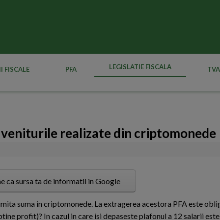
LEGISLATIE FISCALA
I FISCALE
PFA
TVA
d veniturile realizate din criptomonede
e ca sursa ta de informatii in Google
umita suma in criptomonede. La extragerea acestora PFA este oblig
ne profit)? In cazul in care isi depaseste plafonul a 12 salarii este