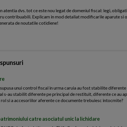
n atentia dvs. tot ce este nou legat de domeniul fiscal: legi, obligati
ntru contribuabili. Explicam in mod detaliat modificarile aparute si o
enerata de noutatile cotidiene!
aspunsuri
ire
upusa unui control fiscal in urma caruia au fost stabilite diferente
al s-au stabilit diferente pe principal de restituit, diferente ce au ap
sa rol si a accesoriilor aferente ce documente trebuiesc intocmite?
patrimoniului catre asociatul unic la lichidare