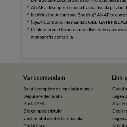
ANAF a descoperit o noua frauda fiscala privind de
Inchiriezi pe Airbnb sau Booking? ANAF te controle
[Q&A]Contractul de mandat:
OBLIGATII FISCAL
Lichidarea unei firme: cum se distribuie catre aso
monografie contabila
Va recomandam
Link-u
Solutii complete de legislatia muncii
Codul m
Depunere declaratii
Legea p
Portal PFA
Afaceri
Blogul specialistului
Declarat
Certificatul de atestare fiscala
Legea c
Codul fiscal
Monitor