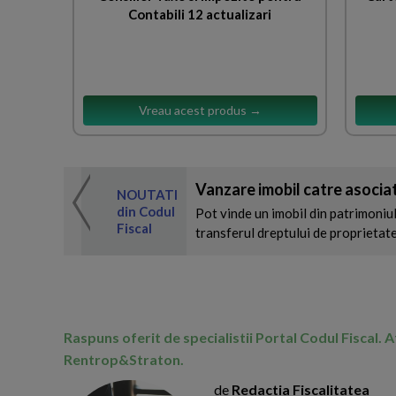
Contabili 12 actualizari
Vreau acest produs →
Vanzare imobil catre asociat
 de expertul
NOUTATI
odul Fiscal
din Codul
Pot vinde un imobil din patrimoniul 
Fiscal
transferul dreptului de proprietate
Raspuns oferit de specialistii Portal Codul Fiscal. 
Rentrop&Straton.
de
Redactia Fiscalitatea