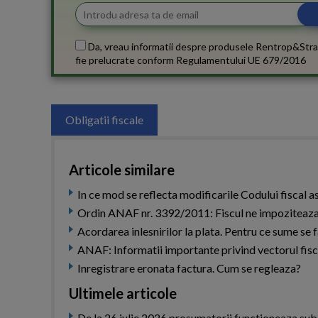
Da, vreau informatii despre produsele Rentrop&Stra
fie prelucrate conform
Regulamentului UE 679/2016
Obligatii fiscale
Articole similare
In ce mod se reflecta modificarile Codului fiscal a
Ordin ANAF nr. 3392/2011: Fiscul ne impoziteaza 
Acordarea inlesnirilor la plata. Pentru ce sume se
ANAF: Informatii importante privind vectorul fisc
Inregistrare eronata factura. Cum se regleaza?
Ultimele articole
De la 26 iulie 2026 prosumatorii functioneaza sub