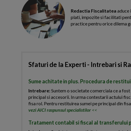
Redactia Fiscalitatea
aduce i
plati, impozite si facilitati pe
practice pentru orice dilema g
Sfaturi de la Experti - Intrebari si R
Sume achitate in plus. Procedura de restitu
Intrebare:
Suntem o societate comerciala ce a fost s
principal si accesorii. In urma contestarii actului fisc
fisa rol. Pentru restituirea sumei pe principal din fi
vezi AICI raspunsul specialistilor
<<
Tratament contabil si fiscal al transferului 