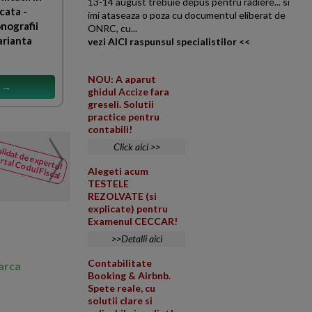
13-14 august trebuie depus pentru radiere... si
cata -
imi ataseaza o poza cu documentul eliberat de
nografii
ONRC, cu...
arianta
vezi AICI raspunsul specialistilor <<
NOU: A aparut
s →
ghidul Accize fara
greseli. Solutii
practice pentru
contabili!
Ajustarea TVA la modific
Click aici >>
lidat de expertul
NOUTATI
particularitatile leasingu
rtal Codul Fiscal
din Codul
Alegeti acum
Incepand cu 01.07.2026, s-a h
Fiscal
TESTELE
utilizare mixta. Conform Codului
REZOLVATE (si
explicate) pentru
Examenul CECCAR!
>>Detalii aici
Contabilitate
marca
Booking & Airbnb.
Spete reale, cu
solutii clare si