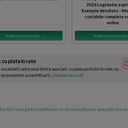
2026 Legislatie expli
Exemple detaliate - Mo
contabile complete v
online
Vreau acest produs →
Vreau acest produ
 cu plata in rate
Va
Po
societatii catre unul dintre asociati, cu plata pretului in rate, cu
citeste mai mult
 la momentul autentificarii...
Afla AICI cum poti beneficia si tu de consultanta specializata 