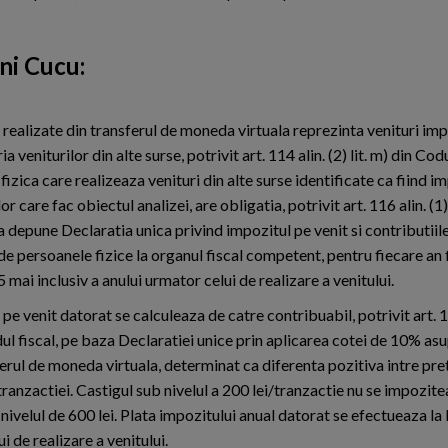
ni Cucu:
e realizate din transferul de moneda virtuala reprezinta venituri im
ia veniturilor din alte surse, potrivit art. 114 alin. (2) lit. m) din Codu
izica care realizeaza venituri din alte surse identificate ca fiind i
or care fac obiectul analizei, are obligatia, potrivit art. 116 alin. (1
 a depune Declaratia unica privind impozitul pe venit si contributiil
e persoanele fizice la organul fiscal competent, pentru fiecare an f
 mai inclusiv a anului urmator celui de realizare a venitului.
pe venit datorat se calculeaza de catre contribuabil, potrivit art. 116
ul fiscal, pe baza Declaratiei unice prin aplicarea cotei de 10% asu
ferul de moneda virtuala, determinat ca diferenta pozitiva intre pre
e tranzactiei. Castigul sub nivelul a 200 lei/tranzactie nu se impozit
 nivelul de 600 lei. Plata impozitului anual datorat se efectueaza la
i de realizare a venitului.