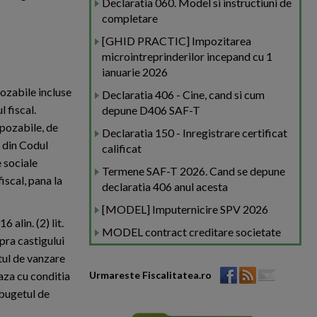
Declaratia 060. Model si instructiuni de
completare
[GHID PRACTIC] Impozitarea
microintreprinderilor incepand cu 1
ianuarie 2026
pozabile incluse
Declaratia 406 - Cine, cand si cum
l fiscal.
depune D406 SAF-T
mpozabile, de
Declaratia 150 - Inregistrare certificat
) din Codul
calificat
e sociale
Termene SAF-T 2026. Cand se depune
iscal, pana la
declaratia 406 anul acesta
[MODEL] Imputernicire SPV 2026
 alin. (2) lit.
MODEL contract creditare societate
pra castigului
tul de vanzare
eaza cu conditia
Urmareste Fiscalitatea.ro
 bugetul de