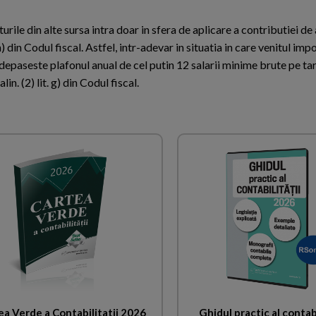
turile din alte sursa intra doar in sfera de aplicare a contributiei de
 h) din Codul fiscal. Astfel, intr-adevar in situatia in care venitul imp
 depaseste plafonul anual de cel putin 12 salarii minime brute pe ta
in. (2) lit. g) din Codul fiscal.
ea Verde a Contabilitatii 2026
Ghidul practic al contabi