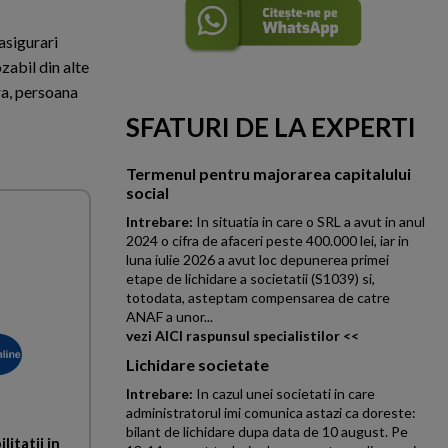
 asigurari
ozabil din alte
ra, persoana
SFATURI DE LA EXPERTI
Termenul pentru majorarea capitalului
social
Intrebare:
In situatia in care o SRL a avut in anul
2024 o cifra de afaceri peste 400.000 lei, iar in
luna iulie 2026 a avut loc depunerea primei
etape de lichidare a societatii (S1039) si,
totodata, asteptam compensarea de catre
ANAF a unor...
vezi AICI raspunsul specialistilor <<
Lichidare societate
Intrebare:
In cazul unei societati in care
administratorul imi comunica astazi ca doreste:
bilant de lichidare dupa data de 10 august. Pe
litatii in