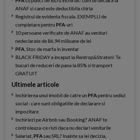
PFA
cu punct de lucru inchiriat: cum se declara la
ANAF si cand este deductibila chiria
Registrul de evidenta fiscala. EXEMPLU de
completare pentru
PFA
-uri
10 persoane verificate de ANAF au venituri
nedeclarate de 86,94 milioane de lei
PFA
. Stoc de marfa in inventar
BLACK FRIDAY a inceput la Rentrop&Straton! Te
bucuri de reduceri de pana la 85% si transport
GRATUIT
Ultimele articole
Inchirierea unui imobil de catre un
PFA
pentru sediul
social : care sunt obligatiile de declarare si
impozitare
Inchiriezi pe Airbnb sau Booking? ANAF te
controleaza-ce risti daca nu declari veniturile
Salariat,
PFA
sau SRL? Inainte sa iei decizia,