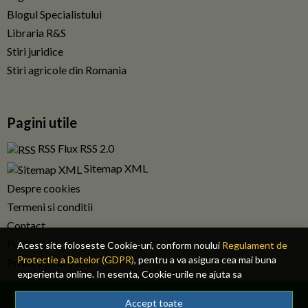
Blogul Specialistului
Libraria R&S
Stiri juridice
Stiri agricole din Romania
Pagini utile
RSS Flux RSS 2.0
Sitemap XML
Despre cookies
Termeni si conditii
Contact
Publicitate
Acest site foloseste Cookie-uri, conform noului
Regulament de
Protectie a Datelor (GDPR)
, pentru a va asigura cea mai buna
Privacy policy RO
experienta online. In esenta, Cookie-urile ne ajuta sa
imbunatatim continutul de pe site, oferindu-va dvs., cititorul, o
© 2026 Fiscalitatea.ro. Toate drepturile rezervate.
experienta online personalizata si mult mai rapida. Ele sunt
Accept toate