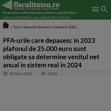
menu
search
Un proiect editorial marca
Rentrop&Straton
-
Liderul informatiilor specializate din Romania
Fiscalitatea.ro
»
Taxe si impozite datorate statului in 2026
PFA-urile care depasesc in 2023
plafonul de 25.000 euro sunt
obligate sa determine venitul net
anual in sistem real in 2024
18-Sep-2022
6431