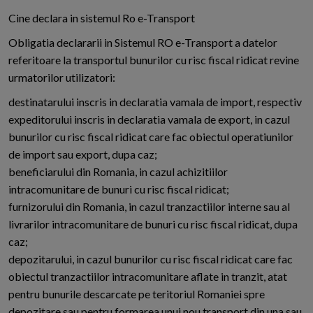
Cine declara in sistemul Ro e-Transport
Obligatia declararii in Sistemul RO e-Transport a datelor
referitoare la transportul bunurilor cu risc fiscal ridicat revine
urmatorilor utilizatori:
destinatarului inscris in declaratia vamala de import, respectiv
expeditorului inscris in declaratia vamala de export, in cazul
bunurilor cu risc fiscal ridicat care fac obiectul operatiunilor
de import sau export, dupa caz;
beneficiarului din Romania, in cazul achizitiilor
intracomunitare de bunuri cu risc fiscal ridicat;
furnizorului din Romania, in cazul tranzactiilor interne sau al
livrarilor intracomunitare de bunuri cu risc fiscal ridicat, dupa
caz;
depozitarului, in cazul bunurilor cu risc fiscal ridicat care fac
obiectul tranzactiilor intracomunitare aflate in tranzit, atat
pentru bunurile descarcate pe teritoriul Romaniei spre
depozitare sau pentru formarea unui nou transport din una sau