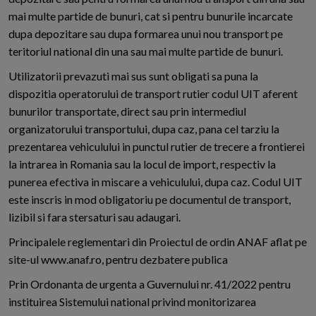
mai multe partide de bunuri, cat si pentru bunurile incarcate
dupa depozitare sau dupa formarea unui nou transport pe
teritoriul national din una sau mai multe partide de bunuri.
Utilizatorii prevazuti mai sus sunt obligati sa puna la
dispozitia operatorului de transport rutier codul UIT aferent
bunurilor transportate, direct sau prin intermediul
organizatorului transportului, dupa caz, pana cel tarziu la
prezentarea vehiculului in punctul rutier de trecere a frontierei
la intrarea in Romania sau la locul de import, respectiv la
punerea efectiva in miscare a vehiculului, dupa caz. Codul UIT
este inscris in mod obligatoriu pe documentul de transport,
lizibil si fara stersaturi sau adaugari.
Principalele reglementari din Proiectul de ordin ANAF aflat pe
site-ul www.anaf.ro, pentru dezbatere publica
Prin Ordonanta de urgenta a Guvernului nr. 41/2022 pentru
instituirea Sistemului national privind monitorizarea