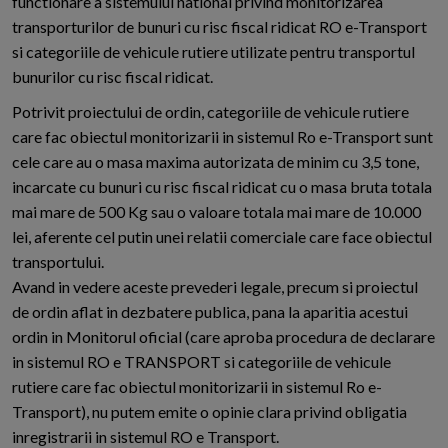
functionare a sistemului national privind monitorizarea
transporturilor de bunuri cu risc fiscal ridicat RO e-Transport
si categoriile de vehicule rutiere utilizate pentru transportul
bunurilor cu risc fiscal ridicat.
Potrivit proiectului de ordin, categoriile de vehicule rutiere
care fac obiectul monitorizarii in sistemul Ro e-Transport sunt
cele care au o masa maxima autorizata de minim cu 3,5 tone,
incarcate cu bunuri cu risc fiscal ridicat cu o masa bruta totala
mai mare de 500 Kg sau o valoare totala mai mare de 10.000
lei, aferente cel putin unei relatii comerciale care face obiectul
transportului.
Avand in vedere aceste prevederi legale, precum si proiectul
de ordin aflat in dezbatere publica, pana la aparitia acestui
ordin in Monitorul oficial (care aproba procedura de declarare
in sistemul RO e TRANSPORT si categoriile de vehicule
rutiere care fac obiectul monitorizarii in sistemul Ro e-
Transport), nu putem emite o opinie clara privind obligatia
inregistrarii in sistemul RO e Transport.