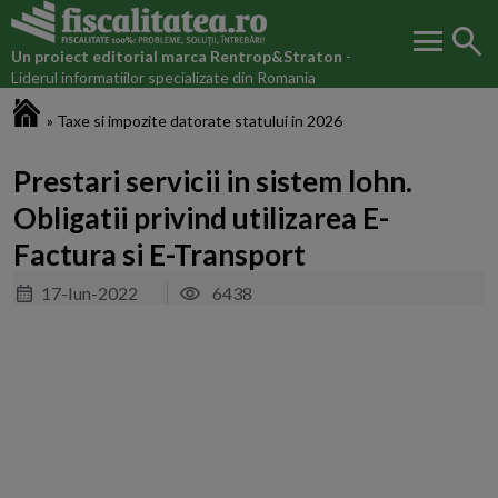
menu
search
Un proiect editorial marca
Rentrop&Straton
-
Liderul informatiilor specializate din Romania
Fiscalitatea.ro
»
Taxe si impozite datorate statului in 2026
Prestari servicii in sistem lohn.
Obligatii privind utilizarea E-
Factura si E-Transport
17-Iun-2022
6438