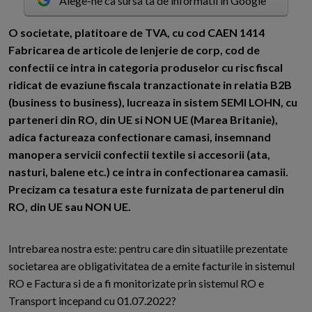
Alege-ne ca sursa ta de informatii in Google
O
societate, platitoare de TVA, cu cod CAEN 1414
Fabricarea de articole de lenjerie de corp, cod de
confectii ce intra in categoria produselor cu risc fiscal
ridicat de evaziune fiscala tranzactionate in relatia B2B
(business to business), lucreaza in sistem SEMI LOHN, cu
parteneri din RO, din UE si NON UE (Marea Britanie),
adica factureaza confectionare camasi, insemnand
manopera servicii confectii textile si accesorii (ata,
nasturi, balene etc.) ce intra in confectionarea camasii.
Precizam ca tesatura este furnizata de partenerul din
RO, din UE sau NON UE.
Intrebarea nostra este: pentru care din situatiile prezentate
societarea are obligativitatea de a emite facturile in sistemul
RO e Factura si de a fi monitorizate prin sistemul RO e
Transport incepand cu 01.07.2022?