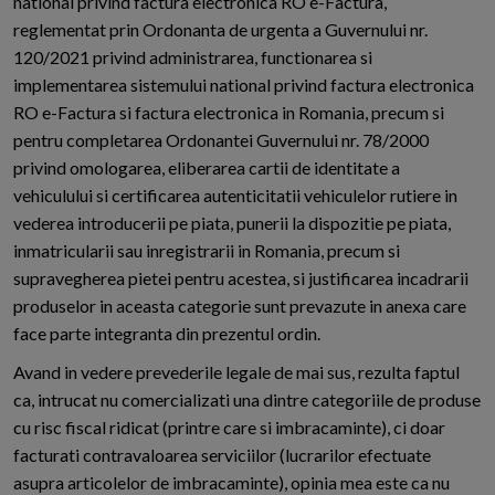
national privind factura electronica RO e-Factura,
reglementat prin Ordonanta de urgenta a Guvernului nr.
120/2021 privind administrarea, functionarea si
implementarea sistemului national privind factura electronica
RO e-Factura si factura electronica in Romania, precum si
pentru completarea Ordonantei Guvernului nr. 78/2000
privind omologarea, eliberarea cartii de identitate a
vehiculului si certificarea autenticitatii vehiculelor rutiere in
vederea introducerii pe piata, punerii la dispozitie pe piata,
inmatricularii sau inregistrarii in Romania, precum si
supravegherea pietei pentru acestea, si justificarea incadrarii
produselor in aceasta categorie sunt prevazute in anexa care
face parte integranta din prezentul ordin.
Avand in vedere prevederile legale de mai sus, rezulta faptul
ca, intrucat nu comercializati una dintre categoriile de produse
cu risc fiscal ridicat (printre care si imbracaminte), ci doar
facturati contravaloarea serviciilor (lucrarilor efectuate
asupra articolelor de imbracaminte), opinia mea este ca nu