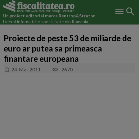
menu
search
Un proiect editorial marca
Rentrop&Straton
-
Liderul informatiilor specializate din Romania
Proiecte de peste 53 de miliarde de
euro ar putea sa primeasca
finantare europeana
24-Mai-2011
2670