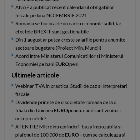
ANAF a publicat recent calendarul obligatiilor
fiscale pe luna NOIEMBRIE 2021
Romania se bucura de un cadru economic solid, iar
efectele BREXIT sunt gestionabile
Din 1 august ar putea creste salariile pentru anumite
sectoare bugetare (Proiect Min. Muncii)
Acord intre Ministerul Comunicatiilor si Ministerul
Economiei pe bani
EURO
peni
Ultimele articole
Webinar TVA in practica. Studii de caz si interpretari
fiscale
Dividende primite de o societate romana de la o
filiala din Uniunea
EURO
peana: cand sunt venituri
neimpozabile?
ATENTIE! Microintreprinderi: baza impozabila si
plafonul de 100.000 de
EURO
- cum se calculeaza si