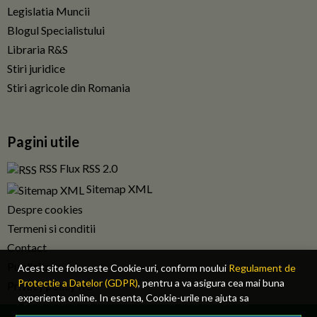
Legislatia Muncii
Blogul Specialistului
Libraria R&S
Stiri juridice
Stiri agricole din Romania
Pagini utile
RSS Flux RSS 2.0
Sitemap XML
Despre cookies
Termeni si conditii
Contact
Publicitate
Acest site foloseste Cookie-uri, conform noului
Regulament de
Protectie a Datelor (GDPR)
, pentru a va asigura cea mai buna
Privacy policy RO
experienta online. In esenta, Cookie-urile ne ajuta sa
imbunatatim continutul de pe site, oferindu-va dvs., cititorul, o