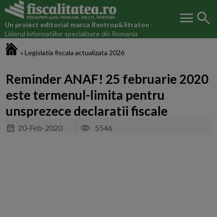
menu
search
Un proiect editorial marca
Rentrop&Straton
-
Liderul informatiilor specializate din Romania
Fiscalitatea.ro
»
Legislatia fiscala actualizata 2026
Reminder ANAF! 25 februarie 2020
este termenul-limita pentru
unsprezece declaratii fiscale
20-Feb-2020
5546