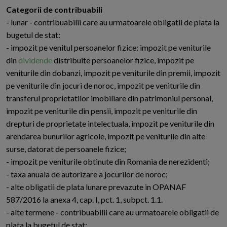
Categorii de contribuabili
- lunar - contribuabilii care au urmatoarele obligatii de plata la
bugetul de stat:
- impozit pe venitul persoanelor fizice: impozit pe veniturile
din
dividende
distribuite persoanelor fizice, impozit pe
veniturile din dobanzi, impozit pe veniturile din premii, impozit
pe veniturile din jocuri de noroc, impozit pe veniturile din
transferul proprietatilor imobiliare din patrimoniul personal,
impozit pe veniturile din pensii, impozit pe veniturile din
drepturi de proprietate intelectuala, impozit pe veniturile din
arendarea bunurilor agricole, impozit pe veniturile din alte
surse, datorat de persoanele fizice;
- impozit pe veniturile obtinute din Romania de nerezidenti;
- taxa anuala de autorizare a jocurilor de noroc;
- alte obligatii de plata lunare prevazute in OPANAF
587/2016 la anexa 4, cap. I, pct. 1, subpct. 1.1.
- alte termene - contribuabilii care au urmatoarele obligatii de
plata la bugetul de stat: