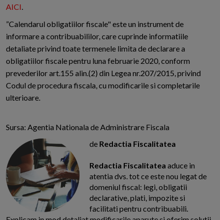
AICI
.
”Calendarul obligatiilor fiscale" este un instrument de
informare a contribuabililor, care cuprinde informatiile
detaliate privind toate termenele limita de declarare a
obligatiilor fiscale pentru luna februarie 2020, conform
prevederilor art.155 alin.(2) din Legea nr.207/2015, privind
Codul de procedura fiscala, cu modificarile si completarile
ulterioare.
Sursa: Agentia Nationala de Administrare Fiscala
de
Redactia Fiscalitatea
Redactia Fiscalitatea
aduce in
atentia dvs. tot ce este nou legat de
domeniul fiscal: legi, obligatii
declarative, plati, impozite si
facilitati pentru contribuabili.
Explicam in mod detaliat modificarile aparute si oferim solutii