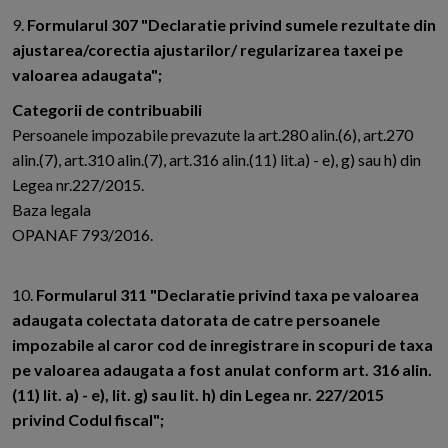
9.
Formularul 307 "Declaratie privind sumele rezultate din
ajustarea/corectia ajustarilor/ regularizarea taxei pe
valoarea adaugata";
Categorii de contribuabili
Persoanele impozabile prevazute la art.280 alin.(6), art.270
alin.(7), art.310 alin.(7), art.316 alin.(11) lit.a) - e), g) sau h) din
Legea nr.227/2015.
Baza legala
OPANAF 793/2016.
10.
Formularul 311 "Declaratie privind taxa pe valoarea
adaugata colectata datorata de catre persoanele
impozabile al caror cod de inregistrare in scopuri de taxa
pe valoarea adaugata a fost anulat conform art. 316 alin.
(11) lit. a) - e), lit. g) sau lit. h) din Legea nr. 227/2015
privind Codul fiscal";