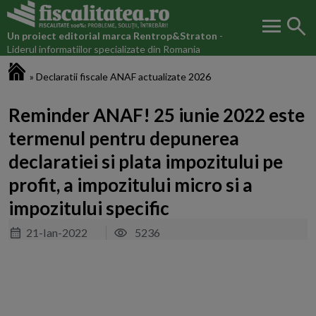
menu
search
Un proiect editorial marca
Rentrop&Straton
-
Liderul informatiilor specializate din Romania
Fiscalitatea.ro
»
Declaratii fiscale ANAF actualizate 2026
Reminder ANAF! 25 iunie 2022 este
termenul pentru depunerea
declaratiei si plata impozitului pe
profit, a impozitului micro si a
impozitului specific
21-Ian-2022
5236