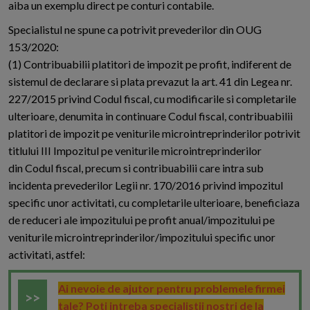
aiba un exemplu direct pe conturi contabile.
Specialistul ne spune ca potrivit prevederilor din OUG
153/2020:
(1) Contribuabilii platitori de impozit pe profit, indiferent de
sistemul de declarare si plata prevazut la art. 41 din Legea nr.
227/2015 privind Codul fiscal, cu modificarile si completarile
ulterioare, denumita in continuare Codul fiscal, contribuabilii
platitori de impozit pe veniturile microintreprinderilor potrivit
titlului III Impozitul pe veniturile microintreprinderilor
din Codul fiscal, precum si contribuabilii care intra sub
incidenta prevederilor Legii nr. 170/2016 privind impozitul
specific unor activitati, cu completarile ulterioare, beneficiaza
de reduceri ale impozitului pe profit anual/impozitului pe
veniturile microintreprinderilor/impozitului specific unor
activitati, astfel:
Ai nevoie de ajutor pentru problemele firmei
tale? Poti intreba specialistii nostri de la