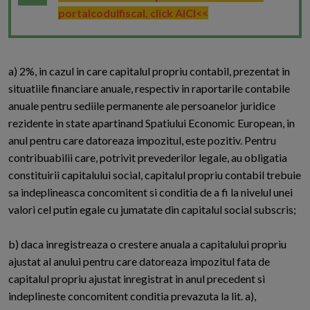
portalcodulfiscal, click AICI<<
a) 2%, in cazul in care capitalul propriu contabil, prezentat in
situatiile financiare anuale, respectiv in raportarile contabile
anuale pentru sediile permanente ale persoanelor juridice
rezidente in state apartinand Spatiului Economic European, in
anul pentru care datoreaza impozitul, este pozitiv. Pentru
contribuabilii care, potrivit prevederilor legale, au obligatia
constituirii capitalului social, capitalul propriu contabil trebuie
sa indeplineasca concomitent si conditia de a fi la nivelul unei
valori cel putin egale cu jumatate din capitalul social subscris;
b) daca inregistreaza o crestere anuala a capitalului propriu
ajustat al anului pentru care datoreaza impozitul fata de
capitalul propriu ajustat inregistrat in anul precedent si
indeplineste concomitent conditia prevazuta la lit. a),