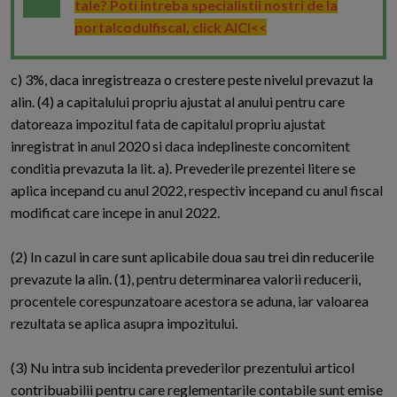
tale? Poti intreba specialistii nostri de la
portalcodulfiscal, click AICI<<
c) 3%, daca inregistreaza o crestere peste nivelul prevazut la
alin. (4) a capitalului propriu ajustat al anului pentru care
datoreaza impozitul fata de capitalul propriu ajustat
inregistrat in anul 2020 si daca indeplineste concomitent
conditia prevazuta la lit. a). Prevederile prezentei litere se
aplica incepand cu anul 2022, respectiv incepand cu anul fiscal
modificat care incepe in anul 2022.
(2) In cazul in care sunt aplicabile doua sau trei din reducerile
prevazute la alin. (1), pentru determinarea valorii reducerii,
procentele corespunzatoare acestora se aduna, iar valoarea
rezultata se aplica asupra impozitului.
(3) Nu intra sub incidenta prevederilor prezentului articol
contribuabilii pentru care reglementarile contabile sunt emise