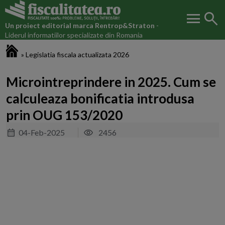
menu
search
Un proiect editorial marca
Rentrop&Straton
-
Liderul informatiilor specializate din Romania
Fiscalitatea.ro
»
Legislatia fiscala actualizata 2026
Microintreprindere in 2025. Cum se
calculeaza bonificatia introdusa
prin OUG 153/2020
04-Feb-2025
2456