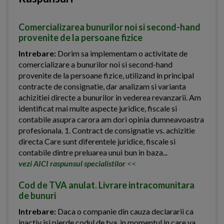
Comercializarea bunurilor noi si second-hand
provenite de la persoane fizice
Intrebare:
Dorim sa implementam o activitate de
comercializare a bunurilor noi si second-hand
provenite de la persoane fizice, utilizand in principal
contracte de consignatie, dar analizam si varianta
achizitiei directe a bunurilor in vederea revanzarii. Am
identificat mai multe aspecte juridice, fiscale si
contabile asupra carora am dori opinia dumneavoastra
profesionala. 1. Contract de consignatie vs. achizitie
directa Care sunt diferentele juridice, fiscale si
contabile dintre preluarea unui bun in baza...
vezi AICI raspunsul specialistilor
<<
Cod de TVA anulat. Livrare intracomunitara
de bunuri
Intrebare:
Daca o companie din cauza declararii ca
inactiv isi pierde codul de tva, in momentul in care va