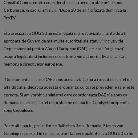
Consiliul Concurentei a considerat -, ca nu avem probleme", a spus
Cerbulescu, in cadrul emisiunii "Dupa 20 de ani", difuzata duminica la
ProTV.
El a precizat ca OUG 50 nu este ilegala si a fost avizata inainte de a fi
aprobata de Guvern de mai multe autoritati ale statului, inclusiv de
Departamentul pentru Afaceri Europene (DAE), cel care "vegheaza"
asupra legalitatii si includerii corecte intr-un act normativ a unui stat
membru a directivelor europene.
"Din momentul in care DAE a pus acest aviz (...) nu a existat niciun fel de
alta discutie, decat ca aceasta ordonanta, cu toate prevederile sale, este
corecta. Si am vorbit cu ministrul care coordoneaza DAE si a spus ca
Romania nu are niciun fel de probleme din partea Comisiei Europene", a
spus Cerbulescu.
Pe de alta parte, presedintele Raiffeisen Bank Romania, Steven van
Groningen, prezent in emisiune, a aratat eventualitatea ca OUG 50 sa fie