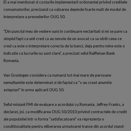
El a mai mentionat si costurile implementarii ordonantei privind creditele
consumatorilor, precizand ca valoarea depinde foarte mult de modul de
interpretare a prevederilor OUG 50.
"Din punctul meu de vedere sunt in continuare neclaritati si mi se pare ca
simplul fapt ca unii cred ca au nevoie de un avocat ca sa obtii ceea ce
cred ca este o interpretare corecta de la banci, deja pentru mine este o
indicatie ca lucrurile nu sunt clare", a precizat seful Raiffeisen Bank
Romania.
Van Groningen considera ca numarul tot mai mare de persoane
nemultumite este determinat si de faptul ca "s-au creat anumite
asteptari" in urma aplicarii OUG 50.
Seful misiunii FMI de evaluare a acordului cu Romania, Jeffrey Franks, a
declarat, joi, ca modificarea OUG 50/2010 privind contractele de credit
ale populatiei intr-o forma "satisfacatoare" va reprezenta o
conditionalitate pentru eliberarea urmatoarei transe din acordul stand-