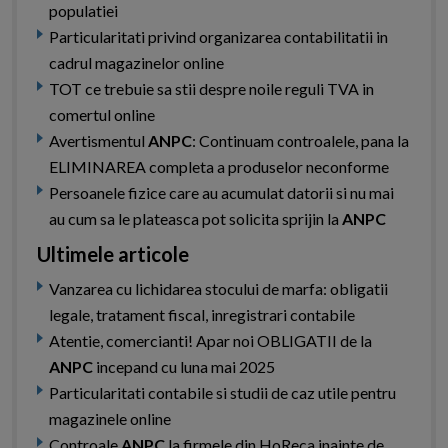
populatiei
Particularitati privind organizarea contabilitatii in
cadrul magazinelor online
TOT ce trebuie sa stii despre noile reguli TVA in
comertul online
Avertismentul
ANPC
: Continuam controalele, pana la
ELIMINAREA completa a produselor neconforme
Persoanele fizice care au acumulat datorii si nu mai
au cum sa le plateasca pot solicita sprijin la
ANPC
Ultimele articole
Vanzarea cu lichidarea stocului de marfa: obligatii
legale, tratament fiscal, inregistrari contabile
Atentie, comercianti! Apar noi OBLIGATII de la
ANPC
incepand cu luna mai 2025
Particularitati contabile si studii de caz utile pentru
magazinele online
Controale
ANPC
la firmele din HoReca inainte de