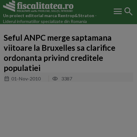
menu
search
Un proiect editorial marca
Rentrop&Straton
-
Liderul informatiilor specializate din Romania
Seful ANPC merge saptamana
viitoare la Bruxelles sa clarifice
ordonanta privind creditele
populatiei
01-Nov-2010
3387