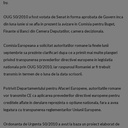
by.
OUG 50/2010 a fost votata de Senat in forma aprobata de Guvern inca
din luna iunie si se afla in prezent la avizare in Comisia pentru Buget,
Finante si Banci din Cemera Deputatilor, camera decizionala.
Comisia Europeana a solicitat autoritatilor romane la finele lunii
septembrie sa prezinte clarificari dupa ce a primit mai multe plangeri
privind transpunerea prevederilor directivei europene in legislatia
nationala prin OUG 50/2010, iar raspunsul Romaniei ar fi trebuit
transmis in termen de o luna de la data scrisorii.
Potrivit Departamentului pentru Afaceri Europene, autoritatile romane
vor transmite CE ca aplicarea prevederilor directivei europene pentru
creditele aflate in derulare reprezinta o optiune nationala, fara a avea
legatura cu transpunerea reglementarilor Uniunii Europene.
Ordonanta de Urgenta 50/2010 a avut la baza un proiect elaborat de