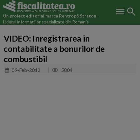
menu
search
Un proiect editorial marca
Rentrop&Straton
-
Liderul informatiilor specializate din Romania
VIDEO: Inregistrarea in
contabilitate a bonurilor de
combustibil
09-Feb-2012
5804