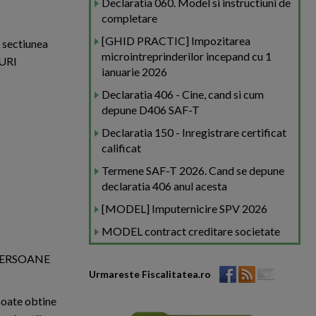
Declaratia 060. Model si instructiuni de
completare
[GHID PRACTIC] Impozitarea
 sectiunea
microintreprinderilor incepand cu 1
URI
ianuarie 2026
Declaratia 406 - Cine, cand si cum
depune D406 SAF-T
Declaratia 150 - Inregistrare certificat
calificat
Termene SAF-T 2026. Cand se depune
declaratia 406 anul acesta
[MODEL] Imputernicire SPV 2026
MODEL contract creditare societate
- PERSOANE
Urmareste Fiscalitatea.ro
 poate obtine