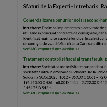
Sfaturi de la Experti - Intrebari si R
Comercializarea bunurilor noi si second-han
Intrebare:
Dorim sa implementam o activitate de com
utilizand in principal contracte de consignatie, dar a
identificat mai multe aspecte juridice, fiscale si c
de consignatie vs. achizitie directa Care sunt diferent
vezi AICI raspunsul specialistilor
<<
Tratament contabil si fiscal al transferului 
Intrebare:
Societatea are activitatea suspendata la
societatea intra in dizolvare si lichidare, iar la lich
Solduri la 30.06.2025: 1012 = 360,00 C 1061 = 72,
196.560,00 C 436 = 68,00 D 4411 = 2.722,00 D 442
2.454,75 D 542 =...
vezi AICI raspunsul specialistilor
<<