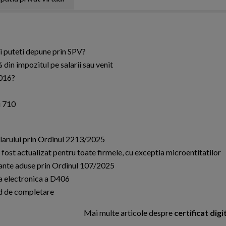
ii puteti depune prin SPV?
din impozitul pe salarii sau venit
2016?
i 710
ularului prin Ordinul 2213/2025
a fost actualizat pentru toate firmele, cu exceptia microentitatilor
tante aduse prin Ordinul 107/2025
a electronica a D406
od de completare
Mai multe articole despre
certificat digit