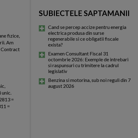
SUBIECTELE SAPTAMANII
Cand se percep accize pentru energia
electrica produsa din surse
ne fizice,
regenerabile si ce obligatii fiscale
rii. Am
exista?
. Contract
Examen Consultant Fiscal 31
octombrie 2026: Exemple de intrebari
si raspunsuri cu trimitere la cadrul
legislativ
Benzina si motorina, sub noi reguli din 7
ic,
august 2026
 unic.
 2813 =
311 =