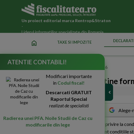
Un proiect editorial marca
Rentrop&Straton
-
Liderul informatiilor specializate din Romania
DECLARATI
home
TAXE SI IMPOZITE
ATENTIE CONTABILI!
Fiscalitatea.ro
»
Declaratii fiscale ANAF actualizate 2026
Modificari importante
ANAF: Cum se poate obtine for
in
Codul fiscal!
11-Mai-2016
Descarcati GRATUIT
5489
Raportul Special
realizat de specialisti
Alege-n
Radierea unei PFA. Noile Studii de Caz cu
A
NAF a transmis recent un comunicat cu privire la cond
modificarile din lege
formularul, cine il poate depune si care sunt conditiile 