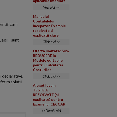
aplicabile imediat!
Vezi aici >>
Manualul
Contabilului
entificarii
Incepator. Exemple
rezolvate si
explicatii clare
uabilii sunt
Click aici >>
Oferta limitata: 50%
REDUCERE la
Modele editabile
pentru Calculatia
Costurilor
i declarative,
Click aici >>
ferim solutii
Alegeti acum
TESTELE
REZOLVATE (si
explicate) pentru
Examenul CECCAR!
>>Detalii aici