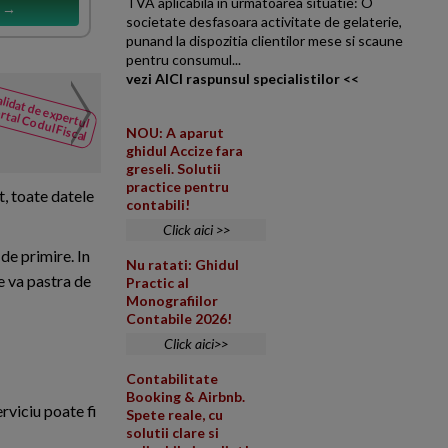
TVA aplicabila in urmatoarea situatie: O
s →
societate desfasoara activitate de gelaterie,
punand la dispozitia clientilor mese si scaune
pentru consumul...
vezi AICI raspunsul specialistilor <<
Contestatie decizie ANAF
lidat de expertul
NOUTATI
rtal Codul Fiscal
din Codul
Suntem inregistrati ca platitor
NOU: A aparut
Fiscal
ANAF prin care se specifica fa
ghidul Accize fara
greseli. Solutii
practice pentru
t, toate datele
contabili!
Click aici >>
de primire. In
Nu ratati: Ghidul
e va pastra de
Practic al
Monografiilor
Contabile 2026!
Click aici>>
Contabilitate
Booking & Airbnb.
erviciu poate fi
Spete reale, cu
solutii clare si