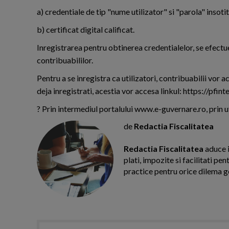
a) credentiale de tip "nume utilizator" si "parola" insot
b) certificat digital calificat.
Inregistrarea pentru obtinerea credentialelor, se efectu
contribuabililor.
Pentru a se inregistra ca utilizatori, contribuabilii vor ac
deja inregistrati, acestia vor accesa linkul: https://pfint
? Prin intermediul portalului www.e-guvernare.ro, prin uti
de
Redactia Fiscalitatea
Redactia Fiscalitatea
aduce i
plati, impozite si facilitati pe
practice pentru orice dilema g