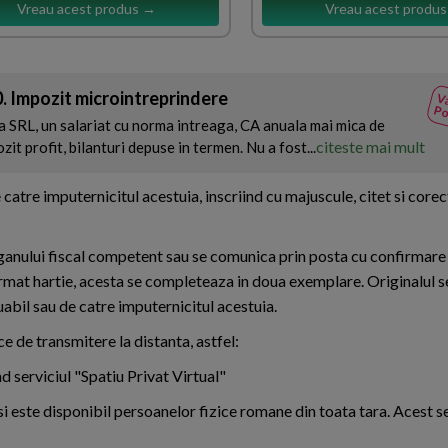
Vreau acest produs →
Vreau acest produ
. Impozit microintreprindere
Va
Po
 SRL, un salariat cu norma intreaga, CA anuala mai mica de
citeste mai mult
it profit, bilanturi depuse in termen. Nu a fost...
atre imputernicitul acestuia, inscriind cu majuscule, citet si corec
rganului fiscal competent sau se comunica prin posta cu confirmare 
ormat hartie, acesta se completeaza in doua exemplare. Originalul s
uabil sau de catre imputernicitul acestuia.
e de transmitere la distanta, astfel:
 serviciul "Spatiu Privat Virtual"
 si este disponibil persoanelor fizice romane din toata tara. Acest s