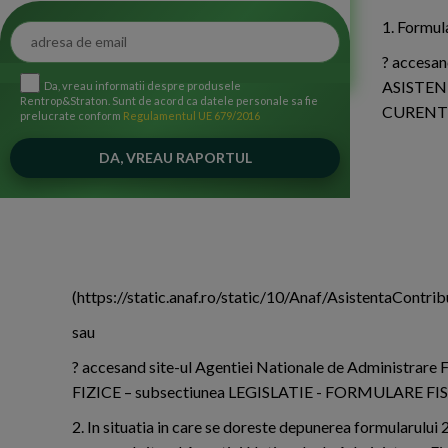
1. Formula
? accesan
ASISTEN
Da, vreau informatii despre produsele
Rentrop&Straton. Sunt de acord ca datele personale sa fie
CURENT
prelucrate conform
Regulamentul UE 679/2016
(https://static.anaf.ro/static/10/Anaf/AsistentaContr
sau
? accesand site-ul Agentiei Nationale de Administr
FIZICE – subsectiunea LEGISLATIE - FORMULARE F
2. In situatia in care se doreste depunerea formularului