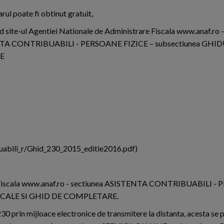
rul poate fi obtinut gratuit,
d site-ul Agentiei Nationale de Administrare Fiscala www.anaf.ro -
TA CONTRIBUABILI - PERSOANE FIZICE – subsectiunea GHID
E
ibuabili_r/Ghid_230_2015_editie2016.pdf)
are Fiscala www.anaf.ro - sectiunea ASISTENTA CONTRIBUABILI 
ISCALE SI GHID DE COMPLETARE.
 230 prin mijloace electronice de transmitere la distanta, acesta se