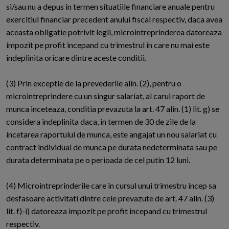
si/sau nu a depus in termen situatiile financiare anuale pentru
exercitiul financiar precedent anului fiscal respectiv, daca avea
aceasta obligatie potrivit legii, microintreprinderea datoreaza
impozit pe profit incepand cu trimestrul in care nu mai este
indeplinita oricare dintre aceste conditii.
(3) Prin exceptie de la prevederile alin. (2), pentru o
microintreprindere cu un singur salariat, al carui raport de
munca inceteaza, conditia prevazuta la art. 47 alin. (1) lit. g) se
considera indeplinita daca, in termen de 30 de zile de la
incetarea raportului de munca, este angajat un nou salariat cu
contract individual de munca pe durata nedeterminata sau pe
durata determinata pe o perioada de cel putin 12 luni.
(4) Microintreprinderile care in cursul unui trimestru incep sa
desfasoare activitati dintre cele prevazute de art. 47 alin. (3)
lit. f)-i) datoreaza impozit pe profit incepand cu trimestrul
respectiv.