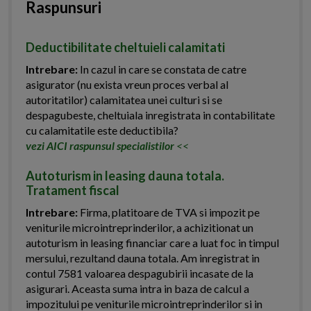
Raspunsuri
Deductibilitate cheltuieli calamitati
Intrebare:
In cazul in care se constata de catre
asigurator (nu exista vreun proces verbal al
autoritatilor) calamitatea unei culturi si se
despagubeste, cheltuiala inregistrata in contabilitate
cu calamitatile este deductibila?
vezi AICI raspunsul specialistilor
<<
Autoturism in leasing dauna totala.
Tratament fiscal
Intrebare:
Firma, platitoare de TVA si impozit pe
veniturile microintreprinderilor, a achizitionat un
autoturism in leasing financiar care a luat foc in timpul
mersului, rezultand dauna totala. Am inregistrat in
contul 7581 valoarea despagubirii incasate de la
asigurari. Aceasta suma intra in baza de calcul a
impozitului pe veniturile microintreprinderilor si in