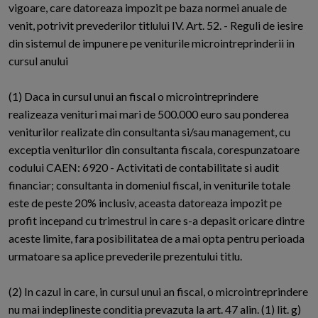
vigoare, care datoreaza impozit pe baza normei anuale de
venit, potrivit prevederilor titlului IV. Art. 52. - Reguli de iesire
din sistemul de impunere pe veniturile microintreprinderii in
cursul anului
(1) Daca in cursul unui an fiscal o microintreprindere
realizeaza venituri mai mari de 500.000 euro sau ponderea
veniturilor realizate din consultanta si/sau management, cu
exceptia veniturilor din consultanta fiscala, corespunzatoare
codului CAEN: 6920 - Activitati de contabilitate si audit
financiar; consultanta in domeniul fiscal, in veniturile totale
este de peste 20% inclusiv, aceasta datoreaza impozit pe
profit incepand cu trimestrul in care s-a depasit oricare dintre
aceste limite, fara posibilitatea de a mai opta pentru perioada
urmatoare sa aplice prevederile prezentului titlu.
(2) In cazul in care, in cursul unui an fiscal, o microintreprindere
nu mai indeplineste conditia prevazuta la art. 47 alin. (1) lit. g)