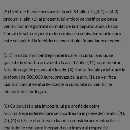
(5) Limitele fiscale prevazute la art. 51 alin. (1), (4 1) si (4 2),
precum si alin. (1) al prezentului articol se verifica pe baza
veniturilor inregistrate cumulat de la inceputul anului fiscal.
Cursul de schimb pentru determinarea echivalentului in euro
este cel valabil la inchiderea exercitiului financiar precedent.
(5 1) In cazul microintreprinderii care, in cursul anului, se
gaseste in situatia prevazuta la art. 47 alin. (11), suplimentar
fata de regulile prevazute la alin. (5), limita fiscala privitoare la
plafonul de 500.000 euro, prevazuta la alin. (1), se verifica
luand in calcul veniturile acesteia cumulate cu veniturile
intreprinderilor legate.
(6) Calculul si plata impozitului pe profit de catre
microintreprinderile care se incadreaza in prevederile alin. (1),
(2), (4) si (7) se efectueaza luand in considerare veniturile si
cheltuielile realizate incepand cu trimestrul respectiv.