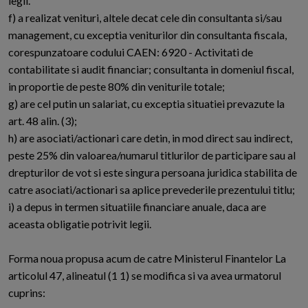
legii.
f) a realizat venituri, altele decat cele din consultanta si/sau
management, cu exceptia veniturilor din consultanta fiscala,
corespunzatoare codului CAEN: 6920 - Activitati de
contabilitate si audit financiar; consultanta in domeniul fiscal,
in proportie de peste 80% din veniturile totale;
g) are cel putin un salariat, cu exceptia situatiei prevazute la
art. 48 alin. (3);
h) are asociati/actionari care detin, in mod direct sau indirect,
peste 25% din valoarea/numarul titlurilor de participare sau al
drepturilor de vot si este singura persoana juridica stabilita de
catre asociati/actionari sa aplice prevederile prezentului titlu;
i) a depus in termen situatiile financiare anuale, daca are
aceasta obligatie potrivit legii.
Forma noua propusa acum de catre Ministerul Finantelor La
articolul 47, alineatul (1 1) se modifica si va avea urmatorul
cuprins: