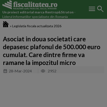
menu
search
Un proiect editorial marca
Rentrop&Straton
-
Liderul informatiilor specializate din Romania
Fiscalitatea.ro
»
Legislatia fiscala actualizata 2026
Asociat in doua societati care
depasesc plafonul de 500.000 euro
cumulat. Care dintre firme va
ramane la impozitul micro
28-Mar-2024
2952