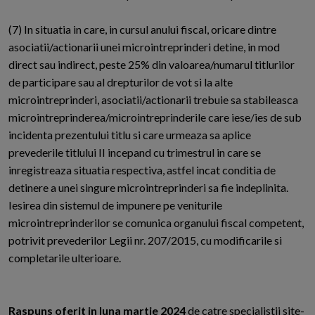
(7) In situatia in care, in cursul anului fiscal, oricare dintre
asociatii/actionarii unei microintreprinderi detine, in mod
direct sau indirect, peste 25% din valoarea/numarul titlurilor
de participare sau al drepturilor de vot si la alte
microintreprinderi, asociatii/actionarii trebuie sa stabileasca
microintreprinderea/microintreprinderile care iese/ies de sub
incidenta prezentului titlu si care urmeaza sa aplice
prevederile titlului II incepand cu trimestrul in care se
inregistreaza situatia respectiva, astfel incat conditia de
detinere a unei singure microintreprinderi sa fie indeplinita.
Iesirea din sistemul de impunere pe veniturile
microintreprinderilor se comunica organului fiscal competent,
potrivit prevederilor Legii nr. 207/2015, cu modificarile si
completarile ulterioare.
Raspuns oferit in luna martie 2024
de catre specialistii site-