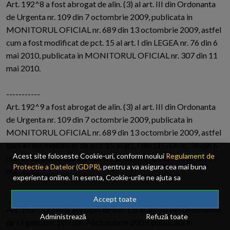
Art. 192^8 a fost abrogat de alin. (3) al art. III din Ordonanta
de Urgenta nr. 109 din 7 octombrie 2009, publicata in
MONITORUL OFICIAL nr. 689 din 13 octombrie 2009, astfel
cum a fost modificat de pct. 15 al art. I din LEGEA nr. 76 din 6
mai 2010, publicata in MONITORUL OFICIAL nr. 307 din 11
mai 2010.
-----------
Art. 192^9 a fost abrogat de alin. (3) al art. III din Ordonanta
de Urgenta nr. 109 din 7 octombrie 2009, publicata in
MONITORUL OFICIAL nr. 689 din 13 octombrie 2009, astfel
cum a fost modificat de pct. 15 al art. I din LEGEA nr. 76 din 6
Acest site foloseste Cookie-uri, conform noului
Regulament de
mai 2010, publicata in MONITORUL OFICIAL nr. 307 din 11
Protectie a Datelor (GDPR)
, pentru a va asigura cea mai buna
mai 2010.
experienta online. In esenta, Cookie-urile ne ajuta sa
imbunatatim continutul de pe site, oferindu-va dvs., cititorul, o
-----------
experienta online personalizata si mult mai rapida. Ele sunt
Accept toate
Art. 192^10 a fost abrogat de alin. (3) al art. III din Ordonanta
folosite doar de site-ul nostru si partenerii nostri de incredere.
Administrează
Refuză toate
Click
AICI
pentru detalii despre politica de Cookie-uri.
de Urgenta nr. 109 din 7 octombrie 2009, publicata in