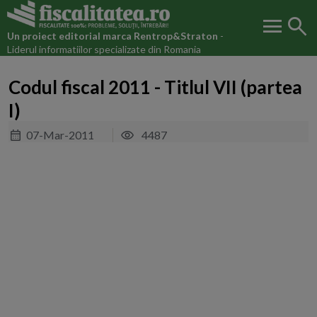
menu
search
Un proiect editorial marca
Rentrop&Straton
-
Liderul informatiilor specializate din Romania
Codul fiscal 2011 - Titlul VII (partea
I)
07-Mar-2011
4487