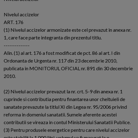
Nivelul accizelor
ART. 176
(1) Nivelul accizelor armonizate este cel prevazut in anexa nr.
1, care face parte integranta din prezentul titlu.
--------------
Alin. (1) al art. 176 a fost modificat de pct. 86 al art. I din
Ordonanta de Urgenta nr. 117 din 23 decembrie 2010,
publicata in MONITORUL OFICIAL nr. 891 din 30 decembrie
2010.
(2) Nivelul accizelor prevazut la nr. crt. 5-9 din anexa nr. 1
cuprinde si contributia pentru finantarea unor cheltuieli de
sanatate prevazute la titlul XI din Legea nr. 95/2006 privind
reforma in domeniul sanatatii. Sumele aferente acestei
contributii se vireaza in contul Ministerului Sanatatii Publice.
(3) Pentru produsele energetice pentru care nivelul accizelor
este stabilit la 1.000 litri, volumul va fi masurat la o