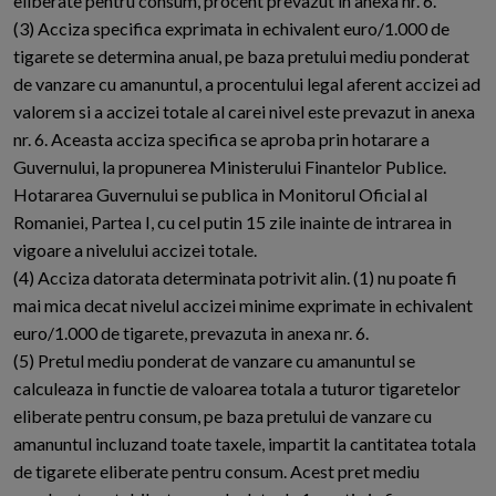
eliberate pentru consum, procent prevazut in anexa nr. 6.
(3) Acciza specifica exprimata in echivalent euro/1.000 de
tigarete se determina anual, pe baza pretului mediu ponderat
de vanzare cu amanuntul, a procentului legal aferent accizei ad
valorem si a accizei totale al carei nivel este prevazut in anexa
nr. 6. Aceasta acciza specifica se aproba prin hotarare a
Guvernului, la propunerea Ministerului Finantelor Publice.
Hotararea Guvernului se publica in Monitorul Oficial al
Romaniei, Partea I, cu cel putin 15 zile inainte de intrarea in
vigoare a nivelului accizei totale.
(4) Acciza datorata determinata potrivit alin. (1) nu poate fi
mai mica decat nivelul accizei minime exprimate in echivalent
euro/1.000 de tigarete, prevazuta in anexa nr. 6.
(5) Pretul mediu ponderat de vanzare cu amanuntul se
calculeaza in functie de valoarea totala a tuturor tigaretelor
eliberate pentru consum, pe baza pretului de vanzare cu
amanuntul incluzand toate taxele, impartit la cantitatea totala
de tigarete eliberate pentru consum. Acest pret mediu