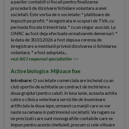
a pasilor contabili si fiscali pentru finalizarea
procedurii de dizolvare/lichidare voluntara a unei
societati. Este vorba de o societate: * platitoare de
impozit pe profit; * inregistrata in scopuri de TVA, cu
perioada fiscala trimestriala; * cu un singur asociat. La
ONRC au fost deja efectuate urmatoarele demersuri: *
la data de 30.03.2026 a fost depusa cererea de
inregistrare a mentiunii privind dizolvarea si lichidarea
voluntara; * a fost adoptata...
vezi AICI raspunsul specialistilor
<<
Active biologice. Mijloace fixe
Intrebare:
O societate comerciala are incheiat cu un
club sportiv de echitatie un contract de inchiriere a
doua grajduri pentru caluti. In luna iunie, aceasta achita
catre o clinica veterinara serviciile de inseminare
artificiala la doua iepe, urmand ca manjii care se vor
naste sa ramana in patrimoniul societatii. Va rugam sa
ne precizati care sunt monografiile contabile care se
impun pentru aceste cheltuieli, precum si cele viitoare