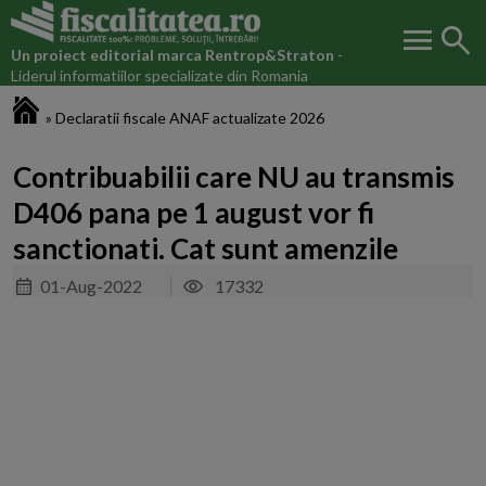
menu
search
Un proiect editorial marca
Rentrop&Straton
-
Liderul informatiilor specializate din Romania
Fiscalitatea.ro
»
Declaratii fiscale ANAF actualizate 2026
Contribuabilii care NU au transmis
D406 pana pe 1 august vor fi
sanctionati. Cat sunt amenzile
01-Aug-2022
17332