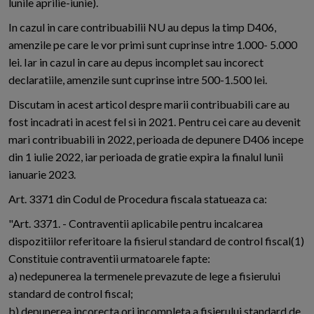
lunile aprilie-iunie).
In cazul in care contribuabilii NU au depus la timp D406,
amenzile pe care le vor primi sunt cuprinse intre 1.000- 5.000
lei. Iar in cazul in care au depus incomplet sau incorect
declaratiile, amenzile sunt cuprinse intre 500-1.500 lei.
Discutam in acest articol despre marii contribuabili care au
fost incadrati in acest fel si in 2021. Pentru cei care au devenit
mari contribuabili in 2022, perioada de depunere D406 incepe
din 1 iulie 2022, iar perioada de gratie expira la finalul lunii
ianuarie 2023.
Art. 3371 din Codul de Procedura fiscala statueaza ca:
"Art. 3371. - Contraventii aplicabile pentru incalcarea
dispozitiilor referitoare la fisierul standard de control fiscal(1)
Constituie contraventii urmatoarele fapte:
a) nedepunerea la termenele prevazute de lege a fisierului
standard de control fiscal;
b) depunerea incorecta ori incompleta a fisierului standard de